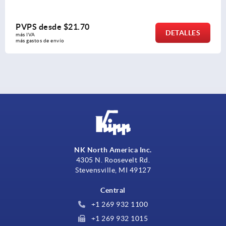
PVPS desde
$271.59
DETALLES
más IVA 
más gastos de envío
NK North America Inc.
4305 N. Roosevelt Rd.
Stevensville, MI 49127
Central
+1 269 932 1100
+1 269 932 1015