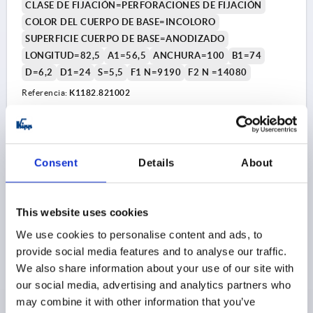
CLASE DE FIJACIÓN=PERFORACIONES DE FIJACIÓN
COLOR DEL CUERPO DE BASE=INCOLORO
SUPERFICIE CUERPO DE BASE=ANODIZADO
LONGITUD=82,5
A1=56,5
ANCHURA=100
B1=74
D=6,2
D1=24
S=5,5
F1 N=9190
F2 N =14080
Referencia:
K1182.821002
$52.98
DETALLES
más IVA 
más gastos de envío
Consent
Details
About
K1182 C
This website uses cookies
We use cookies to personalise content and ads, to
provide social media features and to analyse our traffic.
We also share information about your use of our site with
our social media, advertising and analytics partners who
may combine it with other information that you’ve
BISAGRA SIN MUELLE A=82,5, B=100, ALUMINIO