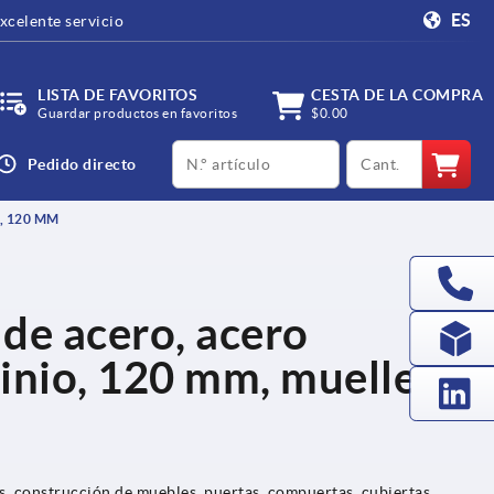
ES
xcelente servicio
LISTA DE FAVORITOS
CESTA DE LA COMPRA
Guardar productos en favoritos
$0.00
productCode
qty
Pedido directo
, 120 MM
 de acero, acero
inio, 120 mm, muelle
s, construcción de muebles, puertas, compuertas, cubiertas