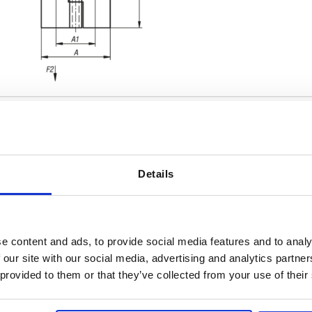
Details
terial del cuerpo de base
A
A1
ero
40
22,7
AMPLIAR LA TABLA
ero inoxidable A2
e content and ads, to provide social media features and to analy
 our site with our social media, advertising and analytics partn
uminio
es al día a intervalos regulares. En el último
1-3 días
 provided to them or that they’ve collected from your use of their
e informará de la fecha de envío confirmada.
4-20 días