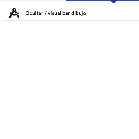
CURRENT
CURRENT
TAB:
TAB:
Ocultar / visualizar dibujo