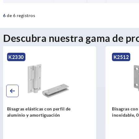
6
de 6 registros
Descubra nuestra gama de pr
K2512
K1177
Bisagras con muelle de acero
Bisagras el
inoxidable, 0,7 Nm
inoxidable