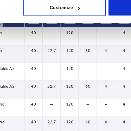
Customize
 cuerpo de
A
A1
B
B1
D
D1
e
o
40
—
120
—
—
4
o
40
22,7
120
60
4
4
dable A2
40
—
120
—
—
4
dable A2
40
22,7
120
60
4
4
nio
40
—
120
—
—
4
nio
40
22,7
120
60
4
4