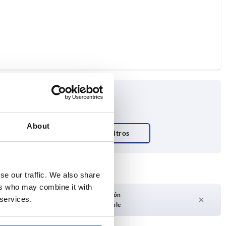
About
se our traffic. We also share
ers who may combine it with
Plazo de entrega a petición
 services.
Actualmente no disponible