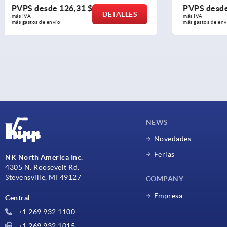
PVPS desde
88,71 $
PVPS des
DETALLES
más IVA 
más IVA 
más gastos de envío
más gastos de e
NEWS
Novedades
Ferias
NK North America Inc.
4305 N. Roosevelt Rd.
Stevensville, MI 49127
COMPANY
Empresa
Central
+1 269 932 1100
+1 269 932 1015