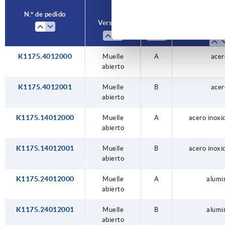
N.° de pedido
Versión 1
Forma
Material del
bas
K1175.4012000
Muelle
A
acer
abierto
K1175.4012001
Muelle
B
acer
abierto
K1175.14012000
Muelle
A
acero inoxi
abierto
K1175.14012001
Muelle
B
acero inoxi
abierto
K1175.24012000
Muelle
A
alumi
abierto
K1175.24012001
Muelle
B
alumi
abierto