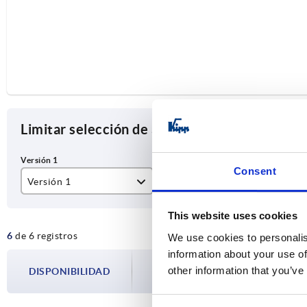
Limitar selección de artículos
Consent
Versión 1
Forma
Ma
Muelle abierto
A
ac
This website uses cookies
6
de 6 registros
B
ac
We use cookies to personalis
information about your use of
al
La disponibilidad se actualiza varias vec
other information that you’ve
DISPONIBILIDAD
paso antes de completar su pedido, se l