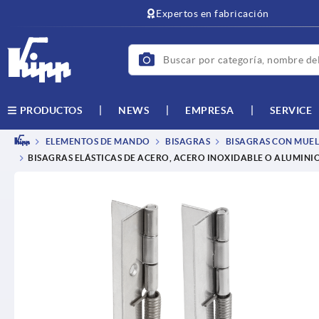
text.skipToContent
text.skipToNavigation
Expertos en fabricación
NEWS
EMPRESA
SERVICE
PRODUCTOS
ELEMENTOS DE MANDO
BISAGRAS
BISAGRAS CON MUEL
BISAGRAS ELÁSTICAS DE ACERO, ACERO INOXIDABLE O ALUMINIO