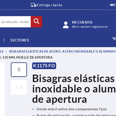
Entrega rápida
E
MI CUENTA
Abrir sesión/ registrarse
SECTORES
LE
BISAGRAS ELÁSTICAS DE ACERO, ACERO INOXIDABLE O ALUMINIO
, 120 MM, MUELLE DE APERTURA
K1175 FO
Bisagras elásticas
inoxidable o alum
de apertura
Unión móvil entre dos componentes fijos
Áreas de aplicación: construcción de máquina