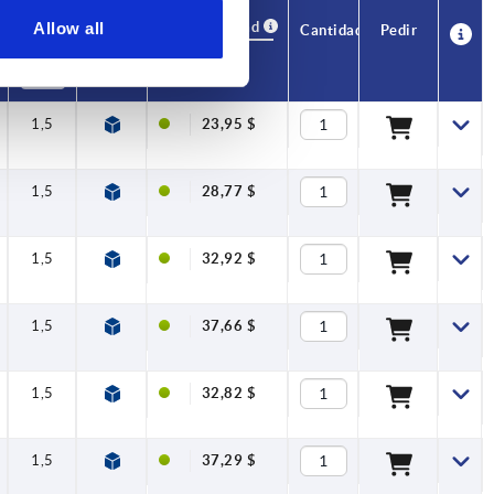
Disponibilidad
Allow all
CAD
Cantidad
Pedir
S
Precio
1,5
23,95 $
1,5
28,77 $
1,5
32,92 $
1,5
37,66 $
1,5
32,82 $
1,5
37,29 $