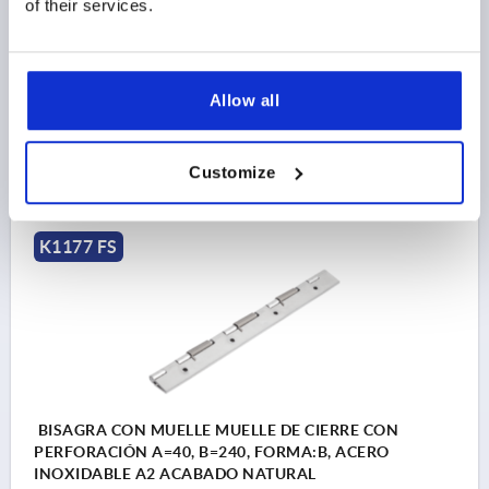
of their services.
A2
VERSIÓN 1=MUELLE CERRADO
FORMA=A
LONGITUD=40
ANCHURA=240
D1=4
S=1,5
Referencia:
K1177.14024010
Allow all
64,53 $
DETALLES
más IVA 
Customize
más gastos de envío
K1177 FS
BISAGRA CON MUELLE MUELLE DE CIERRE CON
PERFORACIÓN A=40, B=240, FORMA:B, ACERO
INOXIDABLE A2 ACABADO NATURAL