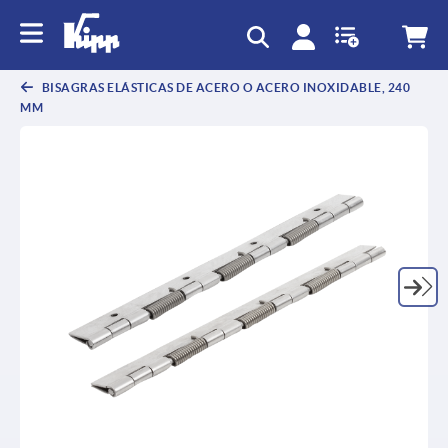
text.skipToContent
text.skipToNavigation
BISAGRAS ELÁSTICAS DE ACERO O ACERO INOXIDABLE, 240
MM