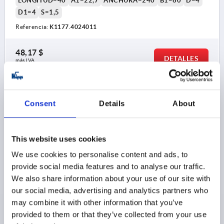
LONGITUD=40
A1=22,7
ANCHURA=240
B1=60
D=4
D1=4
S=1,5
Referencia:
K1177.4024011
48,17 $
DETALLES
más IVA 
más gastos de envío
K1177 FS
Consent
Details
About
This website uses cookies
We use cookies to personalise content and ads, to
provide social media features and to analyse our traffic.
We also share information about your use of our site with
BISAGRA CON MUELLE MUELLE DE CIERRE SIN
our social media, advertising and analytics partners who
PERFORACIÓN A=40, B=240, FORMA:A, ACERO
INOXIDABLE A2 ACABADO NATURAL
may combine it with other information that you’ve
provided to them or that they’ve collected from your use
MATERIAL DEL CUERPO DE BASE=ACERO INOXIDABLE