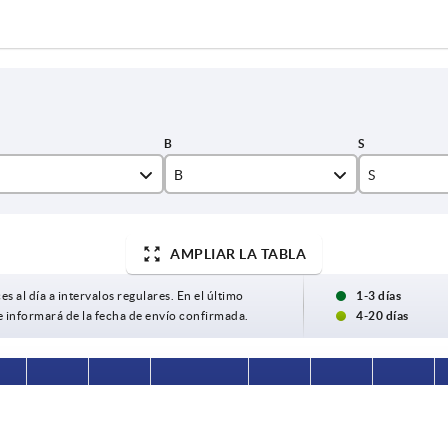
B
S
2000
0,8
AMPLIAR LA TABLA
2040
1
1,2
es al día a intervalos regulares. En el último
1-3 días
e informará de la fecha de envío confirmada.
4-20 días
1,5
2
S
Forma
Material del
A1
B1
B2
3
componente