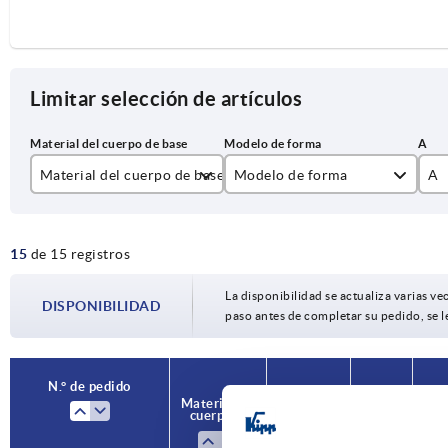
Limitar selección de artículos
Material del cuerpo de base
Modelo de forma
A
acero
Perforado
20
15
de 15 registros
acero inoxidable A2
25
30
La disponibilidad se actualiza varias vec
DISPONIBILIDAD
paso antes de completar su pedido, se l
35
40
N.° de pedido
Material del
Modelo
A
B
50
cuerpo de
de forma
base