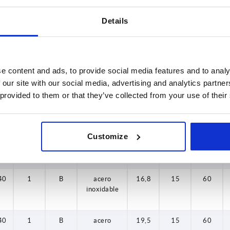
40
0,8
B
acero
14
15
60
Details
40
0,8
B
acero
14
15
60
inoxidable
e content and ads, to provide social media features and to analy
40
0,8
B
acero
14
15
60
 our site with our social media, advertising and analytics partn
 provided to them or that they’ve collected from your use of their
40
0,8
B
acero
14
15
60
inoxidable
Customize
40
0,8
B
acero
16,8
15
60
40
1
B
acero
16,8
15
60
40
1
B
acero
16,8
15
60
inoxidable
40
1
B
acero
19,5
15
60