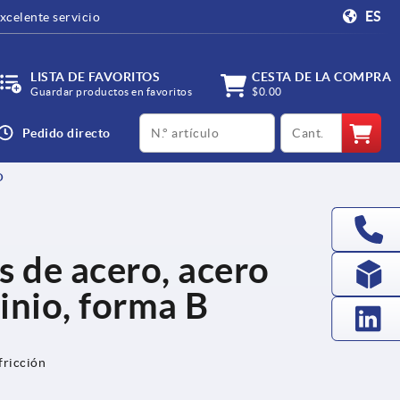
ES
xcelente servicio
LISTA DE FAVORITOS
CESTA DE LA COMPRA
Guardar productos en favoritos
$0.00
productCode
qty
Pedido directo
O
s de acero, acero
inio, forma B
fricción