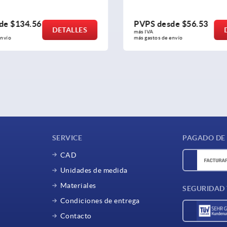
de
$134.56
PVPS desde
$56.53
DETALLES
D
más IVA 
nvío
más gastos de envío
SERVICE
PAGADO DE
CAD
Unidades de medida
Materiales
SEGURIDAD
Condiciones de entrega
Contacto