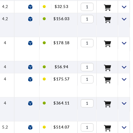
4,2
3
—
$32.53
4,2
3
1.4301
$156.03
4
4
1.4301
$178.18
4
3
—
$56.94
4
3
1.4301
$175.57
4
6
1.4301
$364.11
5,2
6
1.4301
$514.07