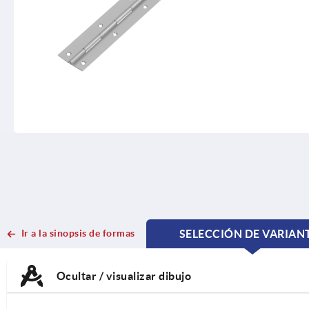
Ir a la sinopsis de formas
SELECCIÓN DE VARIAN
CURRENT
CURRENT
TAB:
TAB:
Ocultar / visualizar dibujo