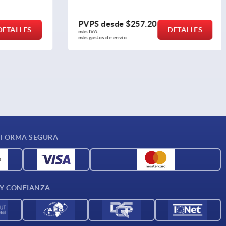
PVPS desde
$257.20
ETALLES
DETALLES
más IVA 
más gastos de envío
 FORMA SEGURA
 Y CONFIANZA