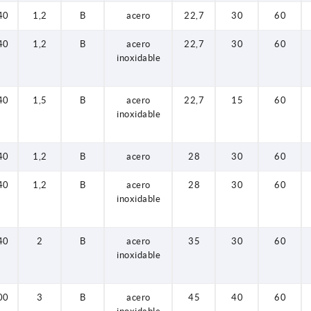
40
1,2
B
acero
22,7
30
60
40
1,2
B
acero
22,7
30
60
inoxidable
40
1,5
B
acero
22,7
15
60
inoxidable
40
1,2
B
acero
28
30
60
40
1,2
B
acero
28
30
60
inoxidable
40
2
B
acero
35
30
60
inoxidable
00
3
B
acero
45
40
60