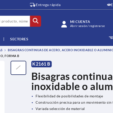
Entrega rápida
E
MI CUENTA
Abrir sesión/ registrarse
SECTORES
AS
BISAGRAS CONTINUAS DE ACERO, ACERO INOXIDABLE O ALUMINI
IO, FORMA B
K2161 B
Bisagras continua
inoxidable o alum
Flexibilidad de posibilidades de montaje
Construcción precisa para un movimiento sin 
Variada selección de material