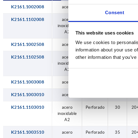
60
K2161.1002008
acero
Perforado
20
20
Consent
80
K2161.1102008
acero
Perforado
20
20
inoxidable
A2
This website uses cookies
We use cookies to personalis
K2161.1002508
acero
Perforado
25
20
information about your use of
K2161.1102508
other information that you’ve
acero
Perforado
25
20
inoxidable
A2
K2161.1003008
acero
Perforado
30
20
K2161.1003010
acero
Perforado
30
20
K2161.1103010
acero
Perforado
30
20
inoxidable
A2
K2161.1003510
acero
Perforado
35
20