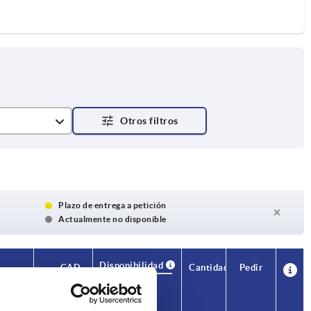
Plazo de entrega a petición
Actualmente no disponible
Disponibilidad
CAD
Cantidad
Pedir
D
D1
Llave
Precio
del
acero