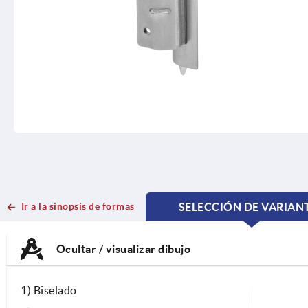
Ir a la sinopsis de formas
SELECCIÓN DE VARIAN
CURRENT
CURRENT
TAB:
TAB:
Ocultar / visualizar dibujo
1) Biselado