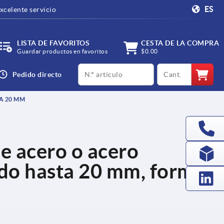
ES
xcelente servicio
LISTA DE FAVORITOS
CESTA DE LA COMPRA
Guardar productos en favoritos
$0.00
productCode
qty
Pedido directo
A 20 MM
de acero o acero
ado hasta 20 mm, forma