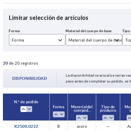
Limitar selección de artículos
Forma
Material del cuerpo de base
Ti
B
acero
re
20
de 20 registros
acero inoxidable A2
acero inoxidable A4
La disponibilidad se actualiza varias vec
DISPONIBILIDAD
paso antes de completar su pedido, se l
N.° de pedido
N.° de pedido
Forma
Forma
Material del
Material del
Tipo de
Tipo de
Mat
Mat
cuerpo de
cuerpo de
producto
producto
base
base
pa
pa
K2500.0222
B
B
B
B
B
B
B
B
B
B
B
B
B
B
B
B
B
B
B
B
B
acero
acero
acero
acero
acero
acero
acero
acero
acero
acero
acero
acero
acero
acero
acero
acero
acero
acero
acero
acero
acero
reforzada
reforzada
reforzada
reforzada
reforzada
reforzada
—
—
—
—
—
—
—
—
—
—
—
—
—
—
—
A
A
A
A
A
A
A
A
A
A
A
A
A
A
A
A
A
A
A
A
A