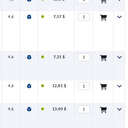
4,6
18
12
5
M4
78
20
7,57 $
4,6
18
12
5
M4
78
20
7,21 $
4,6
18
—
5
—
75
—
12,81 $
4,6
18
—
5
—
78
—
13,40 $