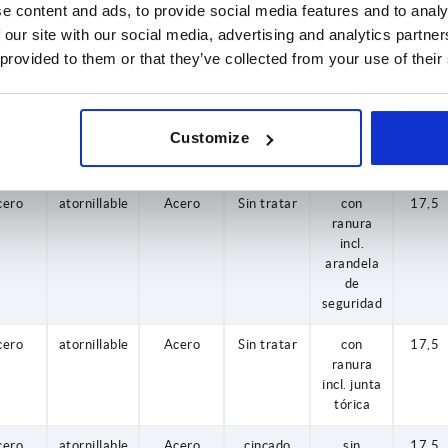
seguridad
e content and ads, to provide social media features and to analy
 our site with our social media, advertising and analytics partn
cero
soldable
Acero
cincado
con
17,5
 provided to them or that they’ve collected from your use of their
ranura
incl. junta
tórica
Customize
cero
atornillable
Acero
cincado
sin
17,5
ranura
cero
atornillable
Acero
Sin tratar
con
17,5
ranura
incl.
arandela
de
seguridad
cero
atornillable
Acero
Sin tratar
con
17,5
ranura
incl. junta
tórica
cero
atornillable
Acero
cincado
sin
17,5