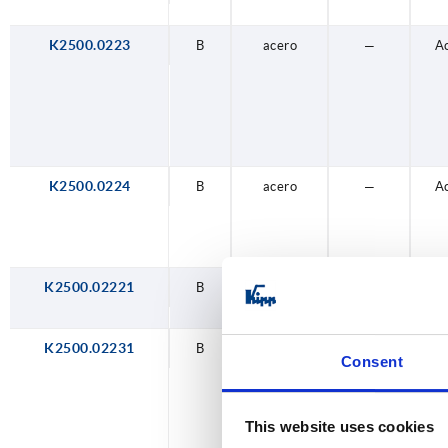
inoxidable
inoxidable
inoxidable
inoxidable
inoxidable
inoxidable
inoxidable
inoxidable
inox
inox
inox
inox
inox
inox
inox
inox
A2
A2
A2
A2
A2
A2
A4
A4
1.
1.
1.
1.
1.
1.
1.
1.
K2500.0223
B
acero
—
A
K2500.0224
B
acero
—
A
K2500.02221
B
acero
reforzada
A
K2500.02231
B
acero
reforzada
A
Consent
This website uses cookies