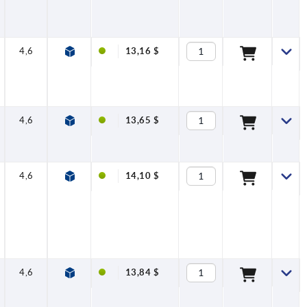
4,6
18
—
5
—
78
—
13,16 $
4,6
18
12
5
M4
75
20
13,65 $
4,6
18
12
5
M4
78
20
14,10 $
4,6
18
12
5
M4
78
20
13,84 $