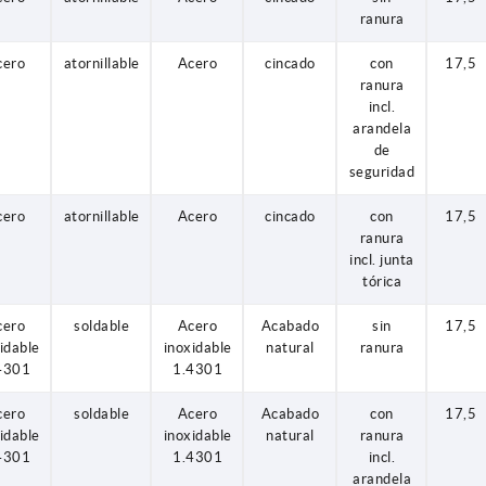
ranura
cero
atornillable
Acero
cincado
con
17,5
ranura
incl.
arandela
de
seguridad
cero
atornillable
Acero
cincado
con
17,5
ranura
incl. junta
tórica
cero
soldable
Acero
Acabado
sin
17,5
idable
inoxidable
natural
ranura
4301
1.4301
cero
soldable
Acero
Acabado
con
17,5
idable
inoxidable
natural
ranura
4301
1.4301
incl.
arandela