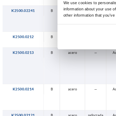
We use cookies to personalis
information about your use of
K2500.02241
B
acero
reforzada
A
other information that you’ve
K2500.0212
B
acero
—
A
K2500.0213
B
acero
—
A
K2500.0214
B
acero
—
A
K2500.02121
B
acero
reforzada
A