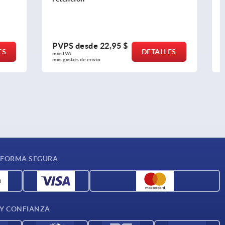
PVPS desde
28,51 $
ETALLES
DETALLES
más IVA 
más gastos de envío
 FORMA SEGURA
 Y CONFIANZA