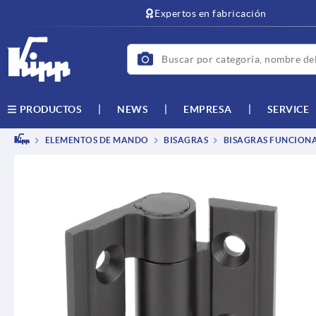
text.skipToContent
text.skipToNavigation
Expertos en fabricación
NEWS
EMPRESA
SERVICE
PRODUCTOS
ELEMENTOS DE MANDO
BISAGRAS
BISAGRAS FUNCIONA