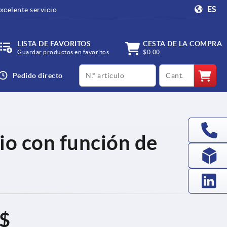
ES
xcelente servicio
LISTA DE FAVORITOS
CESTA DE LA COMPRA
Guardar productos en favoritos
$0.00
productCode
qty
Pedido directo
io con función de
 $