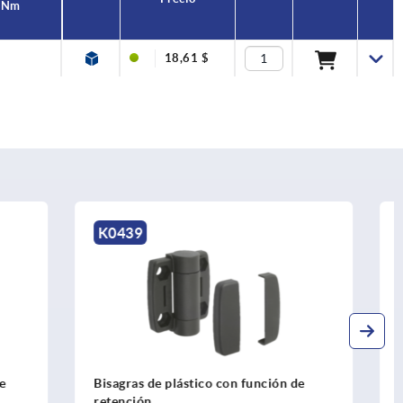
. Nm
18,61 $
K1196
ción de
Bisagras de aluminio con fricción
ajustable