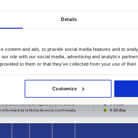
Details
e content and ads, to provide social media features and to analy
 our site with our social media, advertising and analytics partn
 provided to them or that they’ve collected from your use of their
B1
D
15
3,5
Customize
AMPLIAR LA TABLA
es al día a intervalos regulares. En el último
1-3 días
e informará de la fecha de envío confirmada.
4-20 días