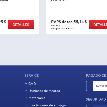
de
55,14 $
PVPS desde
22,95 $
DETALLES
D
más IVA 
nvío
más gastos de envío
SERVICE
PAGADO DE
CAD
Unidades de medida
Materiales
SEGURIDAD
Condiciones de entrega