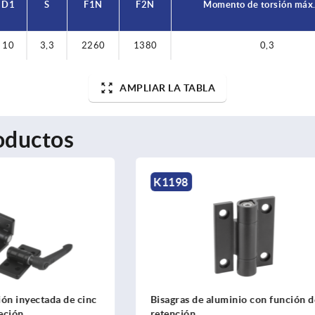
D1
S
F1 N
F2 N
Momento de torsión máx
10
3,3
2260
1380
0,3
AMPLIAR LA TABLA
oductos
K0439
 aluminio con función de
Bisagras de plástico con fun
retención