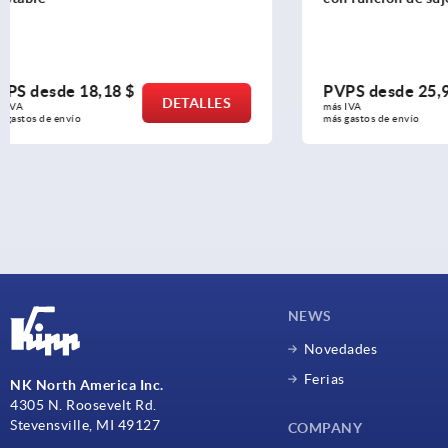
PVPS desde
25,95 $
PVPS des
DETALLES
más IVA 
más IVA 
más gastos de envío
más gastos de e
NEWS
Novedades
Ferias
NK North America Inc.
4305 N. Roosevelt Rd.
Stevensville, MI 49127
COMPANY