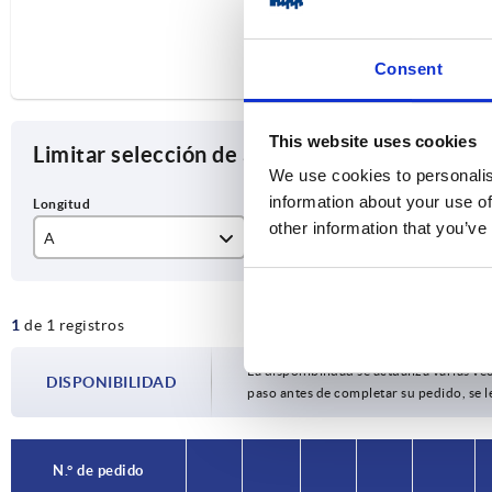
Consent
This website uses cookies
Limitar selección de artículos
We use cookies to personalis
information about your use of
other information that you’ve
A
A1
B
35
21
30
1
de 1 registros
La disponibilidad se actualiza varias vec
DISPONIBILIDAD
paso antes de completar su pedido, se l
N.° de pedido