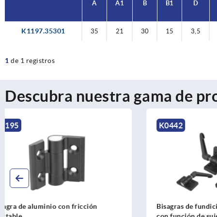
A
A1
B
B1
D
K1197.35301
35
21
30
15
3,5
1
de 1 registros
Descubra nuestra gama de pr
K0442
K1198
Bisagras de fundición inyectada de cinc
Bisagras de
con función de sujeción
retención