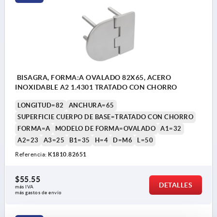
BISAGRA, FORMA:A OVALADO 82X65, ACERO
INOXIDABLE A2 1.4301 TRATADO CON CHORRO
LONGITUD=82
ANCHURA=65
SUPERFICIE CUERPO DE BASE=TRATADO CON CHORRO
FORMA=A
MODELO DE FORMA=OVALADO
A1=32
A2=23
A3=25
B1=35
H=4
D=M6
L=50
Referencia:
K1810.82651
$55.55
DETALLES
más IVA 
más gastos de envío