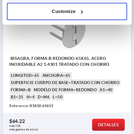
K1810
Customize
BISAGRA, FORMA:B REDONDO 65X65, ACERO
INOXIDABLE A2 1.4301 TRATADO CON CHORRO
LONGITUD=65
ANCHURA=65
SUPERFICIE CUERPO DE BASE=TRATADO CON CHORRO
FORMA=B
MODELO DE FORMA=REDONDO
A1=40
B1=25
H=4
D=M6
L=50
Referencia:
K1810.65651
$64.22
DETALLES
más IVA 
más gastos de envío