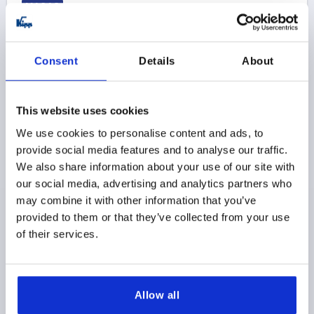
K1810
Consent
Details
About
This website uses cookies
BISAGRA, FORMA:B REDONDO 65X65, ACERO
We use cookies to personalise content and ads, to
INOXIDABLE A2 1.4301 PULIDO
provide social media features and to analyse our traffic.
LONGITUD=65
ANCHURA=65
We also share information about your use of our site with
SUPERFICIE CUERPO DE BASE=PULIDO
FORMA=B
our social media, advertising and analytics partners who
MODELO DE FORMA=REDONDO
A1=40
B1=25
H=4
may combine it with other information that you’ve
D=M6
L=50
provided to them or that they’ve collected from your use
of their services.
Referencia:
K1810.65650
$62.53
DETALLES
más IVA 
más gastos de envío
Allow all