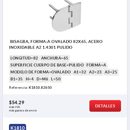
BISAGRA, FORMA:A OVALADO 82X65, ACERO
INOXIDABLE A2 1.4301 PULIDO
LONGITUD=82
ANCHURA=65
SUPERFICIE CUERPO DE BASE=PULIDO
FORMA=A
MODELO DE FORMA=OVALADO
A1=32
A2=23
A3=25
B1=35
H=4
D=M6
L=50
Referencia:
K1810.82650
$54.29
DETALLES
más IVA 
más gastos de envío
K1810