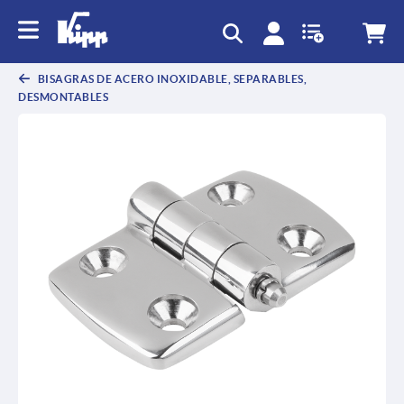
text.skipToContent
text.skipToNavigation
BISAGRAS DE ACERO INOXIDABLE, SEPARABLES,
DESMONTABLES