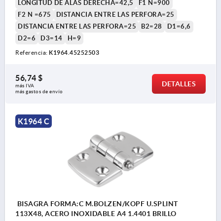
LONGITUD DE ALAS DERECHA=42,5
F1 N=900
F2 N =675
DISTANCIA ENTRE LAS PERFORA=25
DISTANCIA ENTRE LAS PERFORA=25
B2=28
D1=6,6
D2=6
D3=14
H=9
Referencia:
K1964.45252503
56,74 $
DETALLES
más IVA 
más gastos de envío
K1964 C
BISAGRA FORMA:C M.BOLZEN/KOPF U.SPLINT
113X48, ACERO INOXIDABLE A4 1.4401 BRILLO