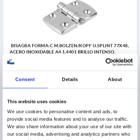
BISAGRA FORMA:C M.BOLZEN/KOPF U.SPLINT 77X48,
ACERO INOXIDABLE A4 1.4401 BRILLO INTENSO,
COMP:ACERO INOXIDABLE ACABADO NATURAL,
A1=22,5, A2=22,5, A3=38,5, A4=38,5
FORMA=C
MODELO DE FORMA=CON PERNO/ CABEZA Y ALBURA
Consent
Details
About
LONGITUD=77
ANCHURA=48
LONGITUD DE ALAS IZQUIERDA=38,5
LONGITUD DE ALAS DERECHA=38,5
F1 N=900
This website uses cookies
F2 N =675
DISTANCIA ENTRE LAS PERFORA=22,5
We use cookies to personalise content and ads, to
DISTANCIA ENTRE LAS PERFORA=22,5
B2=28
D1=6,6
provide social media features and to analyse our traffic.
D2=6
D3=14
H=9
We also share information about your use of our site with
Referencia:
K1964.40232303
our social media, advertising and analytics partners who