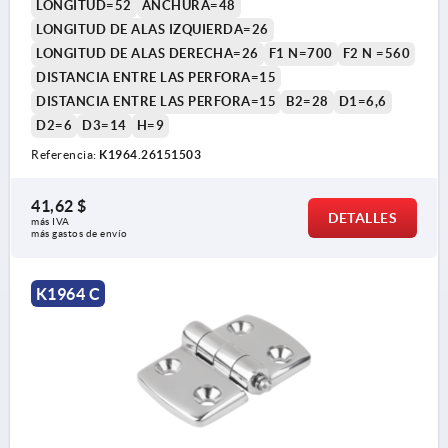
LONGITUD=52
ANCHURA=48
LONGITUD DE ALAS IZQUIERDA=26
LONGITUD DE ALAS DERECHA=26
F1 N=700
F2 N =560
DISTANCIA ENTRE LAS PERFORA=15
DISTANCIA ENTRE LAS PERFORA=15
B2=28
D1=6,6
D2=6
D3=14
H=9
Referencia:
K1964.26151503
Forma A: con perno insertable
Forma B: con perno/ cabeza y ojo de llave
41,62 $
DETALLES
más IVA 
más gastos de envío
Forma C: con perno/ cabeza y albura
2) Perno de eje
K1964 C
3) Albura
4) Ojo de llave