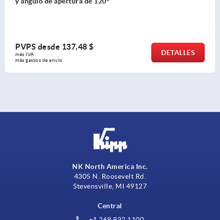
doble articulación
PVPS desde
197,80 $
DETALLES
más IVA 
más gastos de envío
NK North America Inc.
4305 N. Roosevelt Rd.
Stevensville, MI 49127
Central
+1 269 932 1100