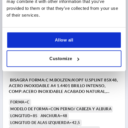
may combine it with other information that you’ve
53,01 $
provided to them or that they’ve collected from your use
DETALLES
más IVA 
of their services.
más gastos de envío
K1964 C
Allow all
Customize
BISAGRA FORMA:C M.BOLZEN/KOPF U.SPLINT 85X48,
ACERO INOXIDABLE A4 1.4401 BRILLO INTENSO,
COMP:ACERO INOXIDABLE ACABADO NATURAL,
A1=25, A2=25, A3=42,5, A4=42,5
FORMA=C
MODELO DE FORMA=CON PERNO/ CABEZA Y ALBURA
LONGITUD=85
ANCHURA=48
LONGITUD DE ALAS IZQUIERDA=42,5