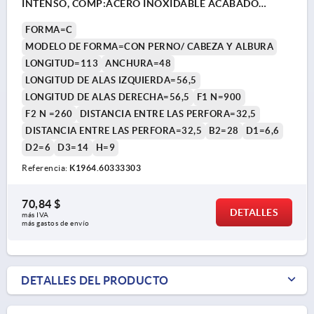
INTENSO, COMP:ACERO INOXIDABLE ACABADO
NATURAL, A1=32,5, A2=32,5, A3=56,5, A4=56,5
FORMA=C
MODELO DE FORMA=CON PERNO/ CABEZA Y ALBURA
LONGITUD=113
ANCHURA=48
LONGITUD DE ALAS IZQUIERDA=56,5
LONGITUD DE ALAS DERECHA=56,5
F1 N=900
F2 N =260
DISTANCIA ENTRE LAS PERFORA=32,5
DISTANCIA ENTRE LAS PERFORA=32,5
B2=28
D1=6,6
D2=6
D3=14
H=9
Referencia:
K1964.60333303
70,84 $
DETALLES
más IVA 
más gastos de envío
DETALLES DEL PRODUCTO