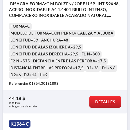
BISAGRA FORMA:C M.BOLZEN/KOPF U.SPLINT 59X48,
ACERO INOXIDABLE A4 1.4401 BRILLO INTENSO,
COMP:ACERO INOXIDABLE ACABADO NATURAL,
A1=17,5, A2=17,5, A3=29,5, A4=29,5
FORMA=C
MODELO DE FORMA=CON PERNO/ CABEZA Y ALBURA
LONGITUD=59
ANCHURA=48
LONGITUD DE ALAS IZQUIERDA=29,5
LONGITUD DE ALAS DERECHA=29,5
F1 N=800
F2 N =575
DISTANCIA ENTRE LAS PERFORA=17,5
DISTANCIA ENTRE LAS PERFORA=17,5
B2=28
D1=6,6
D2=6
D3=14
H=9
Referencia:
K1964.30181803
44,18 $
DETALLES
más IVA 
más gastos de envío
K1964 C