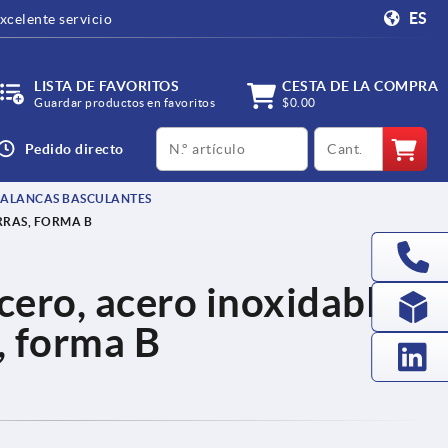
ES
xcelente servicio
LISTA DE FAVORITOS
CESTA DE LA COMPRA
Guardar productos en favoritos
$0.00
productCode
qty
Pedido directo
PALANCAS BASCULANTES
RRAS, FORMA B
ero, acero inoxidable
, forma B