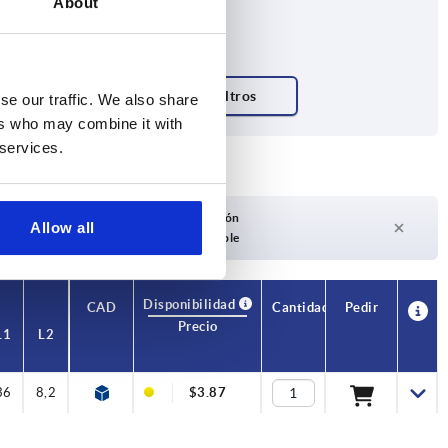
About
se our traffic. We also share
ers who may combine it with
 services.
Plazo de entrega a petición
Allow all
Actualmente no disponible
Disponibilidad
CAD
Cantidad
Pedir
Precio
L1
L2
36
8,2
$3.87