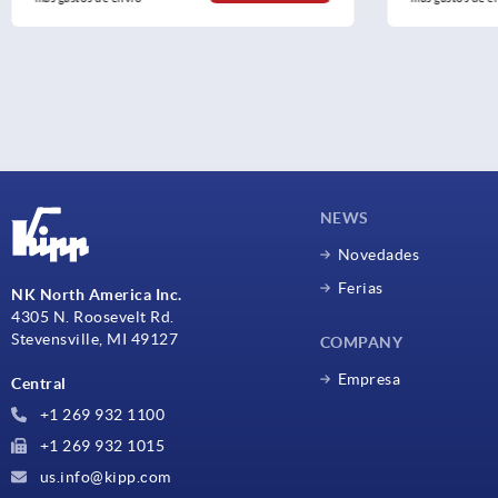
NEWS
Novedades
Ferias
NK North America Inc.
4305 N. Roosevelt Rd.
Stevensville, MI 49127
COMPANY
Empresa
Central
+1 269 932 1100
+1 269 932 1015
us.info@kipp.com