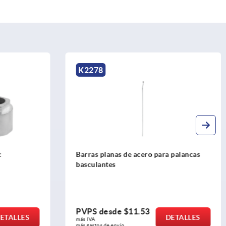
K2274
ara palancas
Barras redondas de acero para palancas
basculantes
PVPS desde
$5.48
DETALLES
DETALLES
más IVA 
más gastos de envío