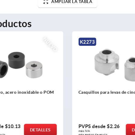
AMPLIAR LA TABLA
oductos
K2278
s para levas de cinc
Barras planas de acero p
basculantes
esde
$2.26
PVPS desde
$11.53
DETALLES
más IVA 
de envío
más gastos de envío