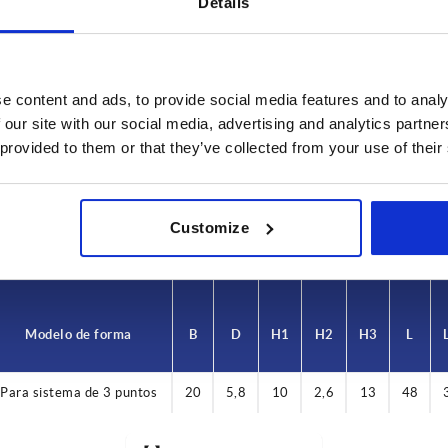
Details
delo de forma
B
D
e content and ads, to provide social media features and to analy
 our site with our social media, advertising and analytics partn
ra sistema de 3 puntos
20
5,8
 provided to them or that they’ve collected from your use of their
AMPLIAR LA TABLA
es al día a intervalos regulares. En el último
1-3 días
Customize
e informará de la fecha de envío confirmada.
4-20 días
Modelo de forma
B
D
H1
H2
H3
L
Para sistema de 3 puntos
20
5,8
10
2,6
13
48