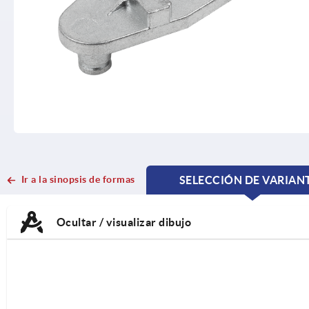
Ir a la sinopsis de formas
SELECCIÓN DE VARIAN
CURRENT
CURRENT
TAB:
TAB:
Ocultar / visualizar dibujo