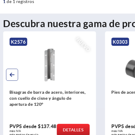
1
de 1 registros
Descubra nuestra gama de pr
NUEVO
K0303
K2273
Pies de acero, acero inoxidable o POM
Casquillo
PVPS desde
$10.13
PVPS d
DETALLES
más IVA 
más IVA 
más gastos de envío
más gastos 