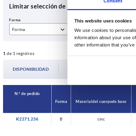
Consent
Limitar selección de artículos
This website uses cookies
Forma
Material del cuerpo de base
Mo
We use cookies to personalis
information about your use of
B
cinc
Pa
other information that you’ve
1
de 1 registros
La disponibilidad se actualiza varias vec
DISPONIBILIDAD
paso antes de completar su pedido, se l
N.° de pedido
Forma
Material del cuerpo de base
K2271.236
B
cinc