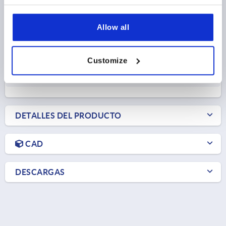
H3=10,4
LONGITUD=128
L1=37
L2=40
L3=70
L4=105
L5=72
L6=82
L7=4
Allow all
Referencia:
K2485.0180
Customize
$89.32
DETALLES
más IVA 
más gastos de envío
DETALLES DEL PRODUCTO
CAD
DESCARGAS