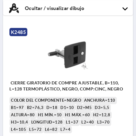
Ocultar / visualizar dibujo
K2485
CIERRE GIRATORIO DE COMPRE AJUSTABLE, B=110,
L=128 TERMOPLÁSTICO, NEGRO, COMP:CINC, NEGRO
COLOR DEL COMPONENTE=NEGRO
ANCHURA=110
B1=97
B2=76,3
D=18
D1=10
D2=M5
D3=5,5
ALTURA=80
H1 MÍN.=10
H1 MÁX.=60
H2=12,8
H3=10,4
LONGITUD=128
L1=37
L2=40
L3=70
L4=105
L5=72
L6=82
L7=4