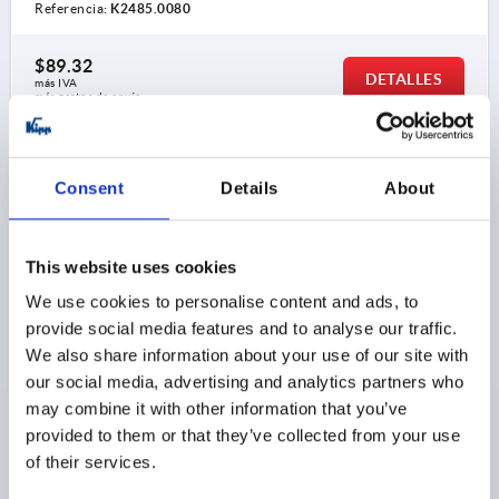
Referencia:
K2485.0080
$89.32
DETALLES
más IVA 
más gastos de envío
1) Recorte de montaje
K2485
2) Junta
Consent
Details
About
This website uses cookies
We use cookies to personalise content and ads, to
provide social media features and to analyse our traffic.
CIERRE GIRATORIO DE COMPRE AJUSTABLE, B=110,
We also share information about your use of our site with
L=128 TERMOPLÁSTICO, NEGRO, COMP:CINC,
our social media, advertising and analytics partners who
CROMADO
may combine it with other information that you’ve
provided to them or that they’ve collected from your use
COLOR DEL COMPONENTE=CROMADO
ANCHURA=110
of their services.
B1=97
B2=76,3
D=18
D1=10
D2=M5
D3=5,5
ALTURA=80
H1 MÍN.=10
H1 MÁX.=60
H2=12,8