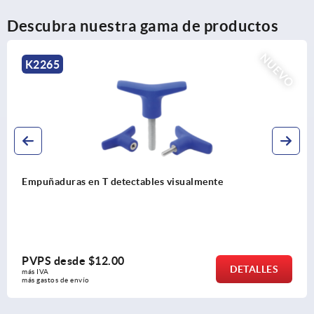
Descubra nuestra gama de productos
NUEVO
K0791
as en T detectables visualmente
Pernos d
acero in
sde
$12.00
PVPS d
DETALLES
más IVA 
 envío
más gastos 