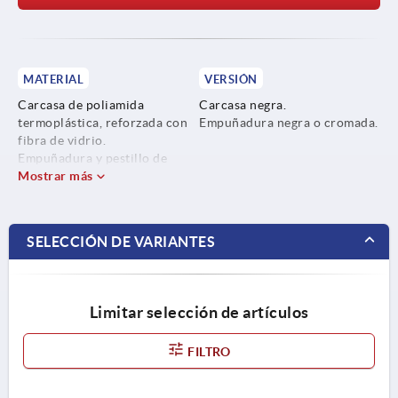
MATERIAL
VERSIÓN
Carcasa de poliamida
Carcasa negra.
termoplástica, reforzada con
Empuñadura negra o cromada.
fibra de vidrio.
Empuñadura y pestillo de
fundición inyectada de cinc.
Mostrar más
SELECCIÓN DE VARIANTES
Limitar selección de artículos
FILTRO