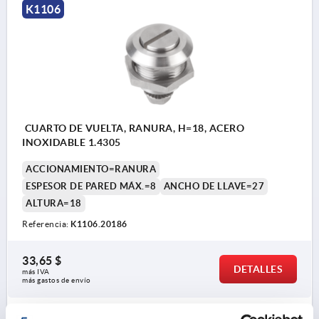
K1106
Accionamiento:
a) Cuadrado 8 mm
b) Ranura
c) Paletón doble 5 mm
d) Triángulo 7 mm
CUARTO DE VUELTA, RANURA, H=18, ACERO
INOXIDABLE 1.4305
ACCIONAMIENTO=RANURA
ESPESOR DE PARED MÁX.=8
ANCHO DE LLAVE=27
ALTURA=18
Referencia:
K1106.20186
33,65 $
DETALLES
más IVA 
más gastos de envío