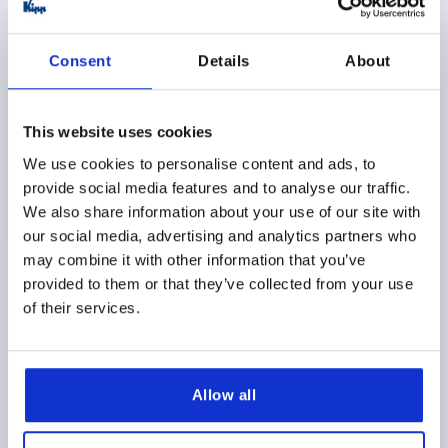
K1106
Consent
Details
About
This website uses cookies
We use cookies to personalise content and ads, to
CUARTO DE VUELTA, CUADRADO 8 MM, H=18, ACERO
provide social media features and to analyse our traffic.
INOXIDABLE 1.4305
We also share information about your use of our site with
ACCIONAMIENTO=CUADRADO 8 MM
our social media, advertising and analytics partners who
ESPESOR DE PARED MÁX.=8
ANCHO DE LLAVE=27
may combine it with other information that you’ve
ALTURA=18
provided to them or that they’ve collected from your use
of their services.
Referencia:
K1106.18186
33,65 $
DETALLES
más IVA 
más gastos de envío
Allow all
K1106