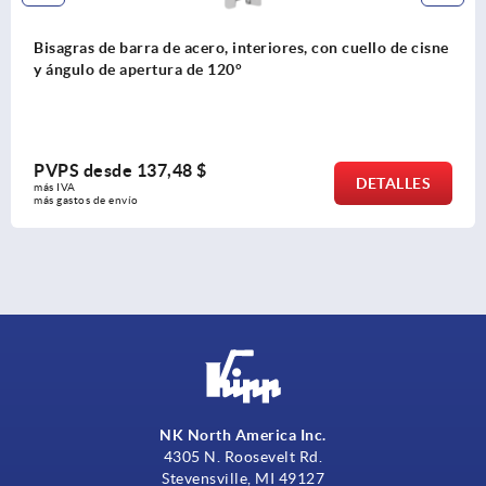
ro, interiores, con cuello de cisne
Empuñaduras en estrel
e 120°
metálicas de acero in
$
PVPS desde
2,03 $
DETALLES
más IVA 
más gastos de envío
NK North America Inc.
4305 N. Roosevelt Rd.
Stevensville, MI 49127