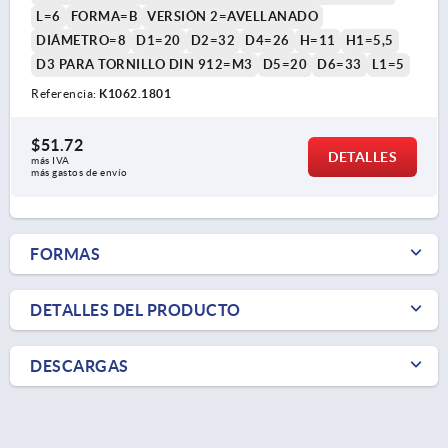
L=6
FORMA=B
VERSIÓN 2=AVELLANADO
DIÁMETRO=8
D1=20
D2=32
D4=26
H=11
H1=5,5
D3 PARA TORNILLO DIN 912=M3
D5=20
D6=33
L1=5
Referencia:
K1062.1801
$51.72
DETALLES
más IVA 
más gastos de envío
FORMAS
DETALLES DEL PRODUCTO
DESCARGAS