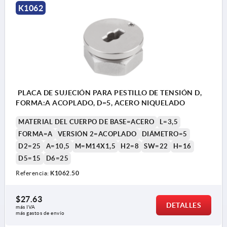
K1062
PLACA DE SUJECIÓN PARA PESTILLO DE TENSIÓN D,
FORMA:A ACOPLADO, D=5, ACERO NIQUELADO
MATERIAL DEL CUERPO DE BASE=ACERO
L=3,5
FORMA=A
VERSIÓN 2=ACOPLADO
DIÁMETRO=5
D2=25
A=10,5
M=M14X1,5
H2=8
SW=22
H=16
D5=15
D6=25
Referencia:
K1062.50
$27.63
DETALLES
más IVA 
más gastos de envío