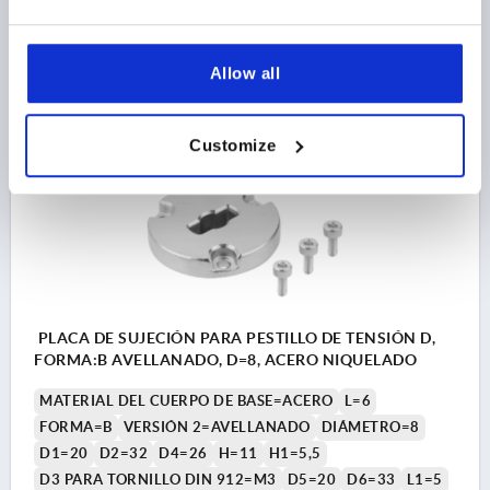
Referencia:
K1062.501
$27.63
DETALLES
Allow all
más IVA 
más gastos de envío
Customize
K1062
PLACA DE SUJECIÓN PARA PESTILLO DE TENSIÓN D,
FORMA:B AVELLANADO, D=8, ACERO NIQUELADO
MATERIAL DEL CUERPO DE BASE=ACERO
L=6
FORMA=B
VERSIÓN 2=AVELLANADO
DIÁMETRO=8
D1=20
D2=32
D4=26
H=11
H1=5,5
D3 PARA TORNILLO DIN 912=M3
D5=20
D6=33
L1=5