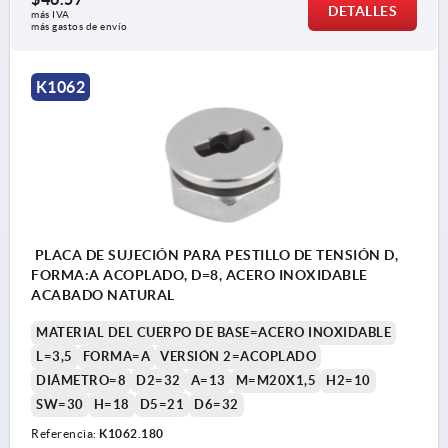
DETALLES
más IVA 
más gastos de envío
K1062
PLACA DE SUJECIÓN PARA PESTILLO DE TENSIÓN D,
FORMA:A ACOPLADO, D=8, ACERO INOXIDABLE
ACABADO NATURAL
MATERIAL DEL CUERPO DE BASE=ACERO INOXIDABLE
L=3,5
FORMA=A
VERSIÓN 2=ACOPLADO
DIÁMETRO=8
D2=32
A=13
M=M20X1,5
H2=10
SW=30
H=18
D5=21
D6=32
Referencia:
K1062.180