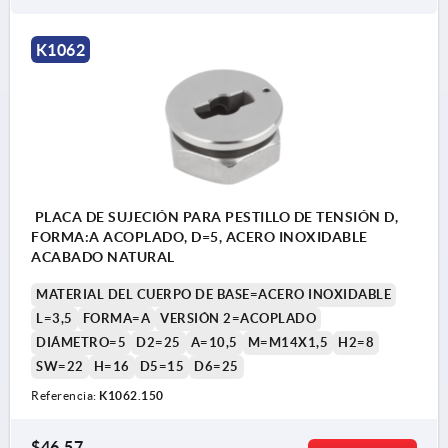
K1062
PLACA DE SUJECIÓN PARA PESTILLO DE TENSIÓN D,
FORMA:A ACOPLADO, D=5, ACERO INOXIDABLE
ACABADO NATURAL
MATERIAL DEL CUERPO DE BASE=ACERO INOXIDABLE
L=3,5
FORMA=A
VERSIÓN 2=ACOPLADO
DIÁMETRO=5
D2=25
A=10,5
M=M14X1,5
H2=8
SW=22
H=16
D5=15
D6=25
Referencia:
K1062.150
$46.57