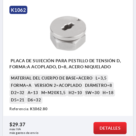
1) Placa
K1062
2) Pestillo de tensión de torsión
3) Perno de alojamiento
4) Tuerca
PLACA DE SUJECIÓN PARA PESTILLO DE TENSIÓN D,
FORMA:A ACOPLADO, D=8, ACERO NIQUELADO
MATERIAL DEL CUERPO DE BASE=ACERO
L=3,5
FORMA=A
VERSIÓN 2=ACOPLADO
DIÁMETRO=8
D2=32
A=13
M=M20X1,5
H2=10
SW=30
H=18
D5=21
D6=32
Referencia:
K1062.80
$29.37
DETALLES
más IVA 
más gastos de envío