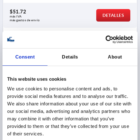
$51.72
DETALLES
más IVA 
más gastos de envío
K1062
Consent
Details
About
This website uses cookies
We use cookies to personalise content and ads, to
PLACA DE SUJECIÓN PARA PESTILLO DE TENSIÓN D,
provide social media features and to analyse our traffic.
FORMA:B AVELLANADO, D=5, ACERO NIQUELADO
We also share information about your use of our site with
MATERIAL DEL CUERPO DE BASE=ACERO
L=5
our social media, advertising and analytics partners who
FORMA=B
VERSIÓN 2=AVELLANADO
DIÁMETRO=5
may combine it with other information that you’ve
D1=14
D2=25
D4=21
H=9
H1=4,5
provided to them or that they’ve collected from your use
D3 PARA TORNILLO DIN 912=M2
D5=14
D6=26
L1=4
of their services.