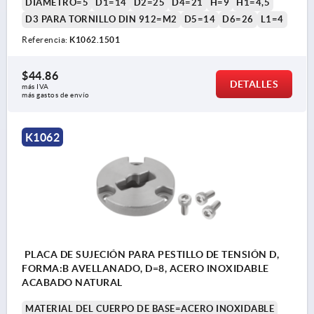
DIÁMETRO=5
D1=14
D2=25
D4=21
H=9
H1=4,5
D3 PARA TORNILLO DIN 912=M2
D5=14
D6=26
L1=4
Referencia:
K1062.1501
$44.86
DETALLES
más IVA 
más gastos de envío
K1062
PLACA DE SUJECIÓN PARA PESTILLO DE TENSIÓN D,
FORMA:B AVELLANADO, D=8, ACERO INOXIDABLE
ACABADO NATURAL
MATERIAL DEL CUERPO DE BASE=ACERO INOXIDABLE