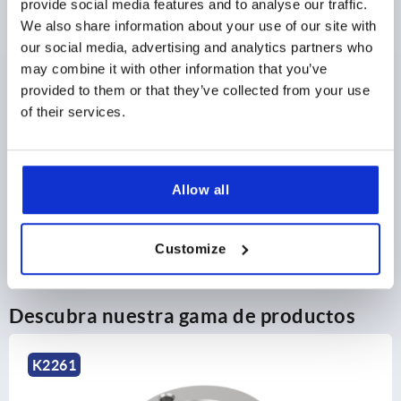
provide social media features and to analyse our traffic.
más IVA 
más gastos de envío
We also share information about your use of our site with
our social media, advertising and analytics partners who
may combine it with other information that you’ve
1) Opción de montaje 1
DETALLES DEL PRODUCTO
provided to them or that they’ve collected from your use
of their services.
2) Opción de montaje 2
CAD
3) Placa
4) Apto para tornillos de fijación (cabeza
DESCARGAS
Allow all
avellanada) M2,5
Customize
Descubra nuestra gama de productos
K2261