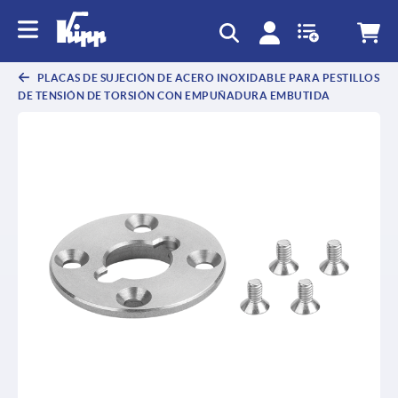
text.skipToContent
text.skipToNavigation
PLACAS DE SUJECIÓN DE ACERO INOXIDABLE PARA PESTILLOS
DE TENSIÓN DE TORSIÓN CON EMPUÑADURA EMBUTIDA