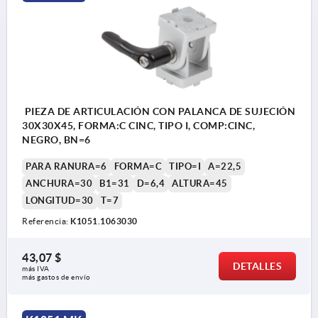
PIEZA DE ARTICULACIÓN CON PALANCA DE SUJECIÓN
30X30X45, FORMA:C CINC, TIPO I, COMP:CINC,
NEGRO, BN=6
PARA RANURA=6
FORMA=C
TIPO=I
A=22,5
ANCHURA=30
B1=31
D=6,4
ALTURA=45
LONGITUD=30
T=7
Referencia:
K1051.1063030
43,07 $
DETALLES
más IVA 
más gastos de envío