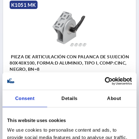
K1051 MK
PIEZA DE ARTICULACIÓN CON PALANCA DE SUJECIÓN
80X40X100, FORMA:D ALUMINIO, TIPO I, COMP:CINC,
NEGRO, BN=8
PARA RANURA=8
FORMA=D
TIPO=I
A=50
A1=40
ANCHURA=40
B1=31
D=8,4
ALTURA=100
LONGITUD=80
T=9
Consent
Details
About
Referencia:
K1051.2084080
This website uses cookies
96,45 $
DETALLES
más IVA 
We use cookies to personalise content and ads, to
más gastos de envío
provide social media features and to analyse our traffic.