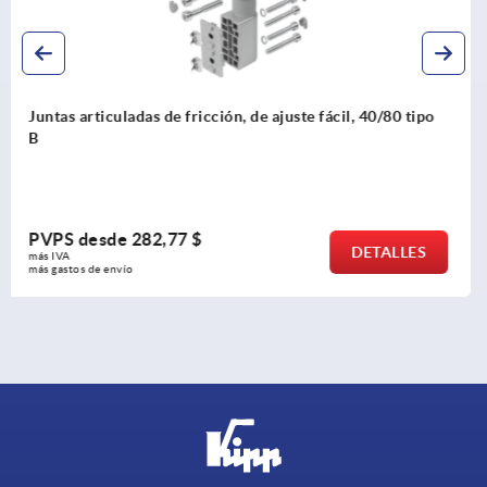
o
Juntas articuladas de fricción y conexión, 40/45 de ti
PVPS desde
233,07 $
DETALLE
más IVA 
más gastos de envío