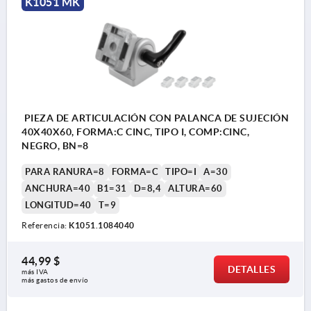
K1051 MK
PIEZA DE ARTICULACIÓN CON PALANCA DE SUJECIÓN
40X40X60, FORMA:C CINC, TIPO I, COMP:CINC,
NEGRO, BN=8
PARA RANURA=8
FORMA=C
TIPO=I
A=30
ANCHURA=40
B1=31
D=8,4
ALTURA=60
LONGITUD=40
T=9
Referencia:
K1051.1084040
44,99 $
DETALLES
más IVA 
más gastos de envío