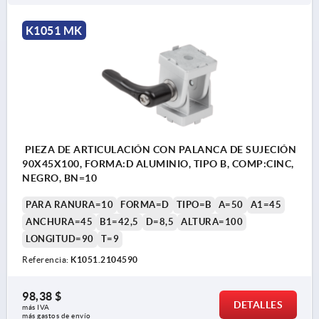
K1051 MK
PIEZA DE ARTICULACIÓN CON PALANCA DE SUJECIÓN
90X45X100, FORMA:D ALUMINIO, TIPO B, COMP:CINC,
NEGRO, BN=10
PARA RANURA=10
FORMA=D
TIPO=B
A=50
A1=45
ANCHURA=45
B1=42,5
D=8,5
ALTURA=100
LONGITUD=90
T=9
Referencia:
K1051.2104590
98,38 $
DETALLES
más IVA 
más gastos de envío