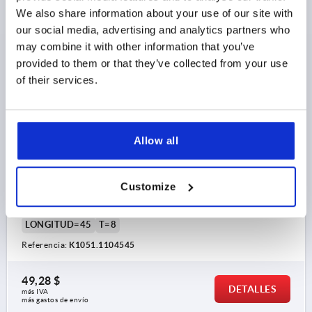
We also share information about your use of our site with
K1051 MK
our social media, advertising and analytics partners who
may combine it with other information that you’ve
provided to them or that they’ve collected from your use
of their services.
PIEZA DE ARTICULACIÓN CON PALANCA DE SUJECIÓN
Allow all
45X45X60, FORMA:C CINC, TIPO B, COMP:CINC,
NEGRO, BN=10
Customize
PARA RANURA=10
FORMA=C
TIPO=B
A=30
ANCHURA=45
B1=42,5
D=8,5
ALTURA=60
LONGITUD=45
T=8
Referencia:
K1051.1104545
49,28 $
DETALLES
más IVA 
más gastos de envío