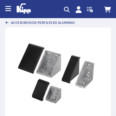
text.skipToContent
text.skipToNavigation
ACCESORIOS DE PERFILES DE ALUMINIO