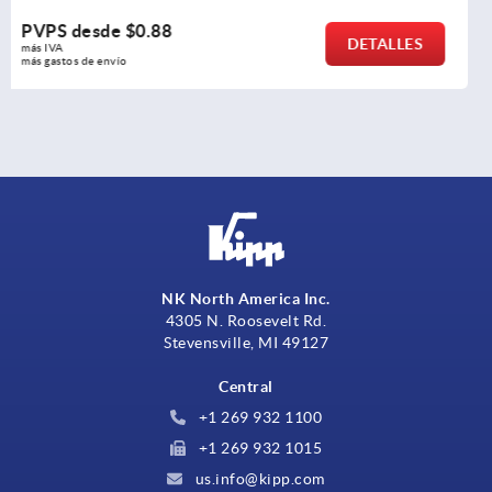
PVPS desde
$4.87
LLES
DET
más IVA 
más gastos de envío
NK North America Inc.
4305 N. Roosevelt Rd.
Stevensville, MI 49127
Central
+1 269 932 1100
+1 269 932 1015
us.info@kipp.com