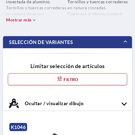
inyectada de aluminio.
Tornillos y tuercas correderas
Tornillos y tuercas correderas
en ranura cincadas.
en ranura de acero.
Caperuza protectora negra.
Tapones terminales de
Mostrar más
poliamida, fibra de vidrio
SELECCIÓN DE VARIANTES
Limitar selección de artículos
FILTRO
Ocultar / visualizar dibujo
K1046