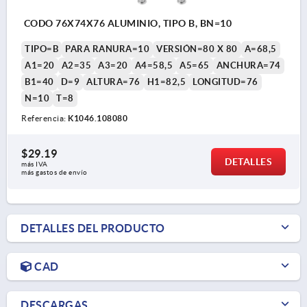
CODO 76X74X76 ALUMINIO, TIPO B, BN=10
TIPO=B
PARA RANURA=10
VERSIÓN=80 X 80
A=68,5
A1=20
A2=35
A3=20
A4=58,5
A5=65
ANCHURA=74
B1=40
D=9
ALTURA=76
H1=82,5
LONGITUD=76
N=10
T=8
Referencia:
K1046.108080
$29.19
DETALLES
más IVA 
más gastos de envío
DETALLES DEL PRODUCTO
CAD
DESCARGAS