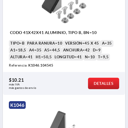
CODO 41X42X41 ALUMINIO, TIPO B, BN=10
TIPO=B
PARA RANURA=10
VERSIÓN=45 X 45
A=35
A1=18,5
A4=35
A5=44,5
ANCHURA=42
D=9
ALTURA=41
H1=50,5
LONGITUD=41
N=10
T=9,5
Referencia:
K1046.104545
$10.21
DETALLES
más IVA 
más gastos de envío
K1046