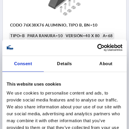
CODO 76X38X76 ALUMINIO, TIPO B, BN=10
TIPO=B
PARA RANURA=10
VERSIÓN=40 X 80
A=68
A1=20
A2=35
A3=23
A4=59
A5=64
ANCHURA=38
D=9
ALTURA=76
H1=80
LONGITUD=76
N=10
T=8,5
Referencia:
K1046.104080
Consent
Details
About
$21.45
DETALLES
más IVA 
más gastos de envío
This website uses cookies
We use cookies to personalise content and ads, to
K1046
provide social media features and to analyse our traffic.
We also share information about your use of our site with
our social media, advertising and analytics partners who
may combine it with other information that you’ve
provided to them or that they’ve collected from your use