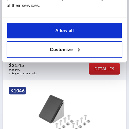
of their services.
CODO 86X43X86 ALUMINIO, TIPO B, BN=10
TIPO=B
PARA RANURA=10
VERSIÓN=45 X 90
A=79
Allow all
A1=22
A2=39,5
A3=23
A4=67
A5=72
ANCHURA=43
D=9
ALTURA=86
H1=90
LONGITUD=86
N=10
T=9,5
Customize
Referencia:
K1046.104590
$21.45
DETALLES
más IVA 
más gastos de envío
K1046