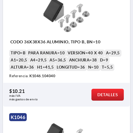
CODO 36X38X36 ALUMINIO, TIPO B, BN=10
TIPO=B
PARA RANURA=10
VERSIÓN=40 X 40
A=29,5
A1=20,5
A4=29,5
A5=36,5
ANCHURA=38
D=9
ALTURA=36
H1=41,5
LONGITUD=36
N=10
T=5,5
Referencia:
K1046.104040
$10.21
DETALLES
más IVA 
más gastos de envío
K1046