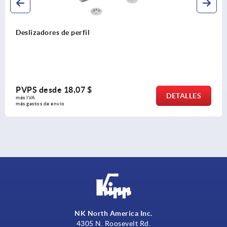
es de perfil
Soportes
sde
18,07 $
PVPS d
DETALLES
más IVA 
 envío
más gastos 
NK North America Inc.
4305 N. Roosevelt Rd.