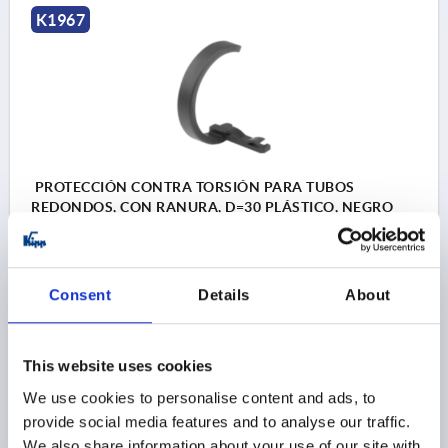
K1967
PROTECCIÓN CONTRA TORSIÓN PARA TUBOS
REDONDOS, CON RANURA, D=30 PLÁSTICO, NEGRO
PARA RANURA=3,3
DIÁMETRO=30
DIÁMETRO EXTERIOR=35
LONGITUD=18
L1=4
L2=13,5
L3=15
L4=6
Consent
Details
About
Referencia:
K1967.30
This website uses cookies
2,23 $
DETALLES
más IVA 
We use cookies to personalise content and ads, to
más gastos de envío
provide social media features and to analyse our traffic.
We also share information about your use of our site with