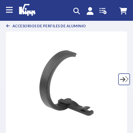
text.skipToContent
text.skipToNavigation
ACCESORIOS DE PERFILES DE ALUMINIO