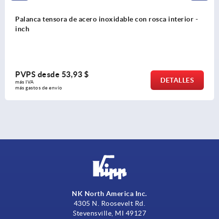
e con rosca interior -
Palanca de sujeción plana con ros
PVPS desde
33,23 $
DETALLES
más IVA 
más gastos de envío
NK North America Inc.
4305 N. Roosevelt Rd.
Stevensville, MI 49127