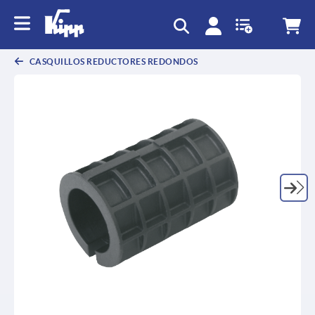
text.skipToContent
text.skipToNavigation
CASQUILLOS REDUCTORES REDONDOS