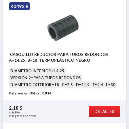
K0492 R
CASQUILLO REDUCTOR PARA TUBOS REDONDOS
A=14,25, B=18, TERMOPLÁSTICO NEGRO
DIÁMETRO INTERIOR=14,25
VERSIÓN 2=PARA TUBOS REDONDOS
DIÁMETRO EXTERIOR=18
C=2,5
D=11,9
E=2,4
L=30
Referencia:
K0492.01814
2,18 $
DETALLES
más IVA 
más gastos de envío