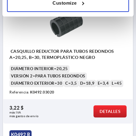
K0492 R
Customize
CASQUILLO REDUCTOR PARA TUBOS REDONDOS
A=20,25, B=30, TERMOPLÁSTICO NEGRO
DIÁMETRO INTERIOR=20,25
VERSIÓN 2=PARA TUBOS REDONDOS
DIÁMETRO EXTERIOR=30
C=3,5
D=18,9
E=3,4
L=45
Referencia:
K0492.03020
3,22 $
DETALLES
más IVA 
más gastos de envío
K0492 R