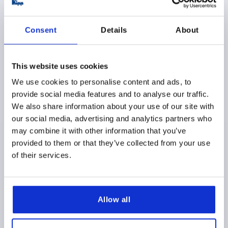
K0492 R
Consent
Details
About
This website uses cookies
We use cookies to personalise content and ads, to
CASQUILLO REDUCTOR PARA TUBOS REDONDOS
provide social media features and to analyse our traffic.
A=16,25, B=18, TERMOPLÁSTICO NEGRO
We also share information about your use of our site with
our social media, advertising and analytics partners who
DIÁMETRO INTERIOR=16,25
may combine it with other information that you’ve
VERSIÓN 2=PARA TUBOS REDONDOS
provided to them or that they’ve collected from your use
DIÁMETRO EXTERIOR=18
C=2,5
D=11,9
E=2,4
L=30
of their services.
Referencia:
K0492.01816
2,18 $
DETALLES
más IVA 
Allow all
más gastos de envío