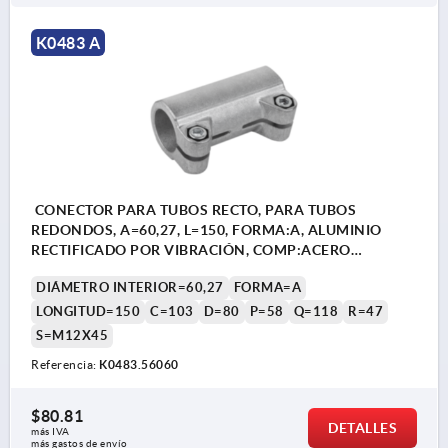
K0483 A
CONECTOR PARA TUBOS RECTO, PARA TUBOS
REDONDOS, A=60,27, L=150, FORMA:A, ALUMINIO
RECTIFICADO POR VIBRACIÓN, COMP:ACERO
CINCADO
DIÁMETRO INTERIOR=60,27
FORMA=A
LONGITUD=150
C=103
D=80
P=58
Q=118
R=47
S=M12X45
Referencia:
K0483.56060
$80.81
DETALLES
más IVA 
más gastos de envío