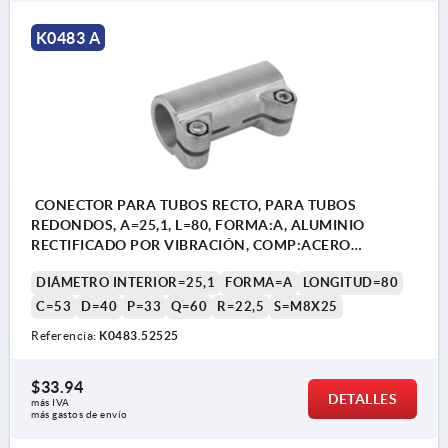
K0483 A
CONECTOR PARA TUBOS RECTO, PARA TUBOS
REDONDOS, A=25,1, L=80, FORMA:A, ALUMINIO
RECTIFICADO POR VIBRACIÓN, COMP:ACERO
CINCADO
DIÁMETRO INTERIOR=25,1
FORMA=A
LONGITUD=80
C=53
D=40
P=33
Q=60
R=22,5
S=M8X25
Referencia:
K0483.52525
$33.94
DETALLES
más IVA 
más gastos de envío