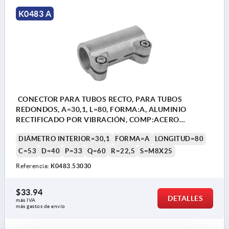
K0483 A
CONECTOR PARA TUBOS RECTO, PARA TUBOS
REDONDOS, A=30,1, L=80, FORMA:A, ALUMINIO
RECTIFICADO POR VIBRACIÓN, COMP:ACERO
CINCADO
DIÁMETRO INTERIOR=30,1
FORMA=A
LONGITUD=80
C=53
D=40
P=33
Q=60
R=22,5
S=M8X25
Referencia:
K0483.53030
$33.94
DETALLES
más IVA 
más gastos de envío