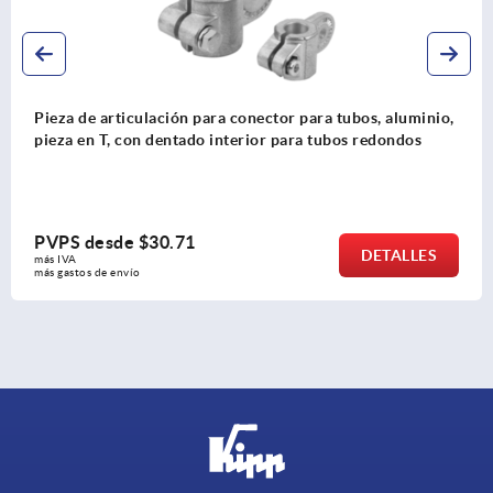
r para tubos, aluminio,
Conectores para tubo, pieza de ar
ara tubos redondos
dentado exterior
PVPS desde
$30.71
DETALLES
más IVA 
más gastos de envío