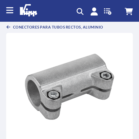
text.skipToContent
text.skipToNavigation
CONECTORES PARA TUBOS RECTOS, ALUMINIO