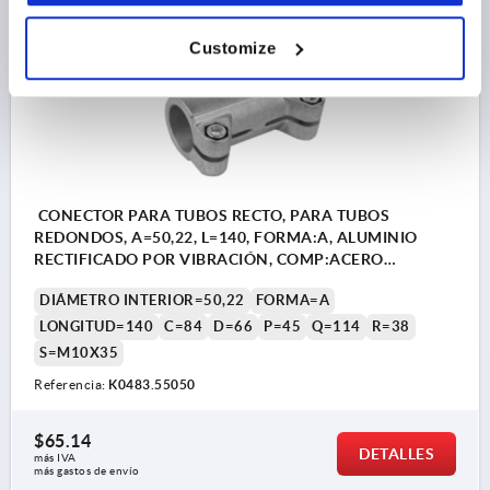
K0483 A
Customize
CONECTOR PARA TUBOS RECTO, PARA TUBOS
REDONDOS, A=50,22, L=140, FORMA:A, ALUMINIO
RECTIFICADO POR VIBRACIÓN, COMP:ACERO
CINCADO
DIÁMETRO INTERIOR=50,22
FORMA=A
LONGITUD=140
C=84
D=66
P=45
Q=114
R=38
S=M10X35
Referencia:
K0483.55050
$65.14
DETALLES
más IVA 
más gastos de envío