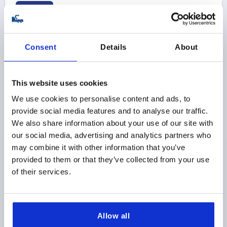
K0483 A
Consent
Details
About
This website uses cookies
CONECTOR PARA TUBOS RECTO, PARA TUBOS
We use cookies to personalise content and ads, to
REDONDOS, A=40,17, L=120, FORMA:A, ALUMINIO
provide social media features and to analyse our traffic.
RECTIFICADO POR VIBRACIÓN, COMP:ACERO
We also share information about your use of our site with
CINCADO
DIÁMETRO INTERIOR=40,17
FORMA=A
our social media, advertising and analytics partners who
LONGITUD=120
C=73
D=56
P=40
Q=94
R=32
may combine it with other information that you’ve
S=M10X30
provided to them or that they’ve collected from your use
of their services.
Referencia:
K0483.54040
$62.82
DETALLES
más IVA 
más gastos de envío
Allow all