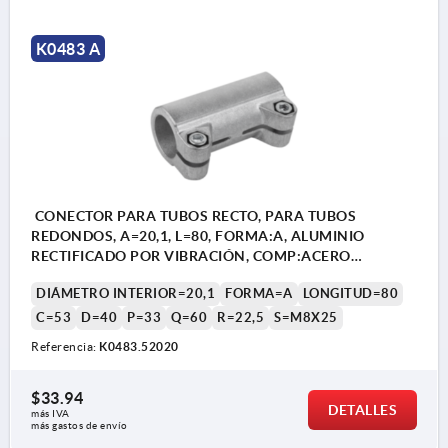
K0483 A
CONECTOR PARA TUBOS RECTO, PARA TUBOS
REDONDOS, A=20,1, L=80, FORMA:A, ALUMINIO
RECTIFICADO POR VIBRACIÓN, COMP:ACERO
CINCADO
DIÁMETRO INTERIOR=20,1
FORMA=A
LONGITUD=80
C=53
D=40
P=33
Q=60
R=22,5
S=M8X25
Referencia:
K0483.52020
$33.94
DETALLES
más IVA 
más gastos de envío