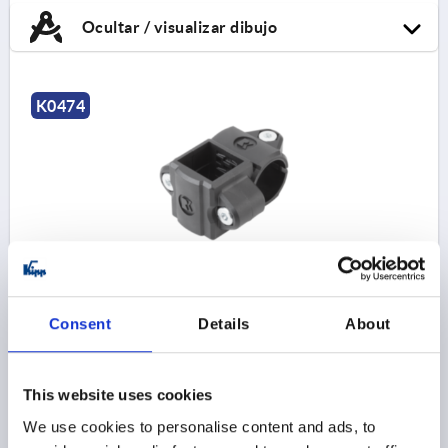
Ocultar / visualizar dibujo
K0474
CONECTOR PARA TUBOS PIEZA EN CRUZ
TERMOPLÁSTICO, PARA TUBOS REDONDOS Y CUAD,
COMP:ACERO, A=30, B=30
Consent
Details
About
HEMBRA CUADRADA=30
DIÁMETRO INTERIOR=30
Referencia:
K0474.3030
This website uses cookies
We use cookies to personalise content and ads, to
$17.81
DETALLES
más IVA 