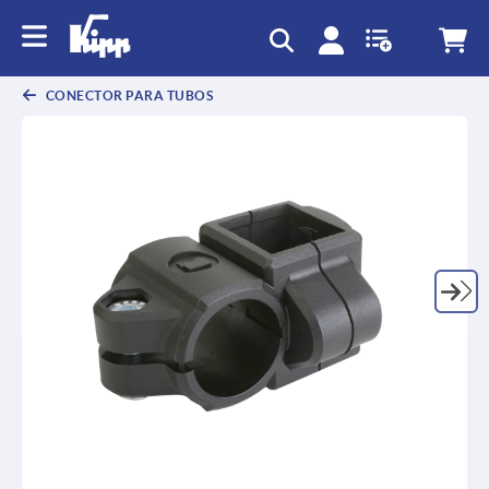
text.skipToContent
text.skipToNavigation
CONECTOR PARA TUBOS