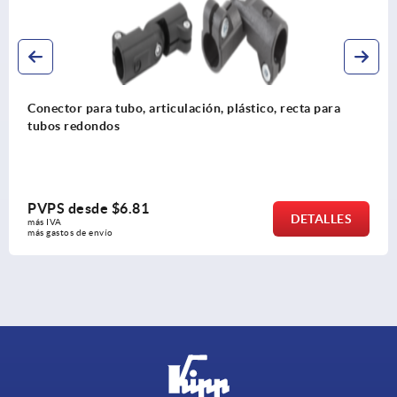
ón, plástico, recta para
Conectores para tubo, pieza
dentado exterior
PVPS desde
$30.71
DETALLES
más IVA 
más gastos de envío