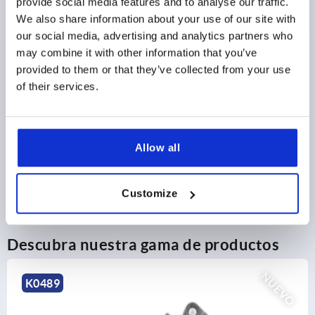
provide social media features and to analyse our traffic.
más gastos de envío
We also share information about your use of our site with
our social media, advertising and analytics partners who
may combine it with other information that you’ve
DETALLES DEL PRODUCTO
provided to them or that they’ve collected from your use
of their services.
CAD
DESCARGAS
Allow all
Customize
Descubra nuestra gama de productos
NUEVO
K0485