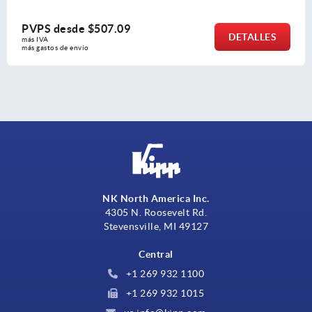
e
$507.09
PVPS des
DETALLES
más IVA 
ío
más gastos de e
NK North America Inc.
4305 N. Roosevelt Rd.
Stevensville, MI 49127
Central
+1 269 932 1100
+1 269 932 1015