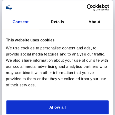
K0498
Consent
Details
About
This website uses cookies
We use cookies to personalise content and ads, to
provide social media features and to analyse our traffic.
CONECTOR PARA TUBOS CON BRIDA PARA UNIDAD
We also share information about your use of our site with
LINEAL FORMA:A, TIPO=40, ACERO INOXIDABLE
1.4308 PULIDO ELECTROLÍTICO
our social media, advertising and analytics partners who
may combine it with other information that you’ve
DIÁMETRO INTERIOR=40
A=80
B=80
C=80
D=9
provided to them or that they’ve collected from your use
M1=42
M2=60
M3=60
V1=M10X35
of their services.
Referencia:
K0498.140
$330.84
DETALLES
Allow all
más IVA 
más gastos de envío