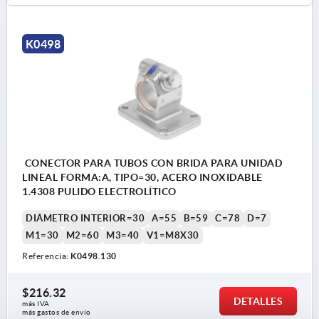
K0498
CONECTOR PARA TUBOS CON BRIDA PARA UNIDAD
LINEAL FORMA:A, TIPO=30, ACERO INOXIDABLE
1.4308 PULIDO ELECTROLÍTICO
DIÁMETRO INTERIOR=30
A=55
B=59
C=78
D=7
M1=30
M2=60
M3=40
V1=M8X30
Referencia:
K0498.130
$216.32
DETALLES
más IVA 
más gastos de envío