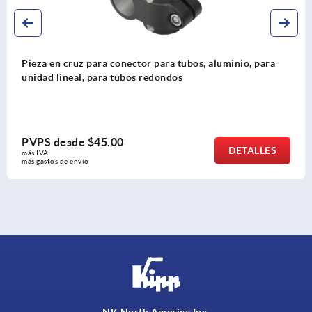
ara tubos, aluminio, para
Unidades lineales con husil
dondos
acero, con rodamientos liso
PVPS desde
$325.95
DETALLES
más IVA 
más gastos de envío