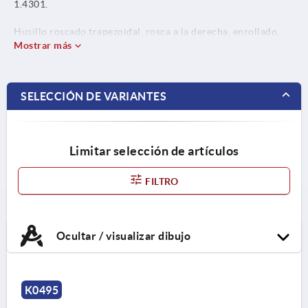
1.4301.
Husillo roscado trapezoidal, rosca a la derecha, enrollado,
acero inoxidable 1.4301.
Mostrar más
SELECCIÓN DE VARIANTES
Limitar selección de artículos
FILTRO
Ocultar / visualizar dibujo
K0495