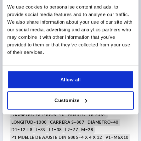
$959.94
DETALLES
We use cookies to personalise content and ads, to
más IVA 
más gastos de envío
provide social media features and to analyse our traffic.
We also share information about your use of our site with
our social media, advertising and analytics partners who
K0495
may combine it with other information that you’ve
provided to them or that they’ve collected from your use
of their services.
Allow all
UNIDAD LINEAL CON RODAMIENTO DE BOLAS B=40,
L=1000, ACERO INOXIDABLE 1.4301, COMP:ACERO
INOXIDABLE
Customize
VERSIÓN 1=CON RODAMIENTO DE BOLAS
DIÁMETRO EXTERIOR=40
HUSILLO=TR 20X4
LONGITUD=1000
CARRERA S=807
DIÁMETRO=40
D1=12 H8
J=39
L1=38
L2=77
M=28
P1 MUELLE DE AJUSTE DIN 6885=4 X 4 X 32
V1=M6X10