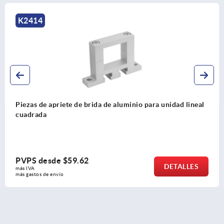
K0499
iete de brida de aluminio para unidad lineal
Conectores p
e
$59.62
PVPS des
DETALLES
más IVA 
ío
más gastos de e