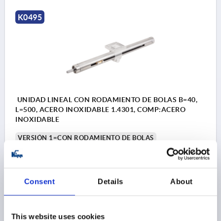
K0495
UNIDAD LINEAL CON RODAMIENTO DE BOLAS B=40,
L=500, ACERO INOXIDABLE 1.4301, COMP:ACERO
INOXIDABLE
VERSIÓN 1=CON RODAMIENTO DE BOLAS
DIÁMETRO EXTERIOR=40
HUSILLO=TR 20X4
LONGITUD=500
CARRERA S=307
DIÁMETRO=40
D1=12 H8
J=39
L1=38
L2=77
M=28
Consent
Details
About
P1 MUELLE DE AJUSTE DIN 6885=4 X 4 X 32
V1=M6X10
Referencia:
K0495.1400101X500
This website uses cookies