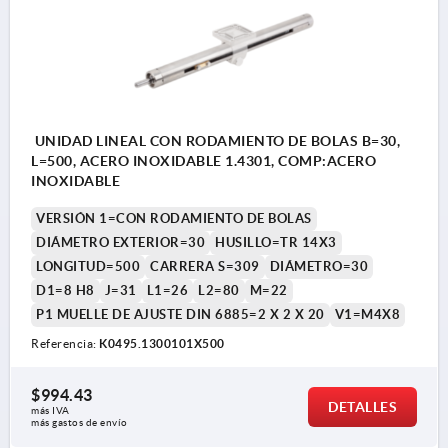
UNIDAD LINEAL CON RODAMIENTO DE BOLAS B=30,
L=500, ACERO INOXIDABLE 1.4301, COMP:ACERO
INOXIDABLE
VERSIÓN 1=CON RODAMIENTO DE BOLAS
DIÁMETRO EXTERIOR=30
HUSILLO=TR 14X3
LONGITUD=500
CARRERA S=309
DIÁMETRO=30
D1=8 H8
J=31
L1=26
L2=80
M=22
P1 MUELLE DE AJUSTE DIN 6885=2 X 2 X 20
V1=M4X8
Referencia:
K0495.1300101X500
$994.43
DETALLES
más IVA 
más gastos de envío