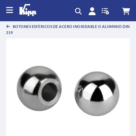
text.skipToContent
text.skipToNavigation
BOTONES ESFÉRICOS DE ACERO INOXIDABLE O ALUMINIO DIN
319