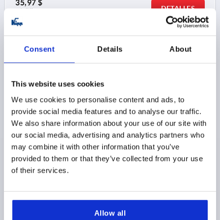
35,97 $
DETALLES
más IVA 
más gastos de envío
K0650 K
Consent
Details
About
This website uses cookies
We use cookies to personalise content and ads, to
provide social media features and to analyse our traffic.
We also share information about your use of our site with
BOTÓN ESFÉRICO DIN319 D1=50, FORMA:K CON
our social media, advertising and analytics partners who
AGUJERO DE REFERENCIA D=20, ACERO INOXIDABLE
may combine it with other information that you’ve
1.4301 PULIDO
provided to them or that they’ve collected from your use
PERFORACIÓN=20
of their services.
MATERIAL DEL CUERPO DE BASE=ACERO INOXIDABLE
DIÁMETRO EXTERIOR=50
PROFUNDIDAD DE PERFORACIÓN=32
FORMA=K
Allow all
MODELO DE FORMA=CON AGUJERO DE REFERENCIA