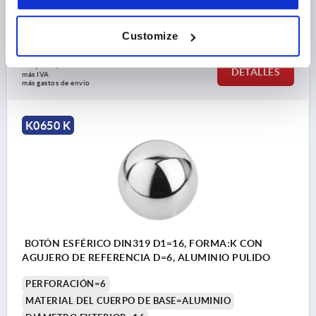
LLAVE DEL ACERO=1.4301
D6=28
ALTURA=46
Referencia:
K0650.350123
Customize
56,30 $
DETALLES
más IVA 
más gastos de envío
K0650 K
BOTÓN ESFÉRICO DIN319 D1=16, FORMA:K CON
AGUJERO DE REFERENCIA D=6, ALUMINIO PULIDO
PERFORACIÓN=6
MATERIAL DEL CUERPO DE BASE=ALUMINIO