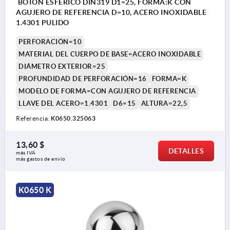
BOTÓN ESFÉRICO DIN319 D1=25, FORMA:K CON
AGUJERO DE REFERENCIA D=10, ACERO INOXIDABLE
1.4301 PULIDO
PERFORACIÓN=10
MATERIAL DEL CUERPO DE BASE=ACERO INOXIDABLE
DIÁMETRO EXTERIOR=25
PROFUNDIDAD DE PERFORACIÓN=16
FORMA=K
MODELO DE FORMA=CON AGUJERO DE REFERENCIA
LLAVE DEL ACERO=1.4301
D6=15
ALTURA=22,5
Referencia:
K0650.325063
13,60 $
DETALLES
más IVA 
más gastos de envío
K0650 K