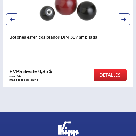
Bolas de empuñadura de biopolímero
PVPS desde
6,44 $
DETALLES
más IVA 
más gastos de envío