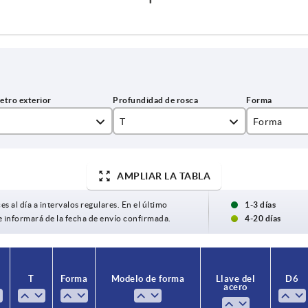
T
Forma
C
AMPLIAR LA TABLA
K
7,2
es al día a intervalos regulares. En el último
1-3 días
9,1
e informará de la fecha de envío confirmada.
4-20 días
10
11
T
Forma
Modelo de forma
Llave del
D6
acero
12