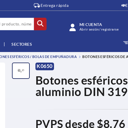
Entrega rápida
E
MI CUENTA
Abrir sesión/ registrarse
SECTORES
NES ESFÉRICOS / BOLAS DE EMPUÑADURA
BOTONES ESFÉRICOS DE 
K0650
Botones esféricos
aluminio DIN 319
PVPS desde
$8.76