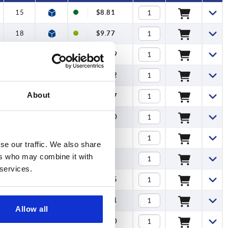
15
$8.81
18
$9.77
22,5
$14.29
29
$21.32
About
37
$37.77
46
$59.10
15
$8.76
se our traffic. We also share
ers who may combine it with
18
$8.56
 services.
22,5
$10.35
29
$16.61
Allow all
37
$24.20