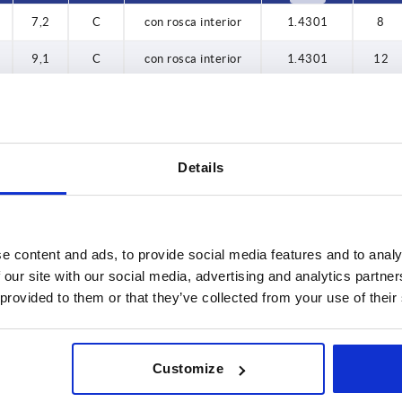
7,2
C
con rosca interior
1.4301
8
14,5
16
9,1
C
con rosca interior
1.4301
12
18
11
C
con rosca interior
1.4301
15
20
14,5
C
con rosca interior
1.4301
18
21
Details
18
C
con rosca interior
1.4301
22
25
21
C
con rosca interior
1.4301
28
32
7,2
C
con rosca interior
—
8
e content and ads, to provide social media features and to analy
 our site with our social media, advertising and analytics partn
9,1
C
con rosca interior
—
12
 provided to them or that they’ve collected from your use of their
11
C
con rosca interior
—
15
14,5
C
con rosca interior
—
18
Customize
18
C
con rosca interior
—
22