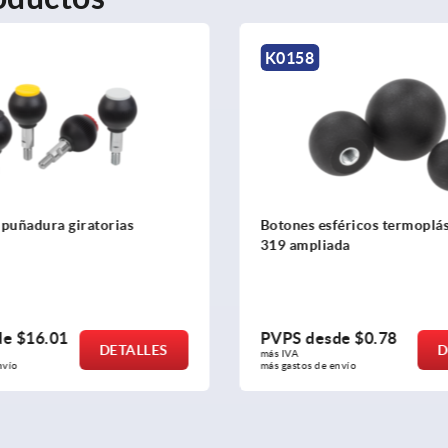
K0253
éricos termoplásticos DIN
Bolas de empuñadura
da
de
$0.78
PVPS desde
$5.85
DETALLES
D
más IVA 
nvío
más gastos de envío