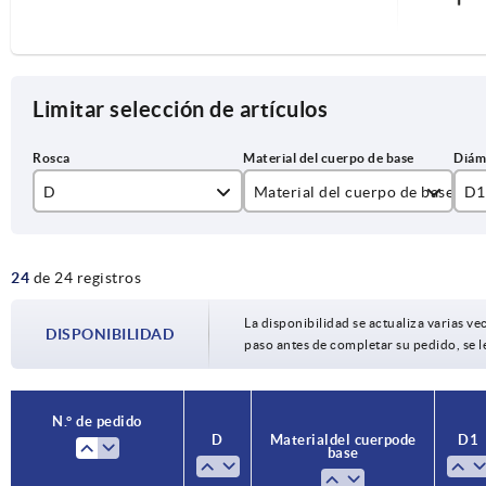
Limitar selección de artículos
D
Material del cuerpo de base
D1
acero inoxidable
16
24
de 24 registros
aluminio
20
6
25
La disponibilidad se actualiza varias vec
DISPONIBILIDAD
8
paso antes de completar su pedido, se l
32
10
40
N.° de pedido
12
D
Material del cuerpo de
D1
50
base
16