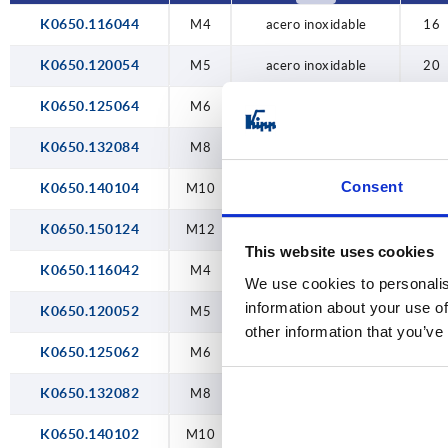
K0650.116044
M4
acero inoxidable
16
20
K0650.120054
M4
M5
acero inoxidable
20
M5
K0650.125064
M6
acero inoxidable
25
M6
K0650.132084
M8
acero inoxidable
32
M8
Consent
K0650.140104
M10
acero inoxidable
40
M10
K0650.150124
M12
acero inoxidable
50
This website uses cookies
M12
K0650.116042
M4
aluminio
16
We use cookies to personalis
information about your use of
K0650.120052
M5
aluminio
20
other information that you’ve
K0650.125062
M6
aluminio
25
K0650.132082
M8
aluminio
32
K0650.140102
M10
aluminio
40