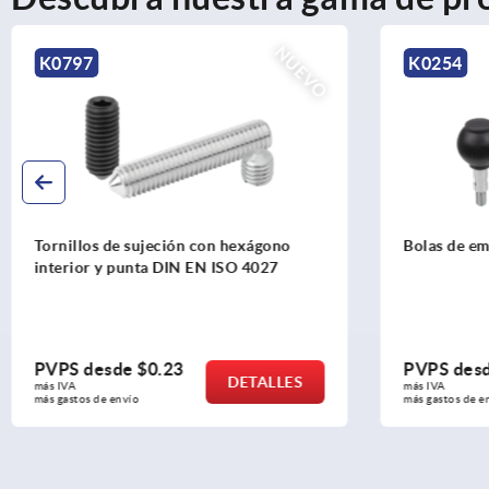
K0254
K0158
Bolas de empuñadura giratorias
Botones esf
319 amplia
PVPS desde
$16.01
PVPS des
DETALLES
más IVA 
más IVA 
más gastos de envío
más gastos de e