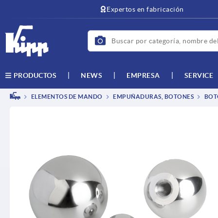
text.skipToContent
text.skipToNavigation
Expertos en fabricación
NEWS
EMPRESA
SERVICE
PRODUCTOS
ELEMENTOS DE MANDO
EMPUÑADURAS, BOTONES
BOTO