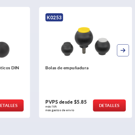
K0159
Botones esféricos planos DIN 319
ampliada
PVPS desde
$0.85
ETALLES
DETALLES
más IVA 
más gastos de envío