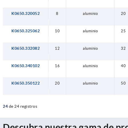
K0650.320052
8
aluminio
20
K0650.325062
10
aluminio
25
K0650.332082
12
aluminio
32
K0650.340102
16
aluminio
40
K0650.350122
20
aluminio
50
24
de 24 registros
Descubra nuestra gama de pr