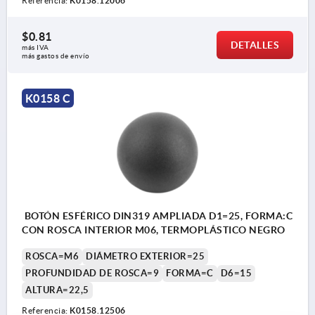
Referencia:
K0158.12006
$0.81
DETALLES
más IVA 
más gastos de envío
K0158 C
BOTÓN ESFÉRICO DIN319 AMPLIADA D1=25, FORMA:C
CON ROSCA INTERIOR M06, TERMOPLÁSTICO NEGRO
ROSCA=M6
DIÁMETRO EXTERIOR=25
PROFUNDIDAD DE ROSCA=9
FORMA=C
D6=15
ALTURA=22,5
Referencia:
K0158.12506