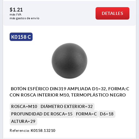
$1.21
DETALLES
más IVA 
más gastos de envío
K0158 C
BOTÓN ESFÉRICO DIN319 AMPLIADA D1=32, FORMA:C
CON ROSCA INTERIOR M10, TERMOPLÁSTICO NEGRO
ROSCA=M10
DIÁMETRO EXTERIOR=32
PROFUNDIDAD DE ROSCA=15
FORMA=C
D6=18
ALTURA=29
Referencia:
K0158.13210