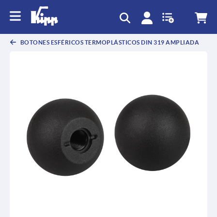
text.skipToContent
text.skipToNavigation
BOTONES ESFÉRICOS TERMOPLÁSTICOS DIN 319 AMPLIADA