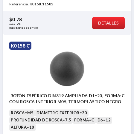
Referencia:
K0158.11605
$0.78
DETALLES
más IVA 
más gastos de envío
K0158 C
BOTÓN ESFÉRICO DIN319 AMPLIADA D1=20, FORMA:C
CON ROSCA INTERIOR M05, TERMOPLÁSTICO NEGRO
ROSCA=M5
DIÁMETRO EXTERIOR=20
PROFUNDIDAD DE ROSCA=7,5
FORMA=C
D6=12
ALTURA=18