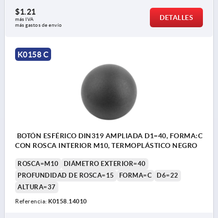
$1.21
DETALLES
más IVA 
más gastos de envío
K0158 C
BOTÓN ESFÉRICO DIN319 AMPLIADA D1=40, FORMA:C
CON ROSCA INTERIOR M10, TERMOPLÁSTICO NEGRO
ROSCA=M10
DIÁMETRO EXTERIOR=40
PROFUNDIDAD DE ROSCA=15
FORMA=C
D6=22
ALTURA=37
Referencia:
K0158.14010