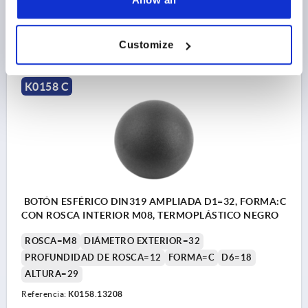
$0.97
DETALLES
más IVA 
Customize
más gastos de envío
K0158 C
BOTÓN ESFÉRICO DIN319 AMPLIADA D1=32, FORMA:C
CON ROSCA INTERIOR M08, TERMOPLÁSTICO NEGRO
ROSCA=M8
DIÁMETRO EXTERIOR=32
PROFUNDIDAD DE ROSCA=12
FORMA=C
D6=18
ALTURA=29
Referencia:
K0158.13208