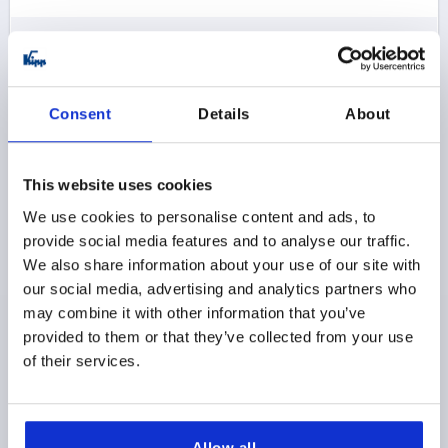
$0.97
DETALLES
más IVA 
más gastos de envío
Consent
Details
About
K0158 C
This website uses cookies
We use cookies to personalise content and ads, to
provide social media features and to analyse our traffic.
We also share information about your use of our site with
our social media, advertising and analytics partners who
BOTÓN ESFÉRICO DIN319 AMPLIADA D1=25, FORMA:C
may combine it with other information that you’ve
CON ROSCA INTERIOR M08, TERMOPLÁSTICO NEGRO
provided to them or that they’ve collected from your use
ROSCA=M8
DIÁMETRO EXTERIOR=25
of their services.
PROFUNDIDAD DE ROSCA=12
FORMA=C
D6=15
ALTURA=22,5
Referencia:
K0158.12508
Allow all