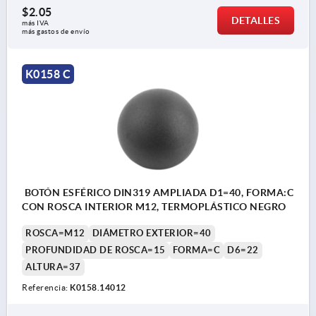
$2.05
DETALLES
más IVA 
más gastos de envío
K0158 C
BOTÓN ESFÉRICO DIN319 AMPLIADA D1=40, FORMA:C
CON ROSCA INTERIOR M12, TERMOPLÁSTICO NEGRO
ROSCA=M12
DIÁMETRO EXTERIOR=40
PROFUNDIDAD DE ROSCA=15
FORMA=C
D6=22
ALTURA=37
Referencia:
K0158.14012