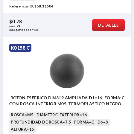
Referencia:
K0158.11604
$0.78
DETALLES
más IVA 
más gastos de envío
K0158 C
BOTÓN ESFÉRICO DIN319 AMPLIADA D1=16, FORMA:C
CON ROSCA INTERIOR M05, TERMOPLÁSTICO NEGRO
ROSCA=M5
DIÁMETRO EXTERIOR=16
PROFUNDIDAD DE ROSCA=7,5
FORMA=C
D6=8
ALTURA=15