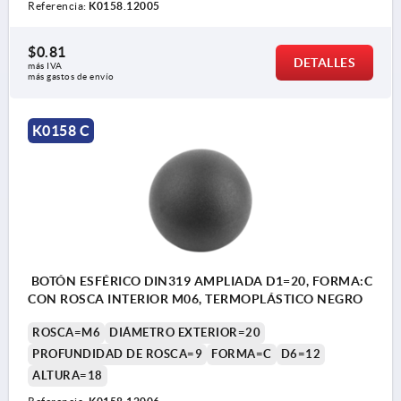
Referencia:
K0158.12005
$0.81
DETALLES
más IVA 
más gastos de envío
K0158 C
BOTÓN ESFÉRICO DIN319 AMPLIADA D1=20, FORMA:C
CON ROSCA INTERIOR M06, TERMOPLÁSTICO NEGRO
ROSCA=M6
DIÁMETRO EXTERIOR=20
PROFUNDIDAD DE ROSCA=9
FORMA=C
D6=12
ALTURA=18