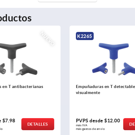
oductos
NUEVO
K2266
s en T detectables
Empuñaduras en T antiestát
e
de
$12.00
PVPS desde
$7.12
DETALLES
D
más IVA 
nvío
más gastos de envío