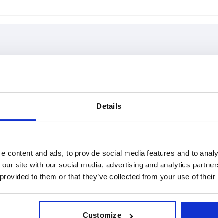
Forma
A máx.
AM
20
Details
AMPLIAR LA TABLA
DE
25
26,8
es al día a intervalos regulares. En el último
1-3 días
e informará de la fecha de envío confirmada.
4-20 días
e content and ads, to provide social media features and to analy
30,3
 our site with our social media, advertising and analytics partn
31,5
 provided to them or that they’ve collected from your use of their
e
L
Forma
A máx.
D2 máx.
K
37
49,5
Customize