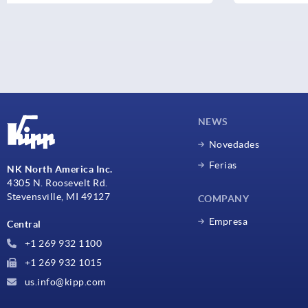
NEWS
Novedades
Ferias
NK North America Inc.
4305 N. Roosevelt Rd.
Stevensville, MI 49127
COMPANY
Empresa
Central
+1 269 932 1100
+1 269 932 1015
us.info@kipp.com