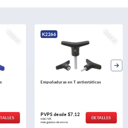
NUEVO
K0274
icas
Empuñaduras de mariposa "Miniwing"
de plástico detectables visualmente
PVPS desde
$11.26
ETALLES
DETALLES
más IVA 
más gastos de envío