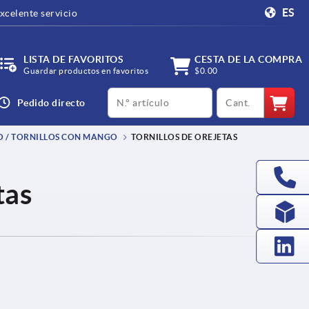
ES
xcelente servicio
LISTA DE FAVORITOS
CESTA DE LA COMPRA
Guardar productos en favoritos
$0.00
productCode
qty
Pedido directo
O / TORNILLOS CON MANGO
TORNILLOS DE OREJETAS
tas