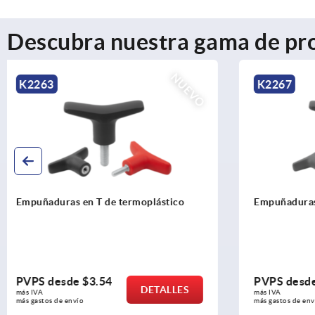
Descubra nuestra gama de pr
NUEVO
K2267
K2265
Empuñaduras en T antibacterianas
Empuñadura
visualment
PVPS desde
$7.98
PVPS des
DETALLES
más IVA 
más IVA 
más gastos de envío
más gastos de e