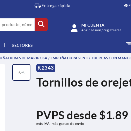
Entrega rápida
E
MI CUENTA
Abrir sesión/ registrarse
SECTORES
ÑADURAS DE MARIPOSA / EMPUÑADURAS EN T / TUERCAS CON MANG
K2343
Tornillos de oreje
PVPS desde
$1.89
más IVA 
más gastos de envío