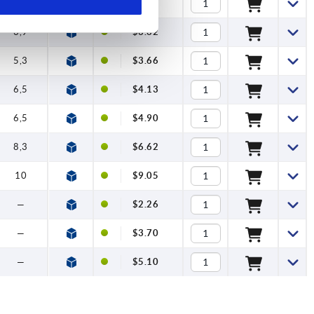
3,9
$3.43
3,9
$3.62
5,3
$3.66
6,5
$4.13
6,5
$4.90
8,3
$6.62
10
$9.05
—
$2.26
—
$3.70
—
$5.10