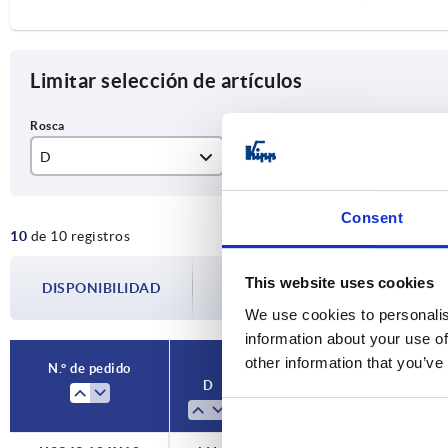
Limitar selección de artículos
D
Material del cuerpo de base
L
M4
acero
10
Consent
10
de 10 registros
M5
acero inoxidable A2
12
M6
16
La disponibilidad se actualiza varias vec
This website uses cookies
DISPONIBILIDAD
paso antes de completar su pedido, se l
We use cookies to personalis
M8
20
information about your use of
M10
30
other information that you’ve
N.° de pedido
D
Material del cuerpo de bas
40
50