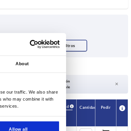
About
Plazo de entrega a petición
Actualmente no disponible
se our traffic. We also share
ers who may combine it with
 services.
Disponibilidad
CAD
Cantidad
Pedir
K1
Precio
Allow all