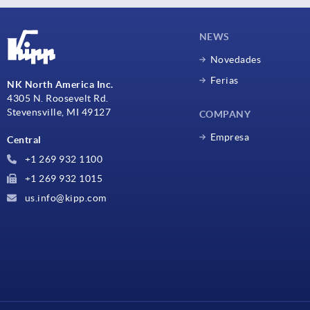
NEWS
Novedades
Ferias
NK North America Inc.
4305 N. Roosevelt Rd.
Stevensville, MI 49127
COMPANY
Empresa
Central
+1 269 932 1100
+1 269 932 1015
us.info@kipp.com