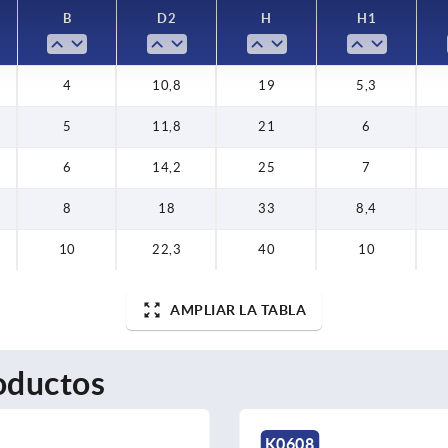
B
D2
H
H1
4
10,8
19
5,3
5
11,8
21
6
6
14,2
25
7
8
18
33
8,4
10
22,3
40
10
AMPLIAR LA TABLA
oductos
K0608