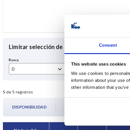
Consent
Limitar selección de artículos
This website uses cookies
D
T
A
We use cookies to personalis
information about your use of
M4
6
20
other information that you’ve
5
de 5 registros
M5
7
21
M6
9
25
La disponibilidad se actualiza varias vec
DISPONIBILIDAD
paso antes de completar su pedido, se l
M8
11
33
M10
40