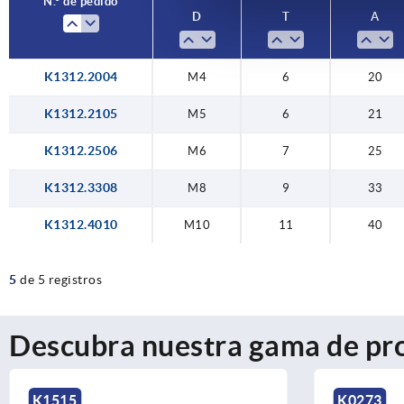
N.° de pedido
D
T
A
K1312.2004
M4
6
20
K1312.2105
M5
6
21
K1312.2506
M6
7
25
K1312.3308
M8
9
33
K1312.4010
M10
11
40
5
de 5 registros
Descubra nuestra gama de pr
K1515
K0273