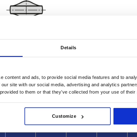
Details
B
D2
e content and ads, to provide social media features and to analy
 our site with our social media, advertising and analytics partn
4
10,8
 provided to them or that they’ve collected from your use of their
AMPLIAR LA TABLA
5
11,8
6
14,2
es al día a intervalos regulares. En el último
1-3 días
Customize
e informará de la fecha de envío confirmada.
4-20 días
8
18
10
22,3