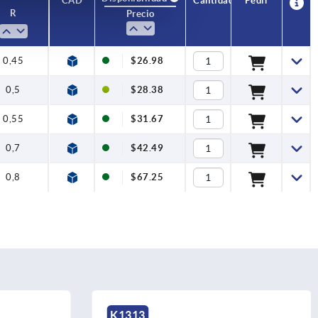
CAD
Cantidad
Pedir
R
Precio
0,45
$26.98
0,5
$28.38
0,55
$31.67
0,7
$42.49
0,8
$67.25
K1313