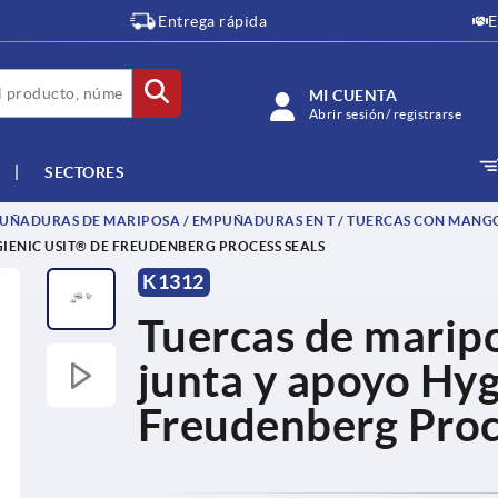
Entrega rápida
E
MI CUENTA
Abrir sesión/ registrarse
SECTORES
ÑADURAS DE MARIPOSA / EMPUÑADURAS EN T / TUERCAS CON MANG
IENIC USIT® DE FREUDENBERG PROCESS SEALS
K1312
Tuercas de maripo
junta y apoyo Hy
Freudenberg Proc