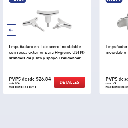
Empuñadura en T de acero inoxidable
Empuñadura
con rosca exterior para Hygienic USIT®
inoxidable
arandela de junta y apoyo Freudenberg
Process Seals
PVPS desde
$26.84
PVPS des
DETALLES
más IVA 
más IVA 
más gastos de envío
más gastos de e