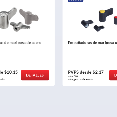
s de mariposa de acero
Empuñaduras de mariposa un
de
$10.15
PVPS desde
$2.17
DETALLES
D
más IVA 
nvío
más gastos de envío