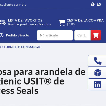
ES
xcelente servicio
LISTA DE FAVORITOS
CESTA DE LA COMPRA
Guardar productos en favoritos
$0.00
productCode
qty
Pedido directo
O / TORNILLOS CON MANGO
sa para arandela de
gienic USIT® de
ess Seals