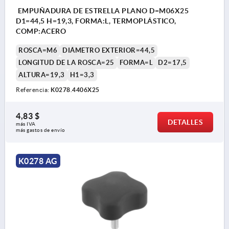
EMPUÑADURA DE ESTRELLA PLANO D=M06X25
D1=44,5 H=19,3, FORMA:L, TERMOPLÁSTICO,
COMP:ACERO
ROSCA=M6
DIÁMETRO EXTERIOR=44,5
LONGITUD DE LA ROSCA=25
FORMA=L
D2=17,5
ALTURA=19,3
H1=3,3
Referencia:
K0278.4406X25
4,83 $
DETALLES
más IVA 
más gastos de envío
K0278 AG