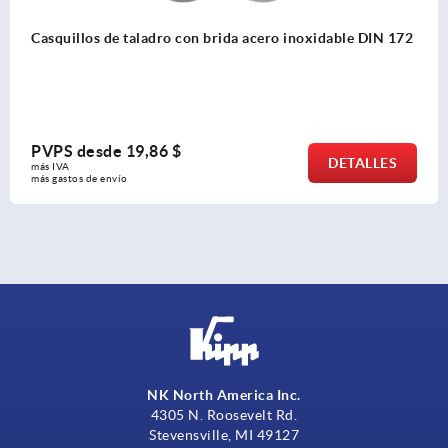
inoxidable DIN 172
Casquillos de taladrar cilíndricos de 
179
PVPS desde
17,57 $
DETALLES
más IVA 
más gastos de envío
NK North America Inc.
4305 N. Roosevelt Rd.
Stevensville, MI 49127