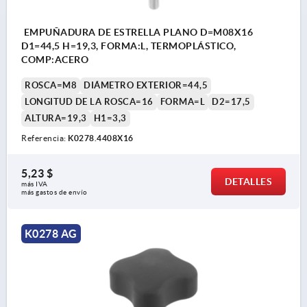
EMPUÑADURA DE ESTRELLA PLANO D=M08X16
D1=44,5 H=19,3, FORMA:L, TERMOPLÁSTICO,
COMP:ACERO
ROSCA=M8
DIÁMETRO EXTERIOR=44,5
LONGITUD DE LA ROSCA=16
FORMA=L
D2=17,5
ALTURA=19,3
H1=3,3
Referencia:
K0278.4408X16
5,23 $
DETALLES
más IVA 
más gastos de envío
K0278 AG