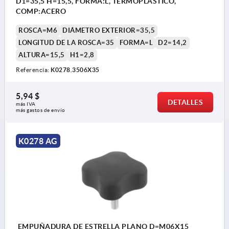
D1=35,5 H=15,5, FORMA:L, TERMOPLÁSTICO,
COMP:ACERO
ROSCA=M6
DIÁMETRO EXTERIOR=35,5
LONGITUD DE LA ROSCA=35
FORMA=L
D2=14,2
ALTURA=15,5
H1=2,8
Referencia:
K0278.3506X35
5,94 $
DETALLES
más IVA 
más gastos de envío
K0278 AG
EMPUÑADURA DE ESTRELLA PLANO D=M06X15