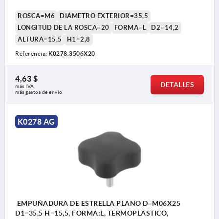
ROSCA=M6
DIÁMETRO EXTERIOR=35,5
LONGITUD DE LA ROSCA=20
FORMA=L
D2=14,2
ALTURA=15,5
H1=2,8
Referencia:
K0278.3506X20
4,63 $
DETALLES
más IVA 
más gastos de envío
K0278 AG
EMPUÑADURA DE ESTRELLA PLANO D=M06X25
D1=35,5 H=15,5, FORMA:L, TERMOPLÁSTICO,