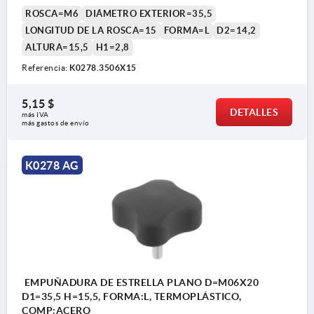
ROSCA=M6
DIÁMETRO EXTERIOR=35,5
LONGITUD DE LA ROSCA=15
FORMA=L
D2=14,2
ALTURA=15,5
H1=2,8
Referencia:
K0278.3506X15
5,15 $
DETALLES
más IVA 
más gastos de envío
K0278 AG
EMPUÑADURA DE ESTRELLA PLANO D=M06X20
D1=35,5 H=15,5, FORMA:L, TERMOPLÁSTICO,
COMP:ACERO