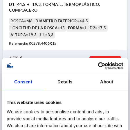
D1=44,5 H=19,3, FORMA:L, TERMOPLÁSTICO,
COMP:ACERO
ROSCA=M6
DIÁMETRO EXTERIOR=44,5
LONGITUD DE LA ROSCA=15
FORMA=L
D2=17,5
ALTURA=19,3
H1=3,3
Referencia:
K0278.4406X15
4,75 $
DETALLES
más IVA 
más gastos de envío
Consent
Details
About
K0278 AG
This website uses cookies
We use cookies to personalise content and ads, to
provide social media features and to analyse our traffic.
We also share information about your use of our site with