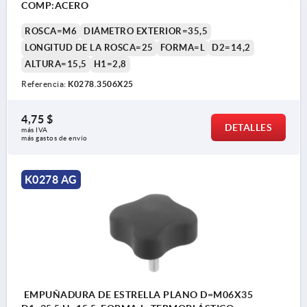
COMP:ACERO
ROSCA=M6
DIÁMETRO EXTERIOR=35,5
LONGITUD DE LA ROSCA=25
FORMA=L
D2=14,2
ALTURA=15,5
H1=2,8
Referencia:
K0278.3506X25
4,75 $
DETALLES
más IVA 
más gastos de envío
K0278 AG
EMPUÑADURA DE ESTRELLA PLANO D=M06X35