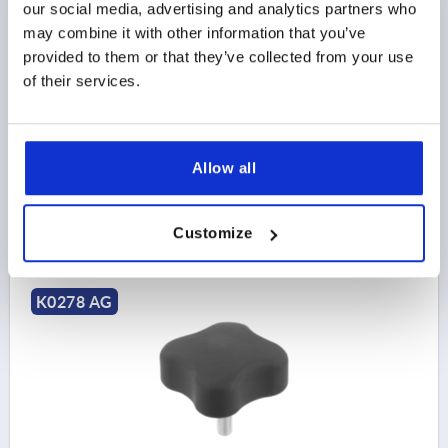
our social media, advertising and analytics partners who
EMPUÑADURA DE ESTRELLA PLANO D=M06X20
D1=44,5 H=19,3, FORMA:L, TERMOPLÁSTICO,
may combine it with other information that you’ve
COMP:ACERO
provided to them or that they’ve collected from your use
of their services.
ROSCA=M6
DIÁMETRO EXTERIOR=44,5
LONGITUD DE LA ROSCA=20
FORMA=L
D2=17,5
ALTURA=19,3
H1=3,3
Referencia:
K0278.4406X20
Allow all
4,83 $
DETALLES
más IVA 
Customize
más gastos de envío
K0278 AG