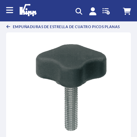
text.skipToContent
text.skipToNavigation
EMPUÑADURAS DE ESTRELLA DE CUATRO PICOS PLANAS