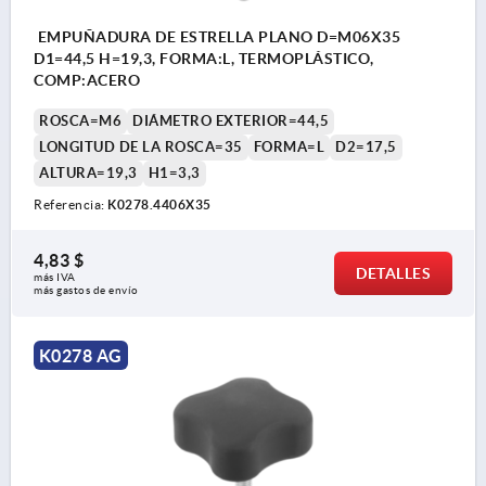
EMPUÑADURA DE ESTRELLA PLANO D=M06X35
D1=44,5 H=19,3, FORMA:L, TERMOPLÁSTICO,
COMP:ACERO
ROSCA=M6
DIÁMETRO EXTERIOR=44,5
LONGITUD DE LA ROSCA=35
FORMA=L
D2=17,5
ALTURA=19,3
H1=3,3
Referencia:
K0278.4406X35
4,83 $
DETALLES
más IVA 
más gastos de envío
K0278 AG