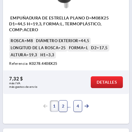
EMPUÑADURA DE ESTRELLA PLANO D=M08X25
D1=44,5 H=19,3, FORMA:L, TERMOPLÁSTICO,
COMP:ACERO
ROSCA=M8
DIÁMETRO EXTERIOR=44,5
LONGITUD DE LA ROSCA=25
FORMA=L
D2=17,5
ALTURA=19,3
H1=3,3
Referencia:
K0278.4408X25
7,32 $
DETALLES
más IVA 
más gastos de envío
1
2
4