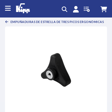
text.skipToContent
text.skipToNavigation
EMPUÑADURAS DE ESTRELLA DE TRES PICOS ERGONÓMICAS