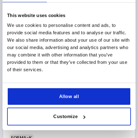
ROSCA=M12
DIÁMETRO EXTERIOR=80
D2=26
ALTURA=37
H1=10
PROFUNDIDAD DE ROSCA=17
This website uses cookies
Referencia:
K0785.8012
We use cookies to personalise content and ads, to
provide social media features and to analyse our traffic.
9,44 $
DETALLES
We also share information about your use of our site with
más IVA 
más gastos de envío
our social media, advertising and analytics partners who
may combine it with other information that you’ve
provided to them or that they’ve collected from your use
K0785 IG
of their services.
Allow all
EMP.ESTRELLA TRES PICOS ERGONÓMICO D=M08
Customize
D1=80 H=37, FORMA:K PLÁSTICO, GRIS ANTRACITA
RAL7021, COMP:ACERO INOXIDABLE
FORMA=K