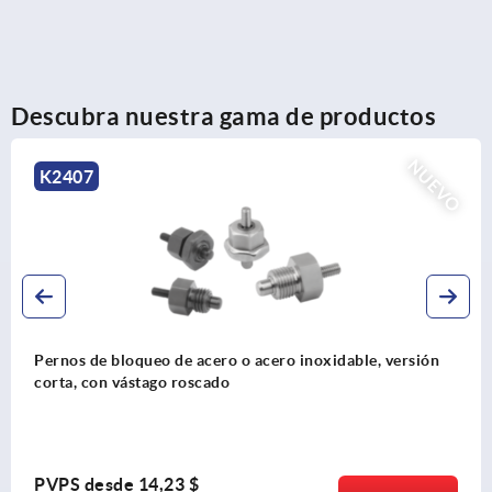
Descubra nuestra gama de productos
NUEVO
2407
rnos de bloqueo de acero o acero inoxidable, versión
rta, con vástago roscado
VPS desde
14,23 $