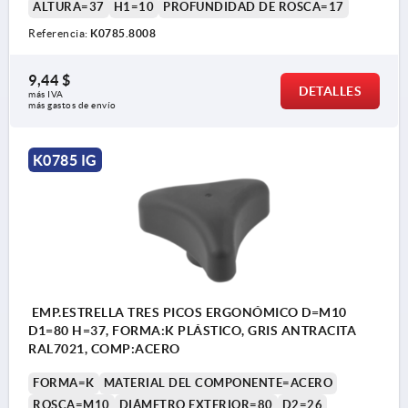
ALTURA=37
H1=10
PROFUNDIDAD DE ROSCA=17
Referencia:
K0785.8008
9,44 $
DETALLES
más IVA 
más gastos de envío
K0785 IG
EMP.ESTRELLA TRES PICOS ERGONÓMICO D=M10
D1=80 H=37, FORMA:K PLÁSTICO, GRIS ANTRACITA
RAL7021, COMP:ACERO
FORMA=K
MATERIAL DEL COMPONENTE=ACERO
ROSCA=M10
DIÁMETRO EXTERIOR=80
D2=26