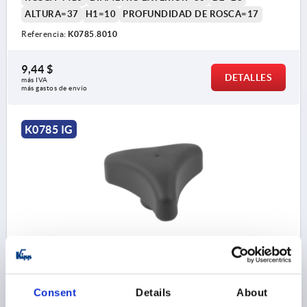
ALTURA=37
H1=10
PROFUNDIDAD DE ROSCA=17
Referencia:
K0785.8010
9,44 $
DETALLES
más IVA 
más gastos de envío
K0785 IG
EMP.ESTRELLA TRES PICOS ERGONÓMICO D=M12
D1=80 H=37, FORMA:K PLÁSTICO, GRIS ANTRACITA
RAL7021, COMP:ACERO
Consent
Details
About
FORMA=K
MATERIAL DEL COMPONENTE=ACERO