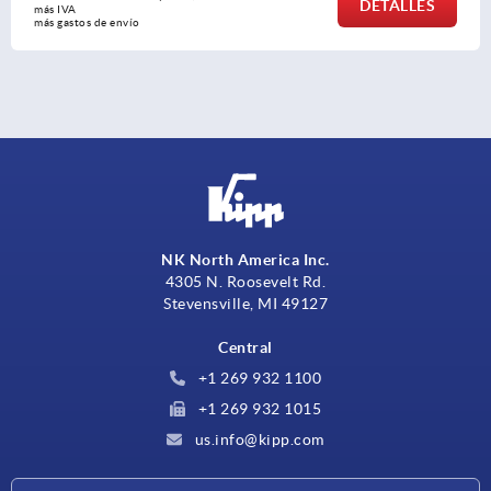
DETALLES
 IVA 
 gastos de envío
NK North America Inc.
4305 N. Roosevelt Rd.
Stevensville, MI 49127
Central
+1 269 932 1100
+1 269 932 1015
us.info@kipp.com