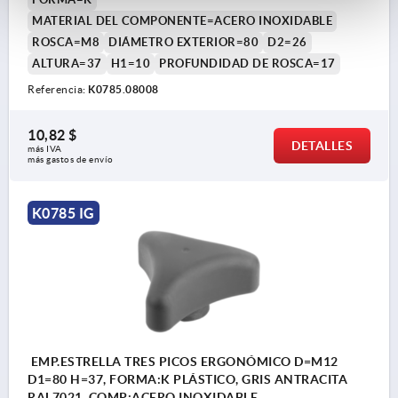
MATERIAL DEL COMPONENTE=ACERO INOXIDABLE
ROSCA=M8
DIÁMETRO EXTERIOR=80
D2=26
ALTURA=37
H1=10
PROFUNDIDAD DE ROSCA=17
Referencia:
K0785.08008
10,82 $
DETALLES
más IVA 
más gastos de envío
K0785 IG
EMP.ESTRELLA TRES PICOS ERGONÓMICO D=M12
D1=80 H=37, FORMA:K PLÁSTICO, GRIS ANTRACITA
RAL7021, COMP:ACERO INOXIDABLE