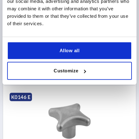
our social media, advertising and analytics partners who
D1=32H=21, FORMA:E, ACERO INOXIDABLE TRATADO
may combine it with other information that you’ve
CON CHORRO
provided to them or that they’ve collected from your use
ROSCA=M6
DIÁMETRO EXTERIOR=32
of their services.
PROFUNDIDAD DE PERFORACIÓN=12
FORMA=E
SUPERFICIE CUERPO DE BASE=TRATADO CON CHORRO
D2=12
ALTURA=21
H3=10
T1=15
Allow all
Referencia:
K0146.5032063
15,08 $
Customize
DETALLES
más IVA 
más gastos de envío
K0146 E