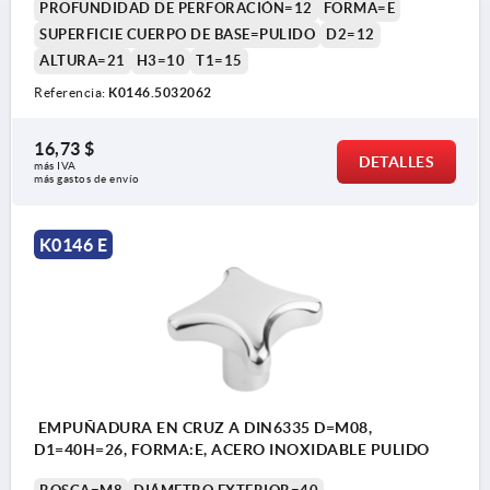
PROFUNDIDAD DE PERFORACIÓN=12
FORMA=E
SUPERFICIE CUERPO DE BASE=PULIDO
D2=12
ALTURA=21
H3=10
T1=15
Referencia:
K0146.5032062
16,73 $
DETALLES
más IVA 
más gastos de envío
K0146 E
EMPUÑADURA EN CRUZ A DIN6335 D=M08,
D1=40H=26, FORMA:E, ACERO INOXIDABLE PULIDO