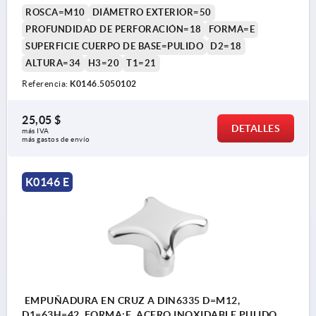
ROSCA=M10
DIÁMETRO EXTERIOR=50
PROFUNDIDAD DE PERFORACIÓN=18
FORMA=E
SUPERFICIE CUERPO DE BASE=PULIDO
D2=18
ALTURA=34
H3=20
T1=21
Referencia:
K0146.5050102
25,05 $
DETALLES
más IVA 
más gastos de envío
K0146 E
EMPUÑADURA EN CRUZ A DIN6335 D=M12,
D1=63H=42, FORMA:E, ACERO INOXIDABLE PULIDO