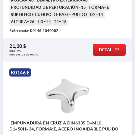
ROSCA=M8
DIÁMETRO EXTERIOR=40
PROFUNDIDAD DE PERFORACIÓN=15
FORMA=E
SUPERFICIE CUERPO DE BASE=PULIDO
D2=14
ALTURA=26
H3=14
T1=18
Referencia:
K0146.5040082
21,20 $
DETALLES
más IVA 
más gastos de envío
K0146 E
EMPUÑADURA EN CRUZ A DIN6335 D=M10,
D1=50H=34, FORMA:E, ACERO INOXIDABLE PULIDO