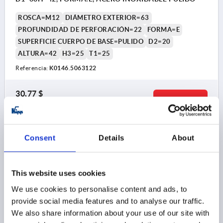
ROSCA=M12
DIÁMETRO EXTERIOR=63
PROFUNDIDAD DE PERFORACIÓN=22
FORMA=E
SUPERFICIE CUERPO DE BASE=PULIDO
D2=20
ALTURA=42
H3=25
T1=25
Referencia:
K0146.5063122
30,77 $
DETALLES
más IVA 
más gastos de envío
K0146 E
Consent
Details
About
This website uses cookies
We use cookies to personalise content and ads, to
provide social media features and to analyse our traffic.
We also share information about your use of our site with
EMPUÑADURA EN CRUZ A DIN6335 D=M06,