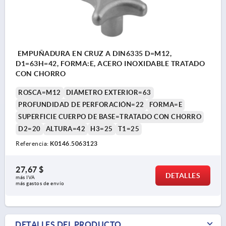
EMPUÑADURA EN CRUZ A DIN6335 D=M12,
D1=63H=42, FORMA:E, ACERO INOXIDABLE TRATADO
CON CHORRO
ROSCA=M12
DIÁMETRO EXTERIOR=63
PROFUNDIDAD DE PERFORACIÓN=22
FORMA=E
SUPERFICIE CUERPO DE BASE=TRATADO CON CHORRO
D2=20
ALTURA=42
H3=25
T1=25
Referencia:
K0146.5063123
27,67 $
DETALLES
más IVA 
más gastos de envío
DETALLES DEL PRODUCTO