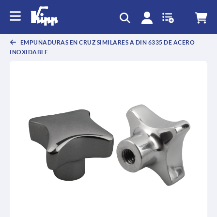
text.skipToContent
text.skipToNavigation
EMPUÑADURAS EN CRUZ SIMILARES A DIN 6335 DE ACERO
INOXIDABLE