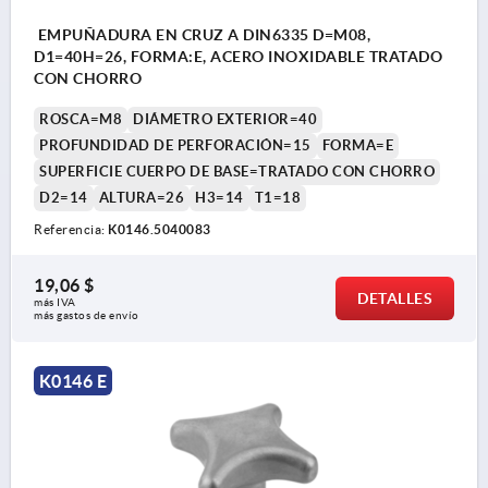
EMPUÑADURA EN CRUZ A DIN6335 D=M08,
D1=40H=26, FORMA:E, ACERO INOXIDABLE TRATADO
CON CHORRO
ROSCA=M8
DIÁMETRO EXTERIOR=40
PROFUNDIDAD DE PERFORACIÓN=15
FORMA=E
SUPERFICIE CUERPO DE BASE=TRATADO CON CHORRO
D2=14
ALTURA=26
H3=14
T1=18
Referencia:
K0146.5040083
19,06 $
DETALLES
más IVA 
más gastos de envío
K0146 E