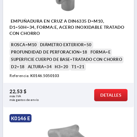
EMPUÑADURA EN CRUZ A DIN6335 D=M10,
D1=50H=34, FORMA:E, ACERO INOXIDABLE TRATADO
CON CHORRO
ROSCA=M10
DIÁMETRO EXTERIOR=50
PROFUNDIDAD DE PERFORACIÓN=18
FORMA=E
SUPERFICIE CUERPO DE BASE=TRATADO CON CHORRO
D2=18
ALTURA=34
H3=20
T1=21
Referencia:
K0146.5050103
22,53 $
DETALLES
más IVA 
más gastos de envío
K0146 E