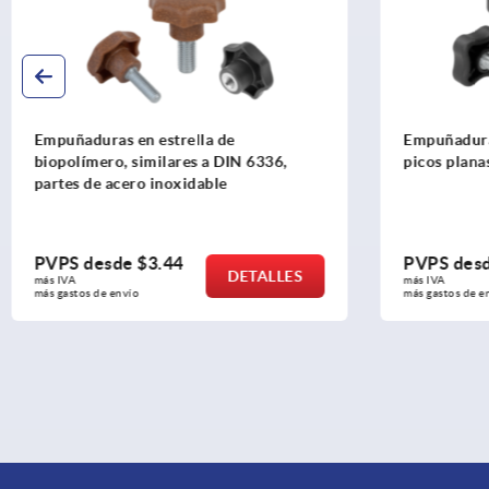
Empuñaduras en estrella de
Empuñaduras
biopolímero, similares a DIN 6336,
picos plana
partes de acero inoxidable
PVPS desde
$3.44
PVPS des
DETALLES
más IVA 
más IVA 
más gastos de envío
más gastos de e