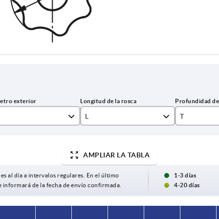
L
T
15
10
AMPLIAR LA TABLA
20
14
25
18
es al día a intervalos regulares. En el último
1-3 días
e informará de la fecha de envío confirmada.
4-20 días