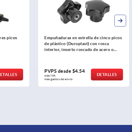
res picos
Empuñaduras en estrella de cinco picos
de plástico (Duroplast) con rosca
interior, inserto roscado de acero o
acero inoxidable
PVPS desde
$4.54
ETALLES
DETALLES
más IVA 
más gastos de envío