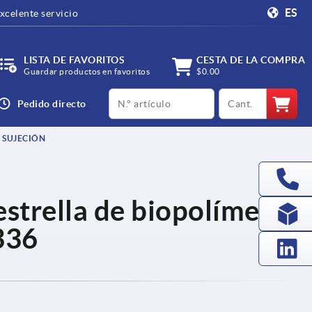
ES
xcelente servicio
LISTA DE FAVORITOS
CESTA DE LA COMPRA
Guardar productos en favoritos
$0.00
productCode
qty
Pedido directo
 SUJECIÓN
strella de biopolímero
336