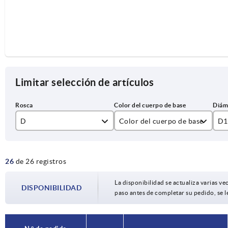
Limitar selección de artículos
D
Color del cuerpo de base
D1
M5
gris antracita RAL 7021
32
26
de 26 registros
M6
haya natural
40
M8
50
La disponibilidad se actualiza varias vec
DISPONIBILIDAD
paso antes de completar su pedido, se l
M10
M12