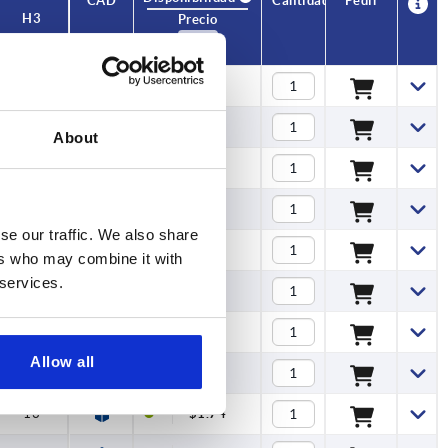
CAD
Cantidad
Pedir
H3
Precio
10
$1.58
10
$1.49
About
10
$1.58
10
$1.49
se our traffic. We also share
13
$1.74
ers who may combine it with
 services.
13
$2.28
17
$2.75
Allow all
13
$2.28
13
$1.74