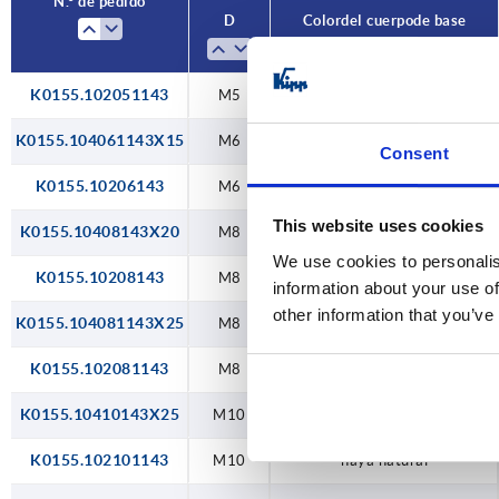
N.° de pedido
D
Color del cuerpo de base
K0155.102051143
M5
haya natural
K0155.104061143X15
M6
haya natural
Consent
K0155.10206143
M6
haya natural
This website uses cookies
K0155.10408143X20
M8
haya natural
We use cookies to personalis
K0155.10208143
M8
haya natural
information about your use of
other information that you’ve
K0155.104081143X25
M8
haya natural
K0155.102081143
M8
haya natural
K0155.10410143X25
M10
haya natural
K0155.102101143
M10
haya natural