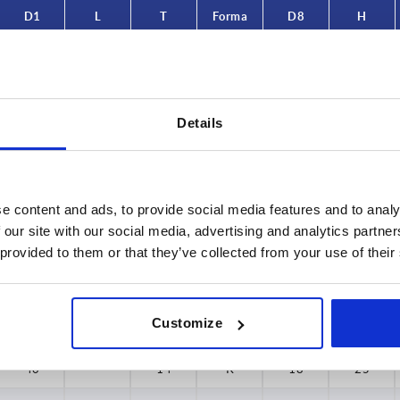
D1
L
T
Forma
D8
H
32
—
10
K
14
20
32
15
—
L
14
20
Details
32
—
10
K
14
20
32
20
—
L
14
20
e content and ads, to provide social media features and to analy
40
—
14
K
18
25
 our site with our social media, advertising and analytics partn
 provided to them or that they’ve collected from your use of their
40
25
—
L
18
25
50
—
14
K
22
32
Customize
40
25
—
L
18
25
40
—
14
K
18
25