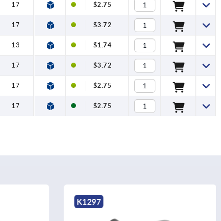
17
$2.75
17
$3.72
13
$1.74
17
$3.72
17
$2.75
17
$2.75
K1297