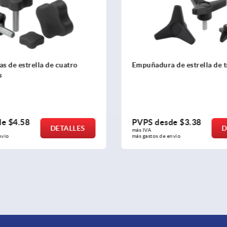
 de estrella de cuatro
Empuñadura de estrella de t
s
de
$4.58
PVPS desde
$3.38
DETALLES
D
más IVA 
nvío
más gastos de envío