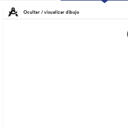
CURRENT
CURRENT
TAB:
TAB:
Ocultar / visualizar dibujo