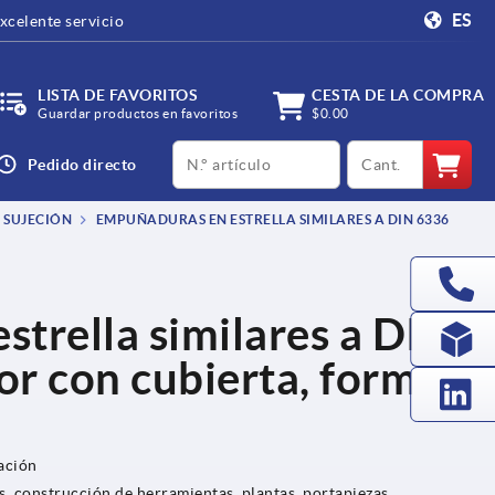
ES
xcelente servicio
LISTA DE FAVORITOS
CESTA DE LA COMPRA
Guardar productos en favoritos
$0.00
productCode
qty
Pedido directo
 SUJECIÓN
EMPUÑADURAS EN ESTRELLA SIMILARES A DIN 6336
trella similares a DIN
ior con cubierta, forma
jación
, construcción de herramientas, plantas, portapiezas