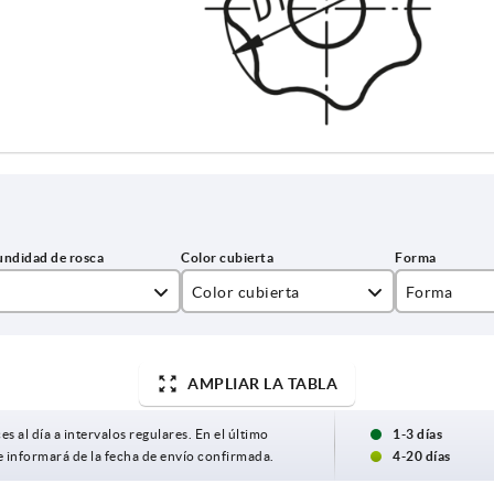
Color cubierta
Forma
amarillo colza RAL 1021
K
gris claro RAL 7035
AMPLIAR LA TABLA
Negro
es al día a intervalos regulares. En el último
1-3 días
e informará de la fecha de envío confirmada.
4-20 días
rojo tráfico RAL 3020