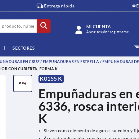
Entrega rápida
E
MI CUENTA
Abrir sesión/ registrarse
SECTORES
ÑADURAS EN CRUZ / EMPUÑADURAS EN ESTRELLA / EMPUÑADURAS DE
RIOR CON CUBIERTA, FORMA K
K0155 K
Empuñaduras en es
6336, rosca inter
K
Sirven como elemento de agarre, sujeción y fi
Áreas de aplicación: construcción de máquinas