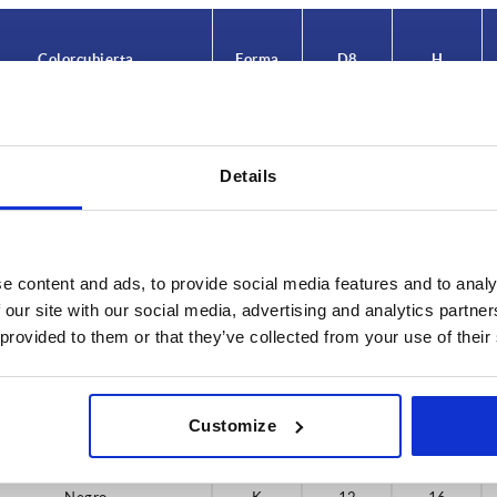
Color cubierta
Forma
D8
H
Negro
K
12
16
Details
gris claro RAL 7035
K
12
16
rojo tráfico RAL 3020
K
12
16
amarillo colza RAL 1021
K
12
16
e content and ads, to provide social media features and to analy
 our site with our social media, advertising and analytics partn
Negro
K
12
16
 provided to them or that they’ve collected from your use of their
gris claro RAL 7035
K
12
16
rojo tráfico RAL 3020
K
12
16
Customize
amarillo colza RAL 1021
K
12
16