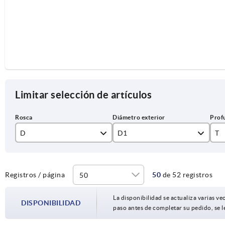
Limitar selección de artículos
D
D1
T
M4
25
10
M5
32
14
Registros / página
50
de 52 registros
M6
40
18
La disponibilidad se actualiza varias vec
DISPONIBILIDAD
paso antes de completar su pedido, se l
M8
50