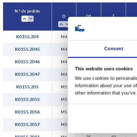
M10
63
N.° de pedido
D
D1
T
M12
M16
K0155.204
M4
25
10
Consent
K0155.2045
M4
25
10
K0155.2046
M4
25
10
This website uses cookies
K0155.2047
M4
25
10
We use cookies to personalis
information about your use of
K0155.205
M5
25
10
other information that you’ve
K0155.2055
M5
25
10
K0155.2056
M5
25
10
K0155.2057
M5
25
10