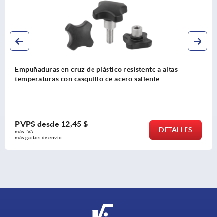
ñaduras en cruz de plástico resistente a altas
Emp
eraturas con casquillo de acero saliente
633
S desde
12,45 $
PV
DETALLES
A 
más 
stos de envío
más 