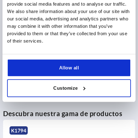
3,21 $
provide social media features and to analyse our traffic.
DETALLES
más IVA 
más gastos de envío
We also share information about your use of our site with
our social media, advertising and analytics partners who
may combine it with other information that you’ve
provided to them or that they’ve collected from your use
DETALLES DEL PRODUCTO
of their services.
CAD
Allow all
DESCARGAS
Customize
Descubra nuestra gama de productos
794
K