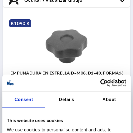
K1090 K
EMPUÑADURA EN ESTRELLA D=M08, D1=40, FORMA:K
CON CASQUILLO ROSCADO, H=24,5, TERMOPLÁSTICO
NEGRO, COMP:LATÓN
ROSCA=M8
DIÁMETRO EXTERIOR=40
Consent
Details
About
PROFUNDIDAD DE ROSCA=14
FORMA=K
D2=17
D6=12
ALTURA=24,5
H3=12
T1=1
Referencia:
K1090.24008
This website uses cookies
We use cookies to personalise content and ads, to