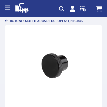
text.skipToContent
text.skipToNavigation
BOTONES MOLETEADOS DE DUROPLAST, NEGROS