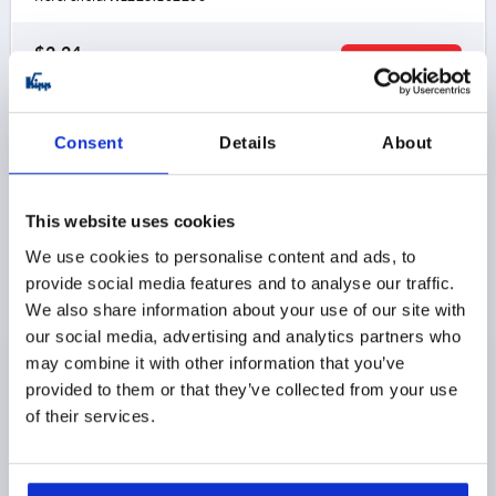
$2.24
DETALLES
más IVA 
más gastos de envío
Consent
Details
About
K1223 C
This website uses cookies
We use cookies to personalise content and ads, to
provide social media features and to analyse our traffic.
We also share information about your use of our site with
our social media, advertising and analytics partners who
BOTÓN MOLETEADO D=M06 D1=26, FORMA:C
DUROPLAST, NEGRO, COMP:PLÁSTICO
may combine it with other information that you’ve
provided to them or that they’ve collected from your use
ROSCA=M6
DIÁMETRO EXTERIOR=26
T=9
FORMA=C
of their services.
MATERIAL DEL COMPONENTE=PLÁSTICO
D2=17
H=20
H1=14
Referencia:
K1223.102606