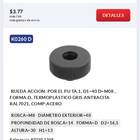
$3.77
DETALLES
más IVA 
más gastos de envío
K0260 D
RUEDA ACCION. POR EL PU TA.1, D1=40 D=M08 ,
FORMA:D, TERMOPLÁSTICO GRIS ANTRACITA
RAL7021, COMP:ACERO
ROSCA=M8
DIÁMETRO EXTERIOR=40
PROFUNDIDAD DE ROSCA=14
FORMA=D
D2=16,5
ALTURA=30
H1=13
Referencia:
K0260.1108