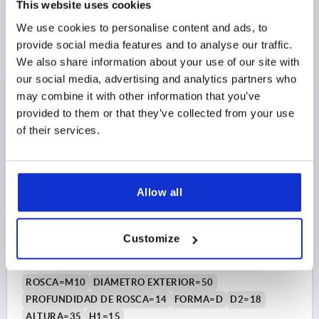
This website uses cookies
Referencia:
K0260.1208
We use cookies to personalise content and ads, to
provide social media features and to analyse our traffic.
$5.03
DETALLES
más IVA 
We also share information about your use of our site with
más gastos de envío
our social media, advertising and analytics partners who
may combine it with other information that you’ve
K0260 D
provided to them or that they’ve collected from your use
of their services.
Allow all
RUEDA ACCION. POR EL PU TA.2, D1=50 D=M10 ,
Customize
FORMA:D, TERMOPLÁSTICO GRIS ANTRACITA
RAL7021, COMP:ACERO
ROSCA=M10
DIÁMETRO EXTERIOR=50
PROFUNDIDAD DE ROSCA=14
FORMA=D
D2=18
ALTURA=35
H1=15