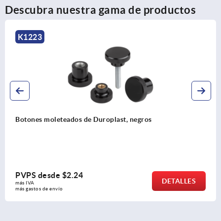
Descubra nuestra gama de productos
K1099
Botones moleteados de aluminio
PVPS desde
$12.54
LLES
DET
más IVA 
más gastos de envío