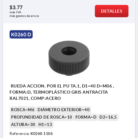
$3.77
DETALLES
más IVA 
más gastos de envío
K0260 D
RUEDA ACCION. POR EL PU TA.1, D1=40 D=M06 ,
FORMA:D, TERMOPLÁSTICO GRIS ANTRACITA
RAL7021, COMP:ACERO
ROSCA=M6
DIÁMETRO EXTERIOR=40
PROFUNDIDAD DE ROSCA=10
FORMA=D
D2=16,5
ALTURA=30
H1=13
Referencia:
K0260.1106