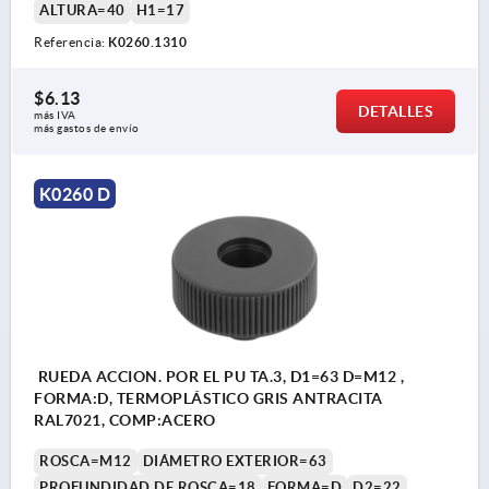
ALTURA=40
H1=17
Referencia:
K0260.1310
$6.13
DETALLES
más IVA 
más gastos de envío
K0260 D
RUEDA ACCION. POR EL PU TA.3, D1=63 D=M12 ,
FORMA:D, TERMOPLÁSTICO GRIS ANTRACITA
RAL7021, COMP:ACERO
ROSCA=M12
DIÁMETRO EXTERIOR=63
PROFUNDIDAD DE ROSCA=18
FORMA=D
D2=22