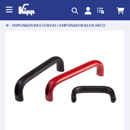
text.skipToContent
text.skipToNavigation
EMPUÑADURAS CURVAS / EMPUÑADURAS EN ARCO