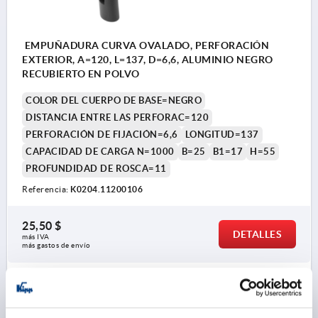
EMPUÑADURA CURVA OVALADO, PERFORACIÓN
EXTERIOR, A=120, L=137, D=6,6, ALUMINIO NEGRO
RECUBIERTO EN POLVO
COLOR DEL CUERPO DE BASE=NEGRO
DISTANCIA ENTRE LAS PERFORAC=120
PERFORACIÓN DE FIJACIÓN=6,6
LONGITUD=137
CAPACIDAD DE CARGA N=1000
B=25
B1=17
H=55
PROFUNDIDAD DE ROSCA=11
Referencia:
K0204.11200106
25,50 $
DETALLES
más IVA 
más gastos de envío
K0204