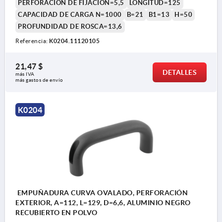
PERFORACIÓN DE FIJACIÓN=5,5
LONGITUD=125
CAPACIDAD DE CARGA N=1000
B=21
B1=13
H=50
PROFUNDIDAD DE ROSCA=13,6
Referencia:
K0204.11120105
21,47 $
DETALLES
más IVA 
más gastos de envío
K0204
EMPUÑADURA CURVA OVALADO, PERFORACIÓN
EXTERIOR, A=112, L=129, D=6,6, ALUMINIO NEGRO
RECUBIERTO EN POLVO