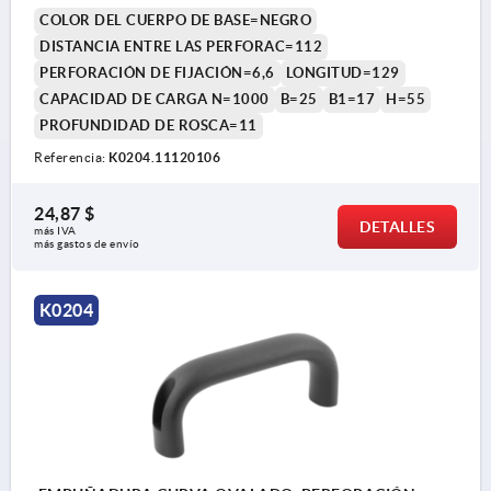
COLOR DEL CUERPO DE BASE=NEGRO
DISTANCIA ENTRE LAS PERFORAC=112
PERFORACIÓN DE FIJACIÓN=6,6
LONGITUD=129
CAPACIDAD DE CARGA N=1000
B=25
B1=17
H=55
PROFUNDIDAD DE ROSCA=11
Referencia:
K0204.11120106
24,87 $
DETALLES
más IVA 
más gastos de envío
K0204