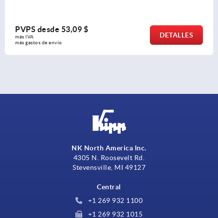
PVPS desde
9,17 $
DETALLES
más IVA 
más gastos de envío
NK North America Inc.
4305 N. Roosevelt Rd.
Stevensville, MI 49127
Central
+1 269 932 1100
+1 269 932 1015