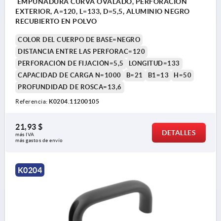
EMPUÑADURA CURVA OVALADO, PERFORACIÓN
EXTERIOR, A=120, L=133, D=5,5, ALUMINIO NEGRO
RECUBIERTO EN POLVO
COLOR DEL CUERPO DE BASE=NEGRO
DISTANCIA ENTRE LAS PERFORAC=120
PERFORACIÓN DE FIJACIÓN=5,5
LONGITUD=133
CAPACIDAD DE CARGA N=1000
B=21
B1=13
H=50
PROFUNDIDAD DE ROSCA=13,6
Referencia:
K0204.11200105
21,93 $
DETALLES
más IVA 
más gastos de envío
K0204