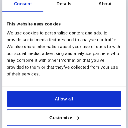
Consent
Details
About
This website uses cookies
We use cookies to personalise content and ads, to
EMPUÑADURA CURVA OVALADO, PERFORACIÓN
provide social media features and to analyse our traffic.
EXTERIOR, A=128, L=141, D=5,5, ALUMINIO NEGRO
We also share information about your use of our site with
RECUBIERTO EN POLVO
our social media, advertising and analytics partners who
COLOR DEL CUERPO DE BASE=NEGRO
may combine it with other information that you’ve
DISTANCIA ENTRE LAS PERFORAC=128
provided to them or that they’ve collected from your use
PERFORACIÓN DE FIJACIÓN=5,5
LONGITUD=141
of their services.
CAPACIDAD DE CARGA N=1000
B=21
B1=13
H=50
PROFUNDIDAD DE ROSCA=13,6
Referencia:
K0204.11280105
Allow all
22,45 $
DETALLES
más IVA 
más gastos de envío
Customize