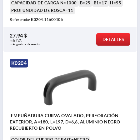
CAPACIDAD DE CARGA N=1000
B=25
B1=17
H=55
PROFUNDIDAD DE ROSCA=11
Referencia:
K0204.11600106
27,94 $
DETALLES
más IVA 
más gastos de envío
K0204
EMPUÑADURA CURVA OVALADO, PERFORACIÓN
EXTERIOR, A=180, L=197, D=6,6, ALUMINIO NEGRO
RECUBIERTO EN POLVO
COLOR DEL CUERPO DE BASE=NEGRO