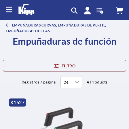
text.skipToContent
text.skipToNavigation
EMPUÑADURAS CURVAS, EMPUÑADURAS DE PERFIL,
EMPUÑADURAS HUECAS
Empuñaduras de función
FILTRO
Registros / página
4 Products
K1527