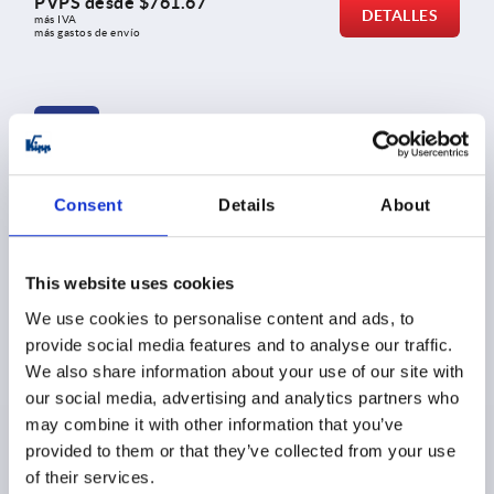
PVPS desde
$761.67
DETALLES
más IVA 
más gastos de envío
K2097
Consent
Details
About
This website uses cookies
Empuñaduras de acero con unidad de bloqueo
We use cookies to personalise content and ads, to
provide social media features and to analyse our traffic.
We also share information about your use of our site with
our social media, advertising and analytics partners who
PVPS desde
$32.40
DETALLES
may combine it with other information that you’ve
más IVA 
más gastos de envío
provided to them or that they’ve collected from your use
of their services.