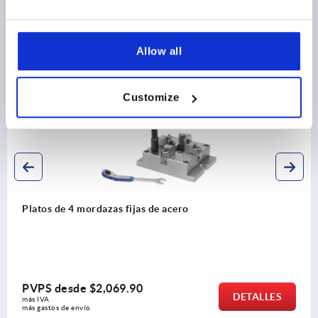
Registros / página
4 Products
Descubra nuestra gama de productos
Allow all
K1837
Customize
Platos de 4 mordazas fijas de acero
PVPS desde
$2,069.90
DETALLES
más IVA 
más gastos de envío