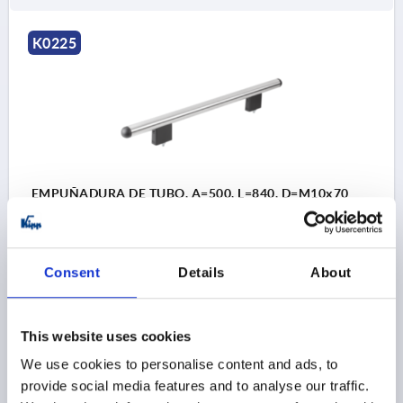
K0225
EMPUÑADURA DE TUBO, A=500, L=840, D=M10x70
ACERO INOXIDABLE, COMP:ALUMINIO
DISTANCIA ENTRE LAS PERFORAC=500
LONGITUD=840
CAPACIDAD DE CARGA N=1000
A1=500
B=40
E=125
Consent
Details
About
H=100
Referencia:
K0225.0800101
This website uses cookies
$516.46
We use cookies to personalise content and ads, to
DETALLES
más IVA 
provide social media features and to analyse our traffic.
más gastos de envío