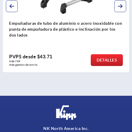
able con
Empuñaduras de tubo de aluminio o acero inox
r los
punta de empuñadura de plástico
PVPS desde
$30.54
ALLES
DE
más IVA 
más gastos de envío
NK North America Inc.