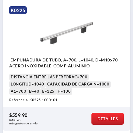
K0225
EMPUÑADURA DE TUBO, A=700, L=1040, D=M10x70
ACERO INOXIDABLE, COMP:ALUMINIO
DISTANCIA ENTRE LAS PERFORAC=700
LONGITUD=1040
CAPACIDAD DE CARGA N=1000
A1=700
B=40
E=125
H=100
Referencia:
K0225.1000101
$559.90
DETALLES
más IVA 
más gastos de envío