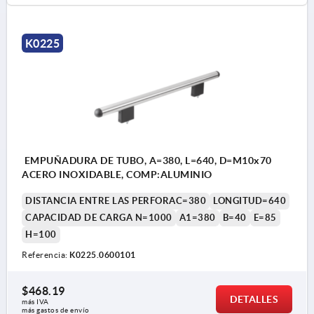
K0225
EMPUÑADURA DE TUBO, A=380, L=640, D=M10x70
ACERO INOXIDABLE, COMP:ALUMINIO
DISTANCIA ENTRE LAS PERFORAC=380
LONGITUD=640
CAPACIDAD DE CARGA N=1000
A1=380
B=40
E=85
H=100
Referencia:
K0225.0600101
$468.19
DETALLES
más IVA 
más gastos de envío