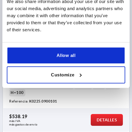
We also share information about your use of our site with
our social media, advertising and analytics partners who
K0225
may combine it with other information that you’ve
provided to them or that they’ve collected from your use
of their services.
Allow all
EMPUÑADURA DE TUBO, A=600, L=940, D=M10x70
ACERO INOXIDABLE, COMP:ALUMINIO
Customize
DISTANCIA ENTRE LAS PERFORAC=600
LONGITUD=940
CAPACIDAD DE CARGA N=1000
A1=600
B=40
E=125
H=100
Referencia:
K0225.0900101
$538.19
DETALLES
más IVA 
más gastos de envío