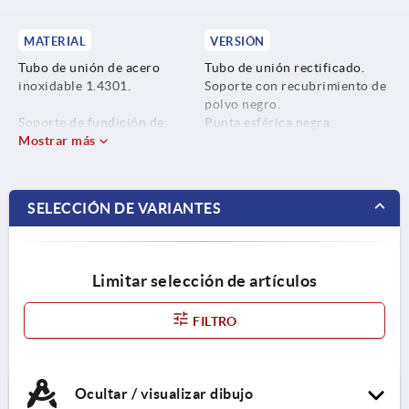
MATERIAL
VERSIÓN
Tubo de unión de acero
Tubo de unión rectificado.
inoxidable 1.4301.
Soporte con recubrimiento de
polvo negro.
Soporte de fundición de
Punta esférica negra.
aluminio a presión.
Mostrar más
Tornillos y elementos de
sujeción cincados y cromados.
Punta esférica reforzada con
perlas de vidrio.
SELECCIÓN DE VARIANTES
Tornillos y elementos de
sujeción de acero.
Limitar selección de artículos
FILTRO
Ocultar / visualizar dibujo