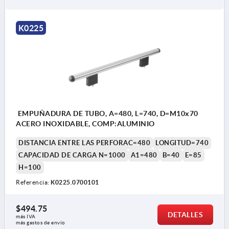
K0225
EMPUÑADURA DE TUBO, A=480, L=740, D=M10x70
ACERO INOXIDABLE, COMP:ALUMINIO
DISTANCIA ENTRE LAS PERFORAC=480
LONGITUD=740
CAPACIDAD DE CARGA N=1000
A1=480
B=40
E=85
H=100
Referencia:
K0225.0700101
$494.75
DETALLES
más IVA 
más gastos de envío