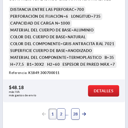
DISTANCIA ENTRE LAS PERFORAC=700
PERFORACIÓN DE FIJACIÓN=6
LONGITUD=735
CAPACIDAD DE CARGA N=1000
MATERIAL DEL CUERPO DE BASE=ALUMINIO
COLOR DEL CUERPO DE BASE=NATURAL
COLOR DEL COMPONENTE=GRIS ANTRACITA RAL 7021
SUPERFICIE CUERPO DE BASE=ANODIZADO
MATERIAL DEL COMPONENTE=TERMOPLÁSTICO
B=35
H=77,5
B1=30X2
H2=60
ESPESOR DE PARED MÁX.=7
Referencia:
K1849.300700011
$48.18
DETALLES
más IVA 
más gastos de envío
1
2
28