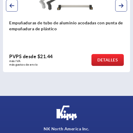
a de
Empuñaduras de tubo de carbono con punta de
empuñadura de acero inoxidable
PVPS desde
$192.54
ES
DETAL
más IVA 
más gastos de envío
NK North America Inc.