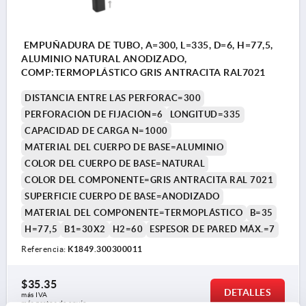
EMPUÑADURA DE TUBO, A=300, L=335, D=6, H=77,5,
ALUMINIO NATURAL ANODIZADO,
COMP:TERMOPLÁSTICO GRIS ANTRACITA RAL7021
DISTANCIA ENTRE LAS PERFORAC=300
PERFORACIÓN DE FIJACIÓN=6
LONGITUD=335
CAPACIDAD DE CARGA N=1000
MATERIAL DEL CUERPO DE BASE=ALUMINIO
COLOR DEL CUERPO DE BASE=NATURAL
COLOR DEL COMPONENTE=GRIS ANTRACITA RAL 7021
SUPERFICIE CUERPO DE BASE=ANODIZADO
MATERIAL DEL COMPONENTE=TERMOPLÁSTICO
B=35
H=77,5
B1=30X2
H2=60
ESPESOR DE PARED MÁX.=7
Referencia:
K1849.300300011
$35.35
DETALLES
más IVA 
más gastos de envío