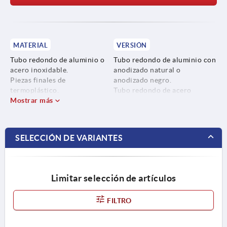
MATERIAL
VERSIÓN
Tubo redondo de aluminio o
Tubo redondo de aluminio con
acero inoxidable.
anodizado natural o
Piezas finales de
anodizado negro.
termoplástico.
Tubo redondo de acero
Mostrar más
inoxidable pulido.
Piezas finales gris antracita
RAL 7021, naranja puro RAL
2004, amarillo colza RAL
SELECCIÓN DE VARIANTES
1021, verde señal RAL 6032,
azul tráfico RAL 5017, rojo
tráfico RAL 3020 y gris claro
RAL 7035.
Limitar selección de artículos
FILTRO