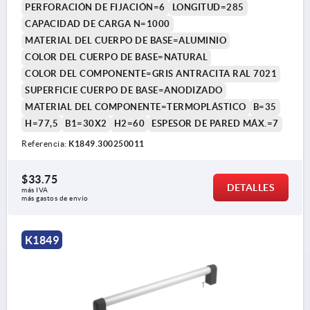
PERFORACIÓN DE FIJACIÓN=6
LONGITUD=285
CAPACIDAD DE CARGA N=1000
MATERIAL DEL CUERPO DE BASE=ALUMINIO
COLOR DEL CUERPO DE BASE=NATURAL
COLOR DEL COMPONENTE=GRIS ANTRACITA RAL 7021
SUPERFICIE CUERPO DE BASE=ANODIZADO
MATERIAL DEL COMPONENTE=TERMOPLÁSTICO
B=35
H=77,5
B1=30X2
H2=60
ESPESOR DE PARED MÁX.=7
Referencia:
K1849.300250011
$33.75
DETALLES
más IVA 
más gastos de envío
K1849