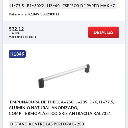
H=77,5
B1=30X2
H2=60
ESPESOR DE PARED MÁX.=7
Referencia:
K1849.300200011
$32.12
DETALLES
más IVA 
más gastos de envío
K1849
EMPUÑADURA DE TUBO, A=250, L=285, D=6, H=77,5,
ALUMINIO NATURAL ANODIZADO,
COMP:TERMOPLÁSTICO GRIS ANTRACITA RAL7021
DISTANCIA ENTRE LAS PERFORAC=250