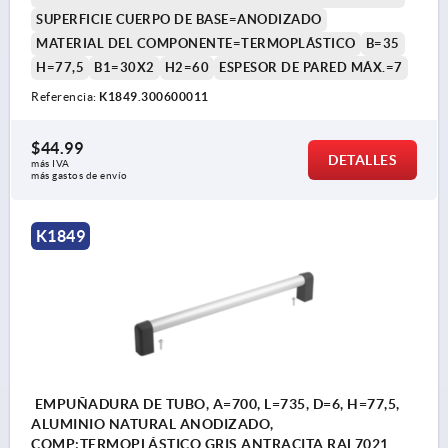
SUPERFICIE CUERPO DE BASE=ANODIZADO
MATERIAL DEL COMPONENTE=TERMOPLÁSTICO
B=35
H=77,5
B1=30X2
H2=60
ESPESOR DE PARED MÁX.=7
Referencia:
K1849.300600011
$44.99
DETALLES
más IVA 
más gastos de envío
K1849
EMPUÑADURA DE TUBO, A=700, L=735, D=6, H=77,5,
ALUMINIO NATURAL ANODIZADO,
COMP:TERMOPLÁSTICO GRIS ANTRACITA RAL7021