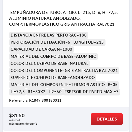
EMPUÑADURA DE TUBO, A=180, L=215, D=6, H=77,5,
ALUMINIO NATURAL ANODIZADO,
COMP:TERMOPLÁSTICO GRIS ANTRACITA RAL7021
DISTANCIA ENTRE LAS PERFORAC=180
PERFORACIÓN DE FIJACIÓN=6
LONGITUD=215
CAPACIDAD DE CARGA N=1000
MATERIAL DEL CUERPO DE BASE=ALUMINIO
COLOR DEL CUERPO DE BASE=NATURAL
COLOR DEL COMPONENTE=GRIS ANTRACITA RAL 7021
SUPERFICIE CUERPO DE BASE=ANODIZADO
MATERIAL DEL COMPONENTE=TERMOPLÁSTICO
B=35
H=77,5
B1=30X2
H2=60
ESPESOR DE PARED MÁX.=7
Referencia:
K1849.300180011
$31.50
DETALLES
más IVA 
más gastos de envío