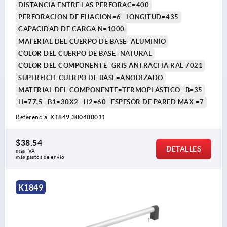
DISTANCIA ENTRE LAS PERFORAC=400
PERFORACIÓN DE FIJACIÓN=6
LONGITUD=435
CAPACIDAD DE CARGA N=1000
MATERIAL DEL CUERPO DE BASE=ALUMINIO
COLOR DEL CUERPO DE BASE=NATURAL
COLOR DEL COMPONENTE=GRIS ANTRACITA RAL 7021
SUPERFICIE CUERPO DE BASE=ANODIZADO
MATERIAL DEL COMPONENTE=TERMOPLÁSTICO
B=35
H=77,5
B1=30X2
H2=60
ESPESOR DE PARED MÁX.=7
Referencia:
K1849.300400011
$38.54
DETALLES
más IVA 
más gastos de envío
K1849