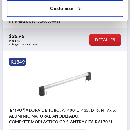
MATERIAL DEL COMPONENTE=TERMOPLÁSTICO
B=35
Customize
H=77,5
B1=30X2
H2=60
ESPESOR DE PARED MÁX.=7
Referencia:
K1849.300350011
$36.96
DETALLES
más IVA 
más gastos de envío
K1849
EMPUÑADURA DE TUBO, A=400, L=435, D=6, H=77,5,
ALUMINIO NATURAL ANODIZADO,
COMP:TERMOPLÁSTICO GRIS ANTRACITA RAL7021