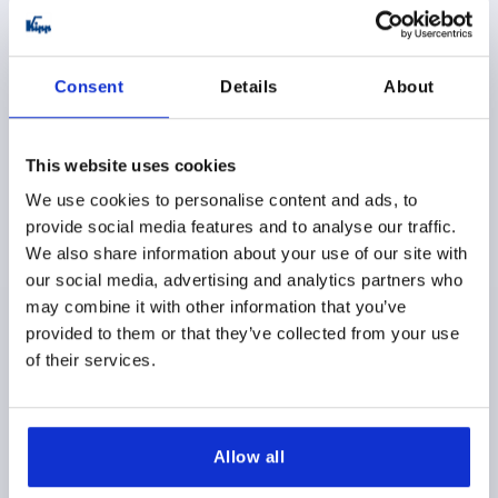
K1849
Consent
Details
About
This website uses cookies
We use cookies to personalise content and ads, to
provide social media features and to analyse our traffic.
EMPUÑADURA DE TUBO, A=350, L=385, D=6, H=77,5,
We also share information about your use of our site with
ALUMINIO NATURAL ANODIZADO,
our social media, advertising and analytics partners who
COMP:TERMOPLÁSTICO GRIS ANTRACITA RAL7021
may combine it with other information that you’ve
provided to them or that they’ve collected from your use
DISTANCIA ENTRE LAS PERFORAC=350
of their services.
PERFORACIÓN DE FIJACIÓN=6
LONGITUD=385
CAPACIDAD DE CARGA N=1000
MATERIAL DEL CUERPO DE BASE=ALUMINIO
COLOR DEL CUERPO DE BASE=NATURAL
Allow all
COLOR DEL COMPONENTE=GRIS ANTRACITA RAL 7021
SUPERFICIE CUERPO DE BASE=ANODIZADO