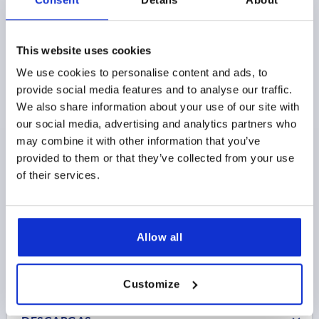
EMPUÑADURA HUECA, ENCAJABLE, L1=110, L=100,
This website uses cookies
H=57, POLIAMIDA NEGRO
We use cookies to personalise content and ads, to
provide social media features and to analyse our traffic.
ALTURA=57
LONGITUD=110
A=10
A1=94
B1=40,3
We also share information about your use of our site with
H1=18,65
S=2
T=26
our social media, advertising and analytics partners who
Referencia:
K1306.11057
may combine it with other information that you’ve
provided to them or that they’ve collected from your use
$10.44
DETALLES
of their services.
más IVA 
más gastos de envío
Allow all
DETALLES DEL PRODUCTO
CAD
Customize