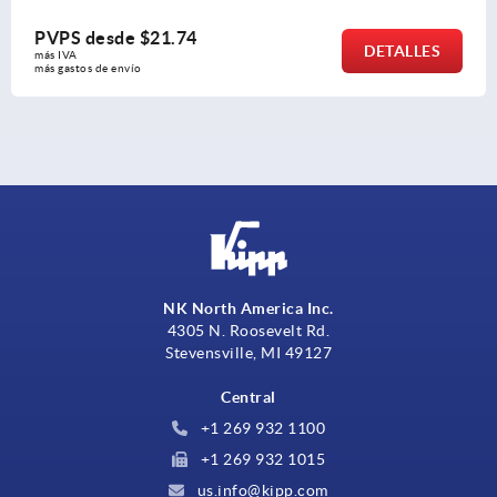
PVPS desde
$9.99
DETALLES
más IVA 
más gastos de envío
NK North America Inc.
4305 N. Roosevelt Rd.
Stevensville, MI 49127
Central
+1 269 932 1100
+1 269 932 1015
us.info@kipp.com