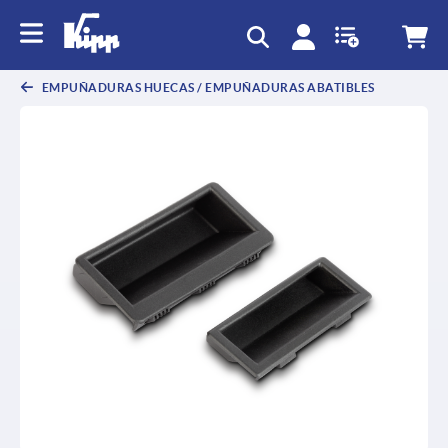
text.skipToContent
text.skipToNavigation
EMPUÑADURAS HUECAS / EMPUÑADURAS ABATIBLES