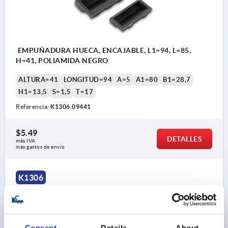
EMPUÑADURA HUECA, ENCAJABLE, L1=94, L=85,
H=41, POLIAMIDA NEGRO
ALTURA=41
LONGITUD=94
A=5
A1=80
B1=28,7
H1=13,5
S=1,5
T=17
Referencia:
K1306.09441
$5.49
DETALLES
más IVA 
más gastos de envío
K1306
Consent
Details
About