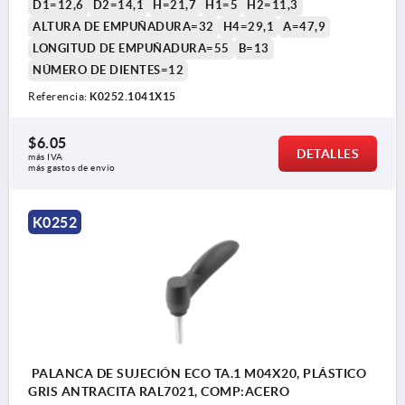
D1=12,6
D2=14,1
H=21,7
H1=5
H2=11,3
ALTURA DE EMPUÑADURA=32
H4=29,1
A=47,9
LONGITUD DE EMPUÑADURA=55
B=13
NÚMERO DE DIENTES=12
Referencia:
K0252.1041X15
$6.05
DETALLES
más IVA 
más gastos de envío
K0252
PALANCA DE SUJECIÓN ECO TA.1 M04X20, PLÁSTICO
GRIS ANTRACITA RAL7021, COMP:ACERO