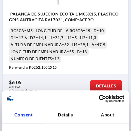
PALANCA DE SUJECIÓN ECO TA.1 M05X15, PLÁSTICO
GRIS ANTRACITA RAL7021, COMP:ACERO
ROSCA=M5
LONGITUD DE LA ROSCA=15
D=10
D1=12,6
D2=14,1
H=21,7
H1=5
H2=11,3
ALTURA DE EMPUÑADURA=32
H4=29,1
A=47,9
LONGITUD DE EMPUÑADURA=55
B=13
NÚMERO DE DIENTES=12
Referencia:
K0252.1051X15
$6.05
DETALLES
más IVA 
más gastos de envío
K0252
Consent
Details
About