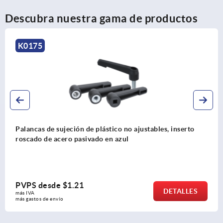
Descubra nuestra gama de productos
K0125
rto
Palancas de sujeción 2K con rosca interior, insert
roscado de acero bruñido
PVPS desde
$7.08
LES
DETA
más IVA 
más gastos de envío