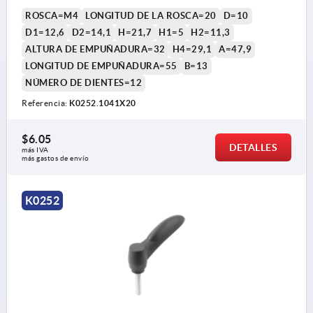
ROSCA=M4
LONGITUD DE LA ROSCA=20
D=10
D1=12,6
D2=14,1
H=21,7
H1=5
H2=11,3
ALTURA DE EMPUÑADURA=32
H4=29,1
A=47,9
LONGITUD DE EMPUÑADURA=55
B=13
NÚMERO DE DIENTES=12
Referencia:
K0252.1041X20
$6.05
DETALLES
más IVA 
más gastos de envío
K0252