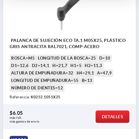
PALANCA DE SUJECIÓN ECO TA.1 M05X25, PLÁSTICO
GRIS ANTRACITA RAL7021, COMP:ACERO
ROSCA=M5
LONGITUD DE LA ROSCA=25
D=10
D1=12,6
D2=14,1
H=21,7
H1=5
H2=11,3
ALTURA DE EMPUÑADURA=32
H4=29,1
A=47,9
LONGITUD DE EMPUÑADURA=55
B=13
NÚMERO DE DIENTES=12
Referencia:
K0252.1051X25
$6.05
DETALLES
más IVA 
más gastos de envío