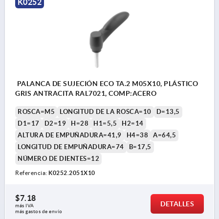
K0252
PALANCA DE SUJECIÓN ECO TA.2 M05X10, PLÁSTICO
GRIS ANTRACITA RAL7021, COMP:ACERO
ROSCA=M5
LONGITUD DE LA ROSCA=10
D=13,5
D1=17
D2=19
H=28
H1=5,5
H2=14
ALTURA DE EMPUÑADURA=41,9
H4=38
A=64,5
LONGITUD DE EMPUÑADURA=74
B=17,5
NÚMERO DE DIENTES=12
Referencia:
K0252.2051X10
$7.18
DETALLES
más IVA 
más gastos de envío