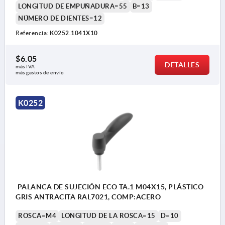
LONGITUD DE EMPUÑADURA=55
B=13
NÚMERO DE DIENTES=12
Referencia:
K0252.1041X10
$6.05
DETALLES
más IVA 
más gastos de envío
K0252
PALANCA DE SUJECIÓN ECO TA.1 M04X15, PLÁSTICO
GRIS ANTRACITA RAL7021, COMP:ACERO
ROSCA=M4
LONGITUD DE LA ROSCA=15
D=10