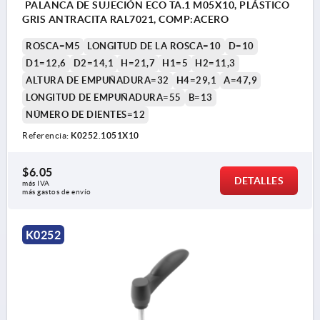
PALANCA DE SUJECIÓN ECO TA.1 M05X10, PLÁSTICO
GRIS ANTRACITA RAL7021, COMP:ACERO
ROSCA=M5
LONGITUD DE LA ROSCA=10
D=10
D1=12,6
D2=14,1
H=21,7
H1=5
H2=11,3
ALTURA DE EMPUÑADURA=32
H4=29,1
A=47,9
LONGITUD DE EMPUÑADURA=55
B=13
NÚMERO DE DIENTES=12
Referencia:
K0252.1051X10
$6.05
DETALLES
más IVA 
más gastos de envío
K0252