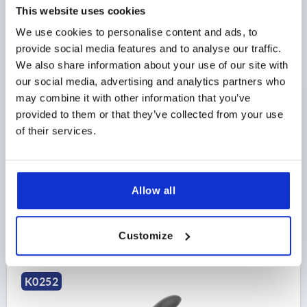
This website uses cookies
We use cookies to personalise content and ads, to
provide social media features and to analyse our traffic.
PALANCA DE SUJECIÓN ECO TA.1 M05X20, PLÁSTICO
We also share information about your use of our site with
GRIS ANTRACITA RAL7021, COMP:ACERO
our social media, advertising and analytics partners who
may combine it with other information that you’ve
ROSCA=M5
LONGITUD DE LA ROSCA=20
D=10
provided to them or that they’ve collected from your use
D1=12,6
D2=14,1
H=21,7
H1=5
H2=11,3
of their services.
ALTURA DE EMPUÑADURA=32
H4=29,1
A=47,9
LONGITUD DE EMPUÑADURA=55
B=13
NÚMERO DE DIENTES=12
Referencia:
K0252.1051X20
Allow all
$6.05
DETALLES
más IVA 
Customize
más gastos de envío
K0252