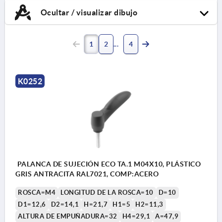
Ocultar / visualizar dibujo
1
2
4
K0252
PALANCA DE SUJECIÓN ECO TA.1 M04X10, PLÁSTICO
GRIS ANTRACITA RAL7021, COMP:ACERO
ROSCA=M4
LONGITUD DE LA ROSCA=10
D=10
D1=12,6
D2=14,1
H=21,7
H1=5
H2=11,3
ALTURA DE EMPUÑADURA=32
H4=29,1
A=47,9