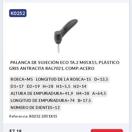
K0252
PALANCA DE SUJECIÓN ECO TA.2 M05X15, PLÁSTICO
GRIS ANTRACITA RAL7021, COMP:ACERO
ROSCA=M5
LONGITUD DE LA ROSCA=15
D=13,5
D1=17
D2=19
H=28
H1=5,5
H2=14
ALTURA DE EMPUÑADURA=41,9
H4=38
A=64,5
LONGITUD DE EMPUÑADURA=74
B=17,5
NÚMERO DE DIENTES=12
Referencia:
K0252.2051X15
$7.18