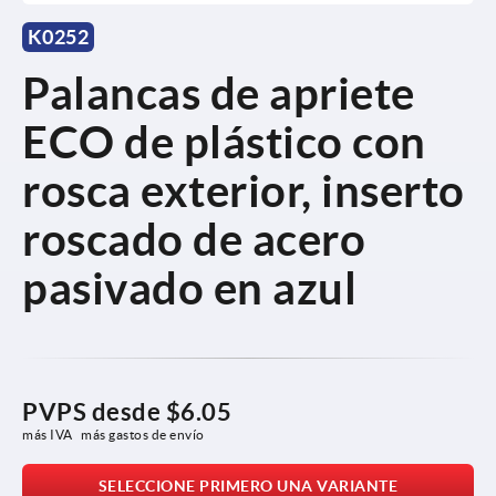
K0252
Palancas de apriete
ECO de plástico con
rosca exterior, inserto
roscado de acero
pasivado en azul
PVPS desde
$6.05
más IVA 
más gastos de envío
SELECCIONE PRIMERO UNA VARIANTE