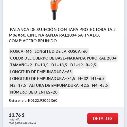
PALANCA DE SUJECIÓN CON TAPA PROTECTORA TA.2
M06X60, CINC NARANJA RAL2004 SATINADO,
COMP:ACERO BRUÑIDO
ROSCA=M6
LONGITUD DE LA ROSCA=60
COLOR DEL CUERPO DE BASE=NARANJA PURO RAL 2004
TAMAÑO=2
D=13,5
D1=18,5
D2=19
B=9,5
LONGITUD DE EMPUÑADURA=65
LONGITUD DE EMPUÑADURA=74,5
H=32
H1=6,5
H2=17,5
ALTURA DE EMPUÑADURA=42,5
H4=45,5
NÚMERO DE DIENTES=20
Referencia:
K0122.92062X60
13,76 $
DETALLES
más IVA 
más gastos de envío