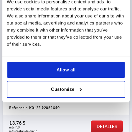
We use cookies to personalise content and ads, to
provide social media features and to analyse our traffic.
We also share information about your use of our site with
our social media, advertising and analytics partners who
may combine it with other information that you’ve
PALANCA DE SUJECIÓN CON TAPA PROTECTORA TA.2
provided to them or that they’ve collected from your use
M06X40, CINC NARANJA RAL2004 SATINADO,
of their services.
COMP:ACERO BRUÑIDO
ROSCA=M6
LONGITUD DE LA ROSCA=40
COLOR DEL CUERPO DE BASE=NARANJA PURO RAL 2004
Allow all
TAMAÑO=2
D=13,5
D1=18,5
D2=19
B=9,5
LONGITUD DE EMPUÑADURA=65
LONGITUD DE EMPUÑADURA=74,5
H=32
H1=6,5
Customize
H2=17,5
ALTURA DE EMPUÑADURA=42,5
H4=45,5
NÚMERO DE DIENTES=20
Referencia:
K0122.92062X40
13,76 $
DETALLES
más IVA 
más gastos de envío