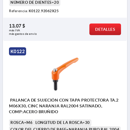
NÚMERO DE DIENTES=20
Referencia:
K0122.92062X25
13,07 $
DETALLES
más IVA 
más gastos de envío
K0122
PALANCA DE SUJECIÓN CON TAPA PROTECTORA TA.2
M06X30, CINC NARANJA RAL2004 SATINADO,
COMP:ACERO BRUÑIDO
ROSCA=M6
LONGITUD DE LA ROSCA=30
COLOR DEL CUERPO DE BASE=NARANJA PURO RAL 2004