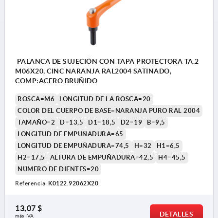
PALANCA DE SUJECIÓN CON TAPA PROTECTORA TA.2
M06X20, CINC NARANJA RAL2004 SATINADO,
COMP:ACERO BRUÑIDO
ROSCA=M6
LONGITUD DE LA ROSCA=20
COLOR DEL CUERPO DE BASE=NARANJA PURO RAL 2004
TAMAÑO=2
D=13,5
D1=18,5
D2=19
B=9,5
LONGITUD DE EMPUÑADURA=65
LONGITUD DE EMPUÑADURA=74,5
H=32
H1=6,5
H2=17,5
ALTURA DE EMPUÑADURA=42,5
H4=45,5
NÚMERO DE DIENTES=20
Referencia:
K0122.92062X20
13,07 $
DETALLES
más IVA 