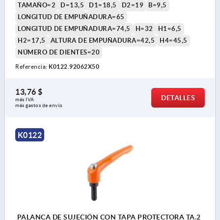
TAMAÑO=2
D=13,5
D1=18,5
D2=19
B=9,5
LONGITUD DE EMPUÑADURA=65
LONGITUD DE EMPUÑADURA=74,5
H=32
H1=6,5
H2=17,5
ALTURA DE EMPUÑADURA=42,5
H4=45,5
NÚMERO DE DIENTES=20
Referencia:
K0122.92062X50
13,76 $
DETALLES
más IVA 
más gastos de envío
K0122
PALANCA DE SUJECIÓN CON TAPA PROTECTORA TA.2