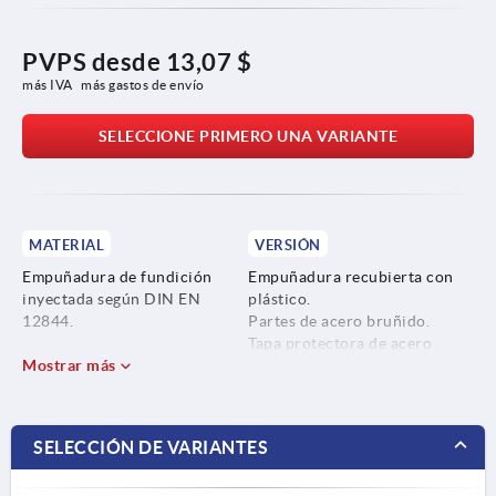
PVPS desde
13,07 $
más IVA 
más gastos de envío
SELECCIONE PRIMERO UNA VARIANTE
MATERIAL
VERSIÓN
Empuñadura de fundición
Empuñadura recubierta con
inyectada según DIN EN
plástico.
12844.
Partes de acero bruñido.
Tapa protectora de acero
Partes de acero con clase de
Mostrar más
inoxidable, acabado natural
resistencia 5.8.
Tapa protectora de acero
SELECCIÓN DE VARIANTES
inoxidable 1.4305.