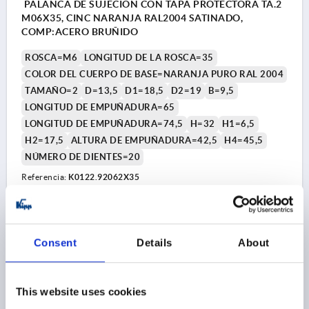
PALANCA DE SUJECIÓN CON TAPA PROTECTORA TA.2
M06X35, CINC NARANJA RAL2004 SATINADO,
COMP:ACERO BRUÑIDO
ROSCA=M6
LONGITUD DE LA ROSCA=35
COLOR DEL CUERPO DE BASE=NARANJA PURO RAL 2004
TAMAÑO=2
D=13,5
D1=18,5
D2=19
B=9,5
LONGITUD DE EMPUÑADURA=65
LONGITUD DE EMPUÑADURA=74,5
H=32
H1=6,5
H2=17,5
ALTURA DE EMPUÑADURA=42,5
H4=45,5
NÚMERO DE DIENTES=20
Referencia:
K0122.92062X35
13,76 $
DETALLES
más IVA 
más gastos de envío
Consent
Details
About
K0122
This website uses cookies