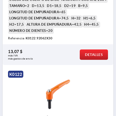
TAMAÑO=2
D=13,5
D1=18,5
D2=19
B=9,5
LONGITUD DE EMPUÑADURA=65
LONGITUD DE EMPUÑADURA=74,5
H=32
H1=6,5
H2=17,5
ALTURA DE EMPUÑADURA=42,5
H4=45,5
NÚMERO DE DIENTES=20
Referencia:
K0122.92062X30
13,07 $
DETALLES
más IVA 
más gastos de envío
K0122