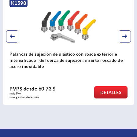
K0122
Palancas de sujeción de fundición inyectada de cinc con
rosca interior y tapa protectora, inserto roscado de acero
bruñido
PVPS desde
12,45 $
DETALLES
más IVA 
más gastos de envío