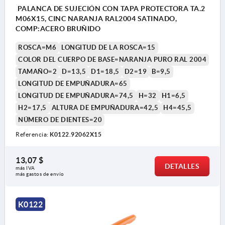
PALANCA DE SUJECIÓN CON TAPA PROTECTORA TA.2
M06X15, CINC NARANJA RAL2004 SATINADO,
COMP:ACERO BRUÑIDO
ROSCA=M6
LONGITUD DE LA ROSCA=15
COLOR DEL CUERPO DE BASE=NARANJA PURO RAL 2004
TAMAÑO=2
D=13,5
D1=18,5
D2=19
B=9,5
LONGITUD DE EMPUÑADURA=65
LONGITUD DE EMPUÑADURA=74,5
H=32
H1=6,5
H2=17,5
ALTURA DE EMPUÑADURA=42,5
H4=45,5
NÚMERO DE DIENTES=20
1) Extremo achaflanado DIN EN ISO 4753
Referencia:
K0122.92062X15
13,07 $
DETALLES
más IVA 
más gastos de envío
K0122