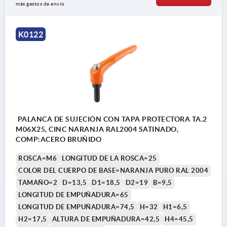
más gastos de envío
K0122
PALANCA DE SUJECIÓN CON TAPA PROTECTORA TA.2
M06X25, CINC NARANJA RAL2004 SATINADO,
COMP:ACERO BRUÑIDO
ROSCA=M6
LONGITUD DE LA ROSCA=25
COLOR DEL CUERPO DE BASE=NARANJA PURO RAL 2004
TAMAÑO=2
D=13,5
D1=18,5
D2=19
B=9,5
LONGITUD DE EMPUÑADURA=65
LONGITUD DE EMPUÑADURA=74,5
H=32
H1=6,5
H2=17,5
ALTURA DE EMPUÑADURA=42,5
H4=45,5