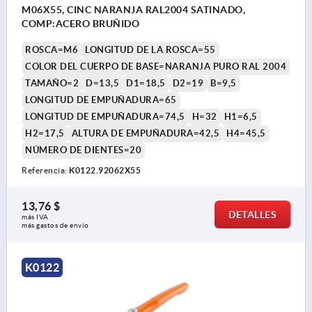
M06X55, CINC NARANJA RAL2004 SATINADO,
COMP:ACERO BRUÑIDO
ROSCA=M6
LONGITUD DE LA ROSCA=55
COLOR DEL CUERPO DE BASE=NARANJA PURO RAL 2004
TAMAÑO=2
D=13,5
D1=18,5
D2=19
B=9,5
LONGITUD DE EMPUÑADURA=65
LONGITUD DE EMPUÑADURA=74,5
H=32
H1=6,5
H2=17,5
ALTURA DE EMPUÑADURA=42,5
H4=45,5
NÚMERO DE DIENTES=20
Referencia:
K0122.92062X55
13,76 $
DETALLES
más IVA 
más gastos de envío
K0122