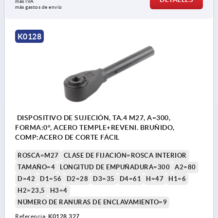
más IVA 
más gastos de envío
K0128
DISPOSITIVO DE SUJECIÓN, TA.4 M27, A=300,
FORMA:0°, ACERO TEMPLE+REVENI. BRUÑIDO,
COMP:ACERO DE CORTE FÁCIL
ROSCA=M27
CLASE DE FIJACIÓN=ROSCA INTERIOR
TAMAÑO=4
LONGITUD DE EMPUÑADURA=300
A2=80
D=42
D1=56
D2=28
D3=35
D4=61
H=47
H1=6
H2=23,5
H3=4
NÚMERO DE RANURAS DE ENCLAVAMIENTO=9
Referencia:
K0128.327