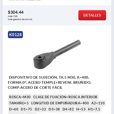
$304.44
DETALLES
más IVA 
más gastos de envío
K0128
DISPOSITIVO DE SUJECIÓN, TA.5 M30, A=400,
FORMA:0°, ACERO TEMPLE+REVENI. BRUÑIDO,
COMP:ACERO DE CORTE FÁCIL
ROSCA=M30
CLASE DE FIJACIÓN=ROSCA INTERIOR
TAMAÑO=5
LONGITUD DE EMPUÑADURA=400
A2=110
D=60
D1=75
D2=32
D3=38
D4=82
H=53
H1=7,5