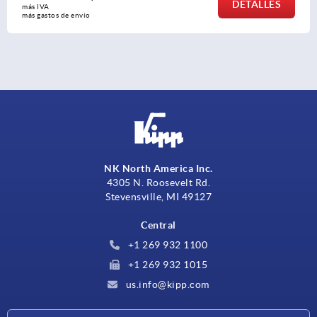
DETALLES
más IVA 
más gastos de envío
NK North America Inc.
4305 N. Roosevelt Rd.
Stevensville, MI 49127
Central
+1 269 932 1100
+1 269 932 1015
us.info@kipp.com