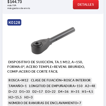
$144.73
DETALLES
más IVA 
más gastos de envío
K0128
DISPOSITIVO DE SUJECIÓN, TA.1 M12, A=150,
FORMA:0°, ACERO TEMPLE+REVENI. BRUÑIDO,
COMP:ACERO DE CORTE FÁCIL
ROSCA=M12
CLASE DE FIJACIÓN=ROSCA INTERIOR
TAMAÑO=1
LONGITUD DE EMPUÑADURA=150
A2=48
D=22
D1=33
D2=17
D3=22
D4=36
H=31
H1=4,5
H2=15,5
H3=3
NÚMERO DE RANURAS DE ENCLAVAMIENTO=7