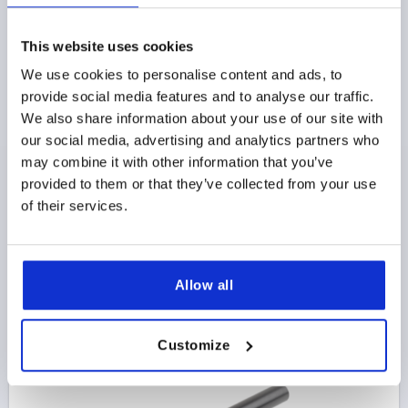
This website uses cookies
DISPOSITIVO DE SUJECIÓN, TA.3 M20, A=230,
FORMA:0°, ACERO TEMPLE+REVENI. BRUÑIDO,
We use cookies to personalise content and ads, to
COMP:ACERO DE CORTE FÁCIL
provide social media features and to analyse our traffic.
We also share information about your use of our site with
ROSCA=M20
CLASE DE FIJACIÓN=ROSCA INTERIOR
our social media, advertising and analytics partners who
TAMAÑO=3
LONGITUD DE EMPUÑADURA=230
A2=70
may combine it with other information that you’ve
D=35
D1=45
D2=24
D3=30
D4=51
H=42
H1=6
provided to them or that they’ve collected from your use
H2=21
H3=4
of their services.
NÚMERO DE RANURAS DE ENCLAVAMIENTO=8
Referencia:
K0128.320
$222.59
Allow all
DETALLES
más IVA 
más gastos de envío
Customize
K0128