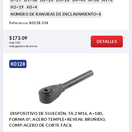
D=27
D1=38
D2=20
D3=26
D4=43
H=38
H1=6
H2=19
H3=4
NÚMERO DE RANURAS DE ENCLAVAMIENTO=8
Referencia:
K0128.314
$173.09
DETALLES
más IVA 
más gastos de envío
K0128
DISPOSITIVO DE SUJECIÓN, TA.2 M16, A=180,
FORMA:0°, ACERO TEMPLE+REVENI. BRUÑIDO,
COMP:ACERO DE CORTE FÁCIL