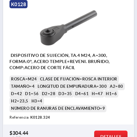
K0128
DISPOSITIVO DE SUJECIÓN, TA.4 M24, A=300,
FORMA:0°, ACERO TEMPLE+REVENI. BRUÑIDO,
COMP:ACERO DE CORTE FÁCIL
ROSCA=M24
CLASE DE FIJACIÓN=ROSCA INTERIOR
TAMAÑO=4
LONGITUD DE EMPUÑADURA=300
A2=80
D=42
D1=56
D2=28
D3=35
D4=61
H=47
H1=6
H2=23,5
H3=4
NÚMERO DE RANURAS DE ENCLAVAMIENTO=9
Referencia:
K0128.324
$304.44
DETALLES