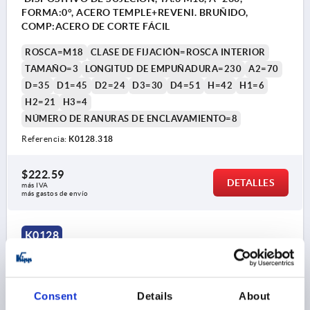
FORMA:0°, ACERO TEMPLE+REVENI. BRUÑIDO,
COMP:ACERO DE CORTE FÁCIL
ROSCA=M18
CLASE DE FIJACIÓN=ROSCA INTERIOR
TAMAÑO=3
LONGITUD DE EMPUÑADURA=230
A2=70
D=35
D1=45
D2=24
D3=30
D4=51
H=42
H1=6
H2=21
H3=4
NÚMERO DE RANURAS DE ENCLAVAMIENTO=8
Referencia:
K0128.318
$222.59
DETALLES
más IVA 
más gastos de envío
K0128
Consent
Details
About