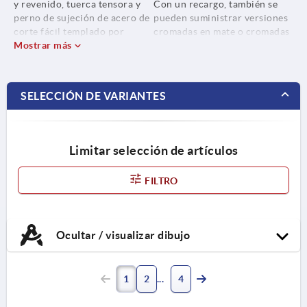
y revenido, tuerca tensora y
Con un recargo, también se
perno de sujeción de acero de
pueden suministrar versiones
corte fácil templado por
cromadas en mate o cromadas
cementación.
Mostrar más
con un brillo intenso.
SELECCIÓN DE VARIANTES
Limitar selección de artículos
FILTRO
Ocultar / visualizar dibujo
1
2
4