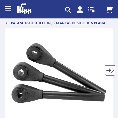
text.skipToContent
text.skipToNavigation
PALANCAS DE SUJECIÓN / PALANCAS DE SUJECIÓN PLANA