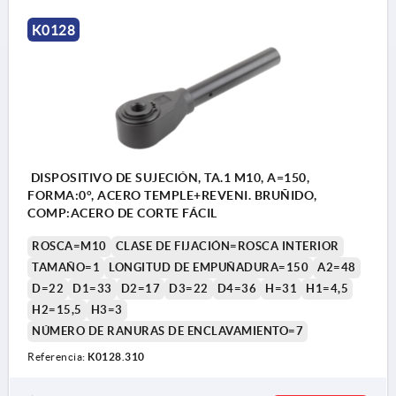
K0128
DISPOSITIVO DE SUJECIÓN, TA.1 M10, A=150,
FORMA:0°, ACERO TEMPLE+REVENI. BRUÑIDO,
COMP:ACERO DE CORTE FÁCIL
ROSCA=M10
CLASE DE FIJACIÓN=ROSCA INTERIOR
TAMAÑO=1
LONGITUD DE EMPUÑADURA=150
A2=48
D=22
D1=33
D2=17
D3=22
D4=36
H=31
H1=4,5
H2=15,5
H3=3
NÚMERO DE RANURAS DE ENCLAVAMIENTO=7
Referencia:
K0128.310