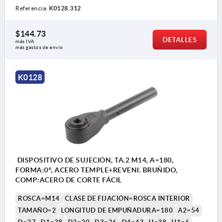
Referencia:
K0128.312
$144.73
DETALLES
más IVA 
más gastos de envío
K0128
DISPOSITIVO DE SUJECIÓN, TA.2 M14, A=180,
FORMA:0°, ACERO TEMPLE+REVENI. BRUÑIDO,
COMP:ACERO DE CORTE FÁCIL
ROSCA=M14
CLASE DE FIJACIÓN=ROSCA INTERIOR
TAMAÑO=2
LONGITUD DE EMPUÑADURA=180
A2=54