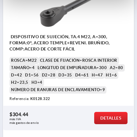
DISPOSITIVO DE SUJECIÓN, TA.4 M22, A=300,
FORMA:0°, ACERO TEMPLE+REVENI. BRUÑIDO,
COMP:ACERO DE CORTE FÁCIL
ROSCA=M22
CLASE DE FIJACIÓN=ROSCA INTERIOR
TAMAÑO=4
LONGITUD DE EMPUÑADURA=300
A2=80
D=42
D1=56
D2=28
D3=35
D4=61
H=47
H1=6
H2=23,5
H3=4
NÚMERO DE RANURAS DE ENCLAVAMIENTO=9
Referencia:
K0128.322
$304.44
DETALLES
más IVA 
más gastos de envío