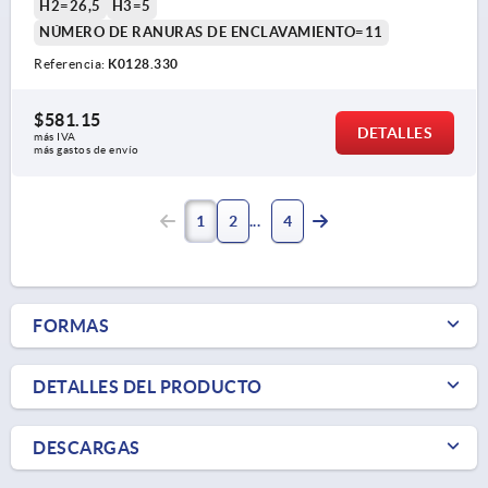
H2=26,5
H3=5
NÚMERO DE RANURAS DE ENCLAVAMIENTO=11
Referencia:
K0128.330
$581.15
DETALLES
más IVA 
más gastos de envío
1
2
4
FORMAS
DETALLES DEL PRODUCTO
DESCARGAS