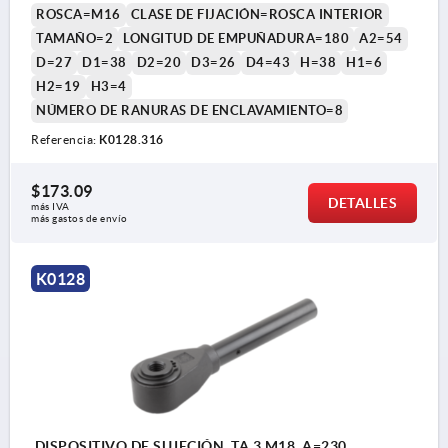
ROSCA=M16
CLASE DE FIJACIÓN=ROSCA INTERIOR
TAMAÑO=2
LONGITUD DE EMPUÑADURA=180
A2=54
D=27
D1=38
D2=20
D3=26
D4=43
H=38
H1=6
H2=19
H3=4
NÚMERO DE RANURAS DE ENCLAVAMIENTO=8
Referencia:
K0128.316
$173.09
DETALLES
más IVA 
más gastos de envío
K0128
DISPOSITIVO DE SUJECIÓN, TA.3 M18, A=230,