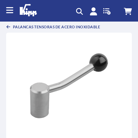
text.skipToContent
text.skipToNavigation
PALANCAS TENSORAS DE ACERO INOXIDABLE