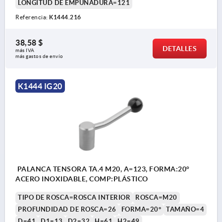
LONGITUD DE EMPUÑADURA=121
Referencia:
K1444.216
38,58 $
DETALLES
más IVA 
más gastos de envío
K1444 IG20
PALANCA TENSORA TA.4 M20, A=123, FORMA:20°
ACERO INOXIDABLE, COMP:PLÁSTICO
TIPO DE ROSCA=ROSCA INTERIOR
ROSCA=M20
PROFUNDIDAD DE ROSCA=26
FORMA=20°
TAMAÑO=4
D=41
D1=13
D2=32
H=61
H2=49