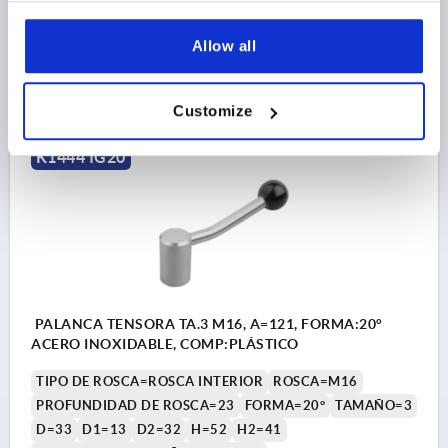
Referencia:
K1444.212
Allow all
31,87 $
DETALLES
más IVA 
más gastos de envío
Customize
K1444 IG20
PALANCA TENSORA TA.3 M16, A=121, FORMA:20°
ACERO INOXIDABLE, COMP:PLÁSTICO
TIPO DE ROSCA=ROSCA INTERIOR
ROSCA=M16
PROFUNDIDAD DE ROSCA=23
FORMA=20°
TAMAÑO=3
D=33
D1=13
D2=32
H=52
H2=41