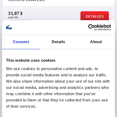
31,87 $
DETALLES
más IVA 
más gastos de envío
K1444 IG20
Consent
Details
About
This website uses cookies
We use cookies to personalise content and ads, to
provide social media features and to analyse our traffic.
PALANCA TENSORA TA.2 M12, A=100, FORMA:20°
We also share information about your use of our site with
ACERO INOXIDABLE, COMP:PLÁSTICO
our social media, advertising and analytics partners who
may combine it with other information that you’ve
TIPO DE ROSCA=ROSCA INTERIOR
ROSCA=M12
provided to them or that they’ve collected from your use
PROFUNDIDAD DE ROSCA=20
FORMA=20°
TAMAÑO=2
of their services.
D=28
D1=12
D2=32
H=46
H2=36,5
LONGITUD DE EMPUÑADURA=100