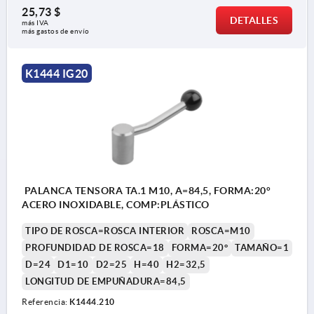
25,73 $
DETALLES
más IVA 
más gastos de envío
K1444 IG20
PALANCA TENSORA TA.1 M10, A=84,5, FORMA:20°
ACERO INOXIDABLE, COMP:PLÁSTICO
TIPO DE ROSCA=ROSCA INTERIOR
ROSCA=M10
PROFUNDIDAD DE ROSCA=18
FORMA=20°
TAMAÑO=1
D=24
D1=10
D2=25
H=40
H2=32,5
LONGITUD DE EMPUÑADURA=84,5
Referencia:
K1444.210