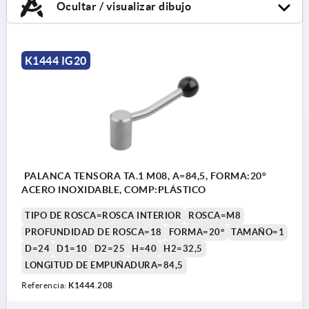
Ocultar / visualizar dibujo
K1444 IG20
PALANCA TENSORA TA.1 M08, A=84,5, FORMA:20°
ACERO INOXIDABLE, COMP:PLÁSTICO
TIPO DE ROSCA=ROSCA INTERIOR
ROSCA=M8
PROFUNDIDAD DE ROSCA=18
FORMA=20°
TAMAÑO=1
D=24
D1=10
D2=25
H=40
H2=32,5
LONGITUD DE EMPUÑADURA=84,5
Referencia:
K1444.208