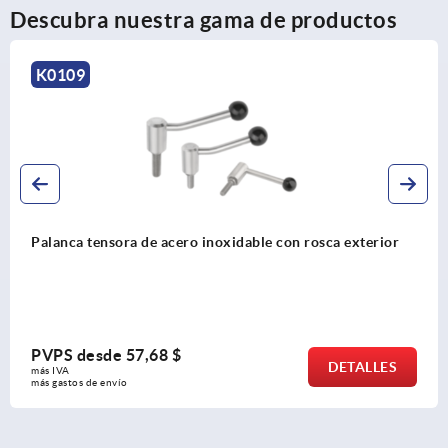
Descubra nuestra gama de productos
K0177
rosca exterior
Palancas tensoras planas
PVPS desde
24,66 $
DETALLES
más IVA 
más gastos de envío