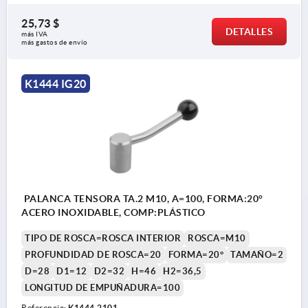
25,73 $
DETALLES
más IVA 
más gastos de envío
K1444 IG20
PALANCA TENSORA TA.2 M10, A=100, FORMA:20°
ACERO INOXIDABLE, COMP:PLÁSTICO
TIPO DE ROSCA=ROSCA INTERIOR
ROSCA=M10
PROFUNDIDAD DE ROSCA=20
FORMA=20°
TAMAÑO=2
D=28
D1=12
D2=32
H=46
H2=36,5
LONGITUD DE EMPUÑADURA=100
Referencia:
K1444.2101