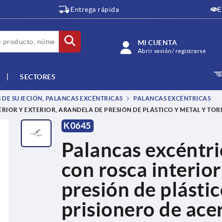
Entrega rápida
E
MI CUENTA
Abrir sesión/ registrarse
SECTORES
 DE SUJECIÓN, PALANCAS EXCÉNTRICAS
PALANCAS EXCÉNTRICAS
RIOR Y EXTERIOR, ARANDELA DE PRESIÓN DE PLÁSTICO Y METAL Y TOR
K0645
Palancas excéntri
con rosca interior
presión de plástic
prisionero de ace