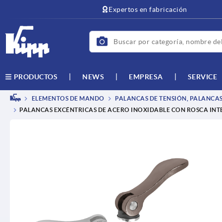
text.skipToContent
text.skipToNavigation
Expertos en fabricación
NEWS
EMPRESA
SERVICE
PRODUCTOS
ELEMENTOS DE MANDO
PALANCAS DE TENSIÓN, PALANCAS
PALANCAS EXCÉNTRICAS DE ACERO INOXIDABLE CON ROSCA INTE