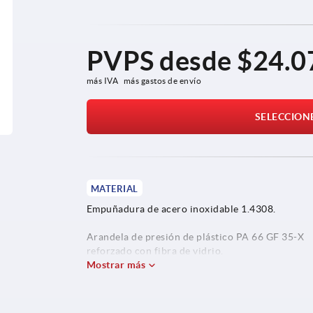
PVPS desde
$24.0
más IVA 
más gastos de envío
SELECCION
MATERIAL
Empuñadura de acero inoxidable 1.4308.
Arandela de presión de plástico PA 66 GF 35-X
reforzado con fibra de vidrio.
Mostrar más
Perno del eje, arandela y tornillo prisionero de 
inoxidable 1.4305.