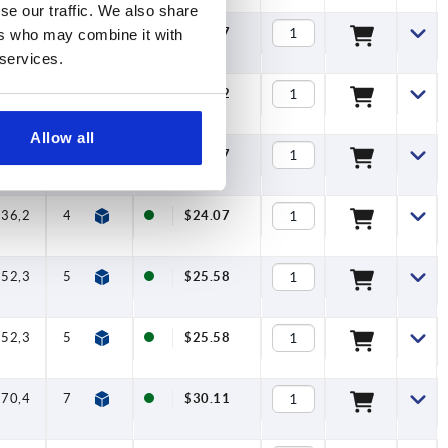
se our traffic. We also share
70,4
79,2
1,2
4
120
$44.97
ers who may combine it with
 services.
96
108
1,5
8
350
$62.32
Allow all
36,2
41,7
1
1,5
90
$24.07
36,2
41,7
1
1,5
90
$24.07
52,3
59,1
1
2,5
100
$25.58
52,3
59,1
1
2,5
100
$25.58
70,4
79,2
1,2
4
120
$30.11