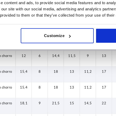
e content and ads, to provide social media features and to analy
trolítico
18,1
9
21,5
15
14,5
22
 our site with our social media, advertising and analytics partn
 provided to them or that they’ve collected from your use of their
trolítico
27,1
11
33,3
24
18
28,5
Customize
n chorro
12
6
14,4
11,5
9
13
n chorro
12
6
14,4
11,5
9
13
n chorro
15,4
8
18
13
11,2
17
n chorro
15,4
8
18
13
11,2
17
n chorro
18,1
9
21,5
15
14,5
22