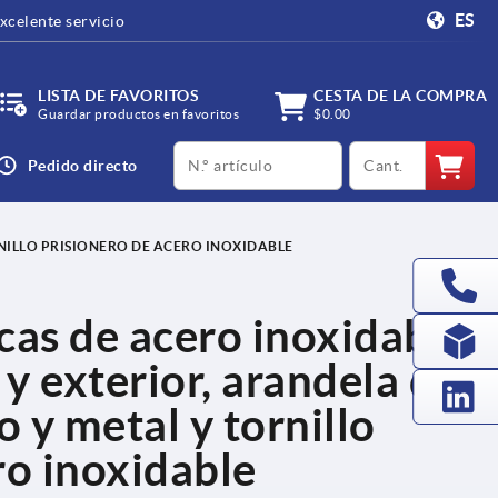
ES
xcelente servicio
LISTA DE FAVORITOS
CESTA DE LA COMPRA
Guardar productos en favoritos
$0.00
productCode
qty
Pedido directo
NILLO PRISIONERO DE ACERO INOXIDABLE
cas de acero inoxidable
 y exterior, arandela de
o y metal y tornillo
ro inoxidable