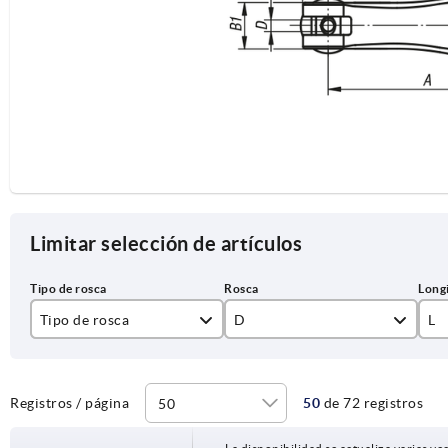
Limitar selección de artículos
Tipo de rosca
D
L
rosca exterior
M3
10
rosca interior
M4
15
Registros / página
50
de 72 registros
M5
20