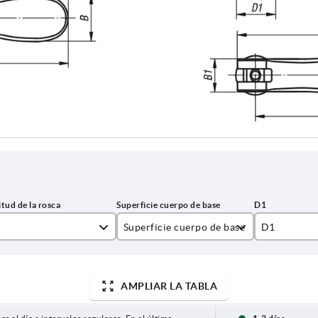
Superficie cuerpo de base
D1
pulido electrolítico
12
tratado con chorro
15,4
AMPLIAR LA TABLA
18,1