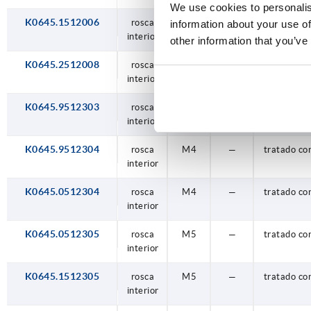
We use cookies to personalis
K0645.1512006
rosca
M6
—
pulido elec
information about your use of
interior
other information that you’ve
K0645.2512008
rosca
M8
—
pulido elec
interior
K0645.9512303
rosca
M3
—
tratado co
interior
K0645.9512304
rosca
M4
—
tratado co
interior
K0645.0512304
rosca
M4
—
tratado co
interior
K0645.0512305
rosca
M5
—
tratado co
interior
K0645.1512305
rosca
M5
—
tratado co
interior