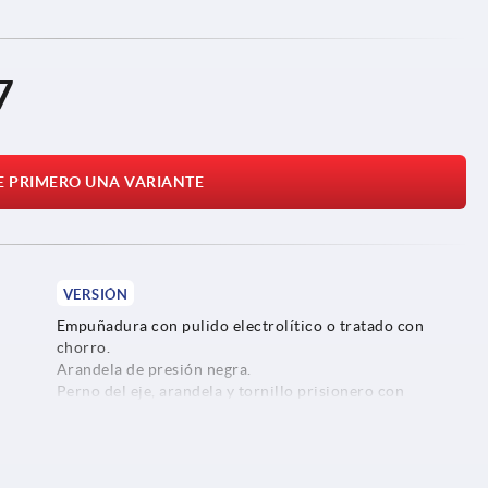
7
E PRIMERO UNA VARIANTE
VERSIÓN
Empuñadura con pulido electrolítico o tratado con
chorro.
Arandela de presión negra.
Perno del eje, arandela y tornillo prisionero con
acabado natural.
acero