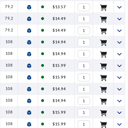
79,2
1,2
4
120
$13.57
79,2
1,2
4
120
$14.49
79,2
1,2
4
120
$14.49
108
1,5
8
350
$14.94
108
1,5
8
350
$14.94
108
1,5
8
350
$15.99
108
1,5
8
350
$15.99
108
1,5
8
350
$14.94
108
1,5
8
350
$14.94
108
1,5
8
350
$15.99
108
1,5
8
350
$15.99