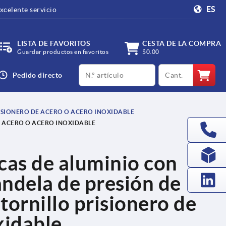
ES
xcelente servicio
LISTA DE FAVORITOS
CESTA DE LA COMPRA
Guardar productos en favoritos
$0.00
productCode
qty
Pedido directo
RISIONERO DE ACERO O ACERO INOXIDABLE
E ACERO O ACERO INOXIDABLE
cas de aluminio con
andela de presión de
 tornillo prisionero de
xidable