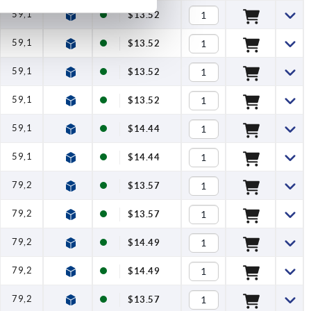
59,1
1
2,5
100
$13.52
59,1
1
2,5
100
$13.52
59,1
1
2,5
100
$13.52
59,1
1
2,5
100
$13.52
59,1
1
2,5
100
$14.44
59,1
1
2,5
100
$14.44
79,2
1,2
4
120
$13.57
79,2
1,2
4
120
$13.57
79,2
1,2
4
120
$14.49
79,2
1,2
4
120
$14.49
79,2
1,2
4
120
$13.57