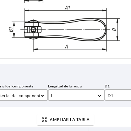
terial del componente
L
D1
ero
10
12
ero inoxidable
15
15,4
AMPLIAR LA TABLA
20
18,1