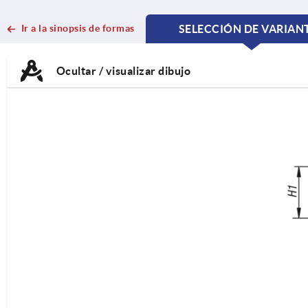
Ir a la sinopsis de formas
SELECCIÓN DE VARIAN
CURRENT
CURRENT
TAB:
TAB:
Ocultar / visualizar dibujo