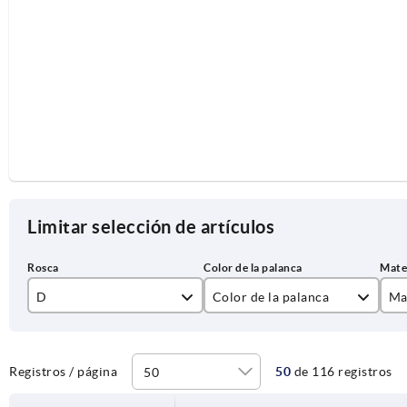
Limitar selección de artículos
D
Color de la palanca
Ma
M3
Negro
ac
M4
rojo rubí RAL 3003
ac
Registros / página
50
de 116 registros
M5