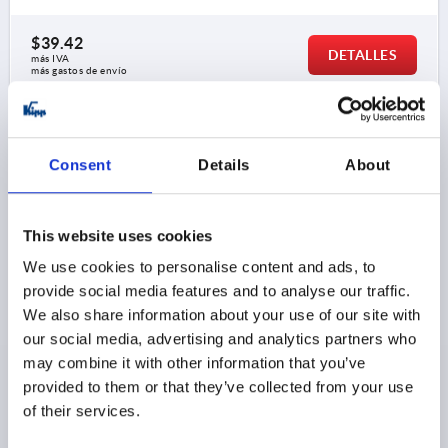
$39.42
DETALLES
más IVA 
más gastos de envío
K0419
Consent
Details
About
This website uses cookies
We use cookies to personalise content and ads, to
provide social media features and to analyse our traffic.
DISCO PARA PIES ARTICULADOS ACERO INOXIDABLE,
We also share information about your use of our site with
CON AMORTIGUA.VIBRACIONES, D=40
our social media, advertising and analytics partners who
MATERIAL DEL CUERPO DE BASE=ACERO INOXIDABLE
may combine it with other information that you’ve
DIÁMETRO DEL PLATO=40
D1=30,5
provided to them or that they’ve collected from your use
H1 (BAJO PRESIÓN 0 / 0,4 / 0,6 N/MM²)=7 / 5,8 / 4,9
of their services.
ALTURA=25
CAPACIDAD DE CARGA MÁX. KN=0,212