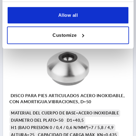
Referencia:
K0419.20402
Allow all
$40.07
DETALLES
más IVA 
más gastos de envío
Customize
K0419
DISCO PARA PIES ARTICULADOS ACERO INOXIDABLE,
CON AMORTIGUA.VIBRACIONES, D=50
MATERIAL DEL CUERPO DE BASE=ACERO INOXIDABLE
DIÁMETRO DEL PLATO=50
D1=40,5
H1 (BAJO PRESIÓN 0 / 0,4 / 0,6 N/MM²)=7 / 5,8 / 4,9
ALTURA=25
CAPACIDAD DE CARGA MÁX. KN=0,435