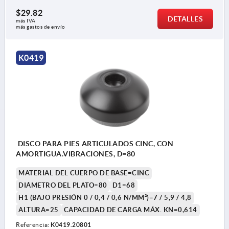
$29.82
DETALLES
más IVA 
más gastos de envío
K0419
DISCO PARA PIES ARTICULADOS CINC, CON
AMORTIGUA.VIBRACIONES, D=80
MATERIAL DEL CUERPO DE BASE=CINC
DIÁMETRO DEL PLATO=80
D1=68
H1 (BAJO PRESIÓN 0 / 0,4 / 0,6 N/MM²)=7 / 5,9 / 4,8
ALTURA=25
CAPACIDAD DE CARGA MÁX. KN=0,614
Referencia:
K0419.20801