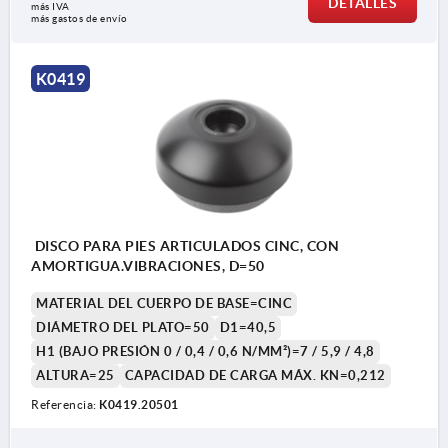
DETALLES
más IVA 
más gastos de envío
1) Placa aislante
K0419
DISCO PARA PIES ARTICULADOS CINC, CON
AMORTIGUA.VIBRACIONES, D=50
MATERIAL DEL CUERPO DE BASE=CINC
DIÁMETRO DEL PLATO=50
D1=40,5
H1 (BAJO PRESIÓN 0 / 0,4 / 0,6 N/MM²)=7 / 5,9 / 4,8
ALTURA=25
CAPACIDAD DE CARGA MÁX. KN=0,212
Referencia:
K0419.20501