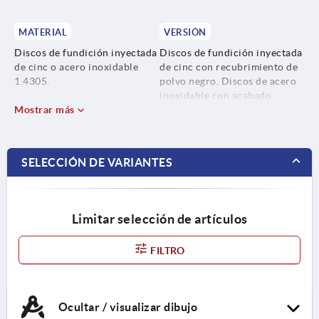
MATERIAL
VERSIÓN
Discos de fundición inyectada
Discos de fundición inyectada
de cinc o acero inoxidable
de cinc con recubrimiento de
1.4305.
polvo negro. Discos de acero
inoxidable con acabado
Placa aislante de elastómero
Mostrar más
natural. Placa aislante gris,
PUR (Sylomer V12).
pegada, antideslizante. Rango
de uso de -30 °C a +70 °C.
SELECCIÓN DE VARIANTES
Limitar selección de artículos
FILTRO
Ocultar / visualizar dibujo