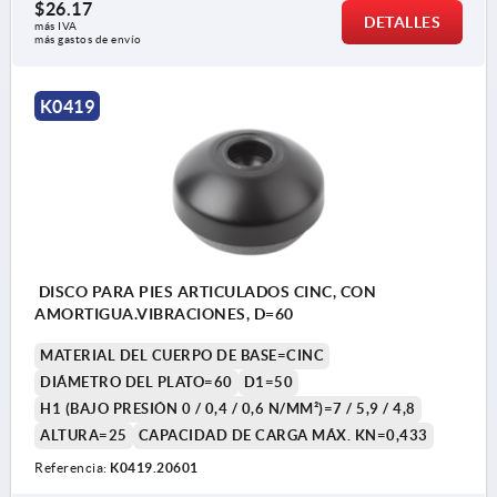
$26.17
DETALLES
más IVA 
más gastos de envío
K0419
DISCO PARA PIES ARTICULADOS CINC, CON
AMORTIGUA.VIBRACIONES, D=60
MATERIAL DEL CUERPO DE BASE=CINC
DIÁMETRO DEL PLATO=60
D1=50
H1 (BAJO PRESIÓN 0 / 0,4 / 0,6 N/MM²)=7 / 5,9 / 4,8
ALTURA=25
CAPACIDAD DE CARGA MÁX. KN=0,433
Referencia:
K0419.20601