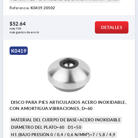
Referencia:
K0419.20502
$52.64
DETALLES
más IVA 
más gastos de envío
K0419
DISCO PARA PIES ARTICULADOS ACERO INOXIDABLE,
CON AMORTIGUA.VIBRACIONES, D=60
MATERIAL DEL CUERPO DE BASE=ACERO INOXIDABLE
DIÁMETRO DEL PLATO=60
D1=50
H1 (BAJO PRESIÓN 0 / 0,4 / 0,6 N/MM²)=7 / 5,8 / 4,9