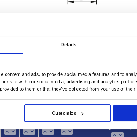
Details
perficie cuerpo de base
H
H1
ncado
105
15
e content and ads, to provide social media features and to analy
AMPLIAR LA TABLA
sfatado
120
 our site with our social media, advertising and analytics partn
 provided to them or that they’ve collected from your use of their
195
es al día a intervalos regulares. En el último
1-3 días
e informará de la fecha de envío confirmada.
4-20 días
Customize
H
H1
L
SW
Capacidad de carga máx. kN 
carga estática)