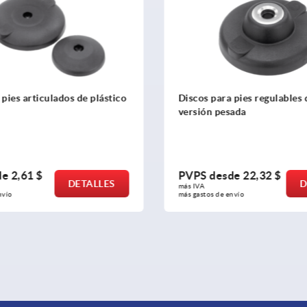
 pies articulados de plástico
Discos para pies regulables 
versión pesada
de
2,61 $
PVPS desde
22,32 $
DETALLES
D
más IVA 
nvío
más gastos de envío