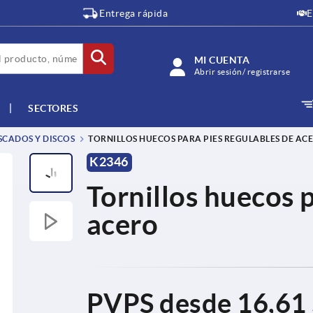
Entrega rápida
E
MI CUENTA
Abrir sesión/ registrarse
SECTORES
SCADOS Y DISCOS
TORNILLOS HUECOS PARA PIES REGULABLES DE AC
K2346
Tornillos huecos 
acero
PVPS desde
16,61