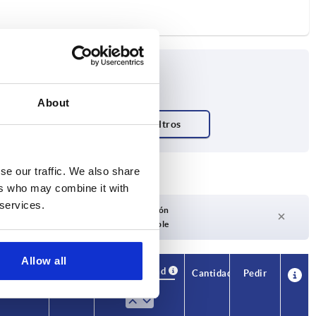
About
se our traffic. We also share
ers who may combine it with
 services.
Plazo de entrega a petición
Actualmente no disponible
Allow all
Disponibilidad
CAD
Cantidad
Pedir
(solo con
Precio