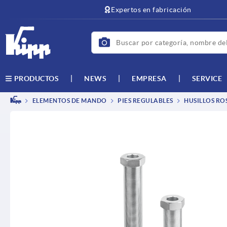
text.skipToContent
text.skipToNavigation
Expertos en fabricación
NEWS
EMPRESA
SERVICE
PRODUCTOS
ELEMENTOS DE MANDO
PIES REGULABLES
HUSILLOS RO