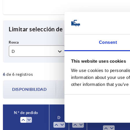
Limitar selección de artículos
Consent
D
D1
Su
This website uses cookies
M24x2
13
ci
We use cookies to personalis
6
de 6 registros
M36x2
22
fo
information about your use of
other information that you’ve
La disponibilidad se actualiza varias vec
DISPONIBILIDAD
paso antes de completar su pedido, se l
N.° de pedido
D
D1
Superficie cuerpo de
base