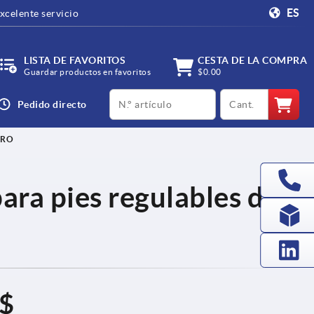
ES
xcelente servicio
LISTA DE FAVORITOS
CESTA DE LA COMPRA
Guardar productos en favoritos
$0.00
productCode
qty
Pedido directo
ERO
para pies regulables de
 $