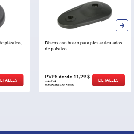
de plástico,
Discos con brazo para pies articulados
de plástico
PVPS desde
11,29 $
ETALLES
DETALLES
más IVA 
más gastos de envío