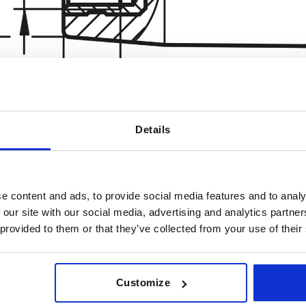
Details
e content and ads, to provide social media features and to analy
Forma
D1
 our site with our social media, advertising and analytics partn
 provided to them or that they’ve collected from your use of their
E
18
AMPLIAR LA TABLA
23
Customize
28
es al día a intervalos regulares. En el último
1-3 días
e informará de la fecha de envío confirmada.
4-20 días