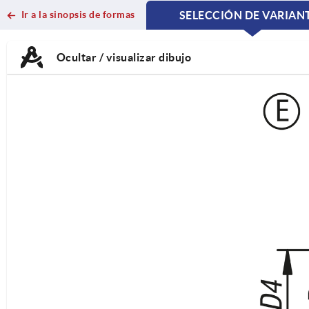
Ir a la sinopsis de formas
SELECCIÓN DE VARIAN
CURRENT
CURRENT
TAB:
TAB:
Ocultar / visualizar dibujo