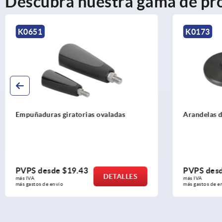
Descubra nuestra gama de pr
K0173
K1201
Arandelas de apoyo
Empuñadu
plástico 
acero o 
PVPS desde
$1.88
PVPS d
DETALLES
más IVA 
más IVA 
más gastos de envío
más gastos 