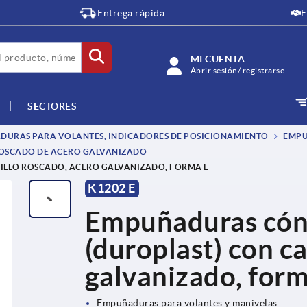
Entrega rápida
E
MI CUENTA
Abrir sesión/ registrarse
SECTORES
DURAS PARA VOLANTES, INDICADORES DE POSICIONAMIENTO
EMPU
ROSCADO DE ACERO GALVANIZADO
ILLO ROSCADO, ACERO GALVANIZADO, FORMA E
K1202 E
Empuñaduras cóni
(duroplast) con c
galvanizado, form
Empuñaduras para volantes y manivelas