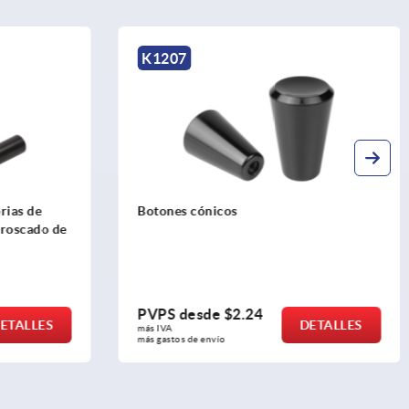
K0172
Empuñaduras cónicas de plástico
(duroplast)
PVPS desde
$1.73
DETALLES
DETALLES
más IVA 
más gastos de envío