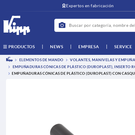
text.skipToContent
text.skipToNavigation
Expertos en fabricación
NEWS
EMPRESA
SERVICE
PRODUCTOS
ELEMENTOS DE MANDO
VOLANTES, MANIVELAS Y EMPUÑA
EMPUÑADURAS CÓNICAS DE PLÁSTICO (DUROPLAST), INSERTO 
EMPUÑADURAS CÓNICAS DE PLÁSTICO (DUROPLAST) CON CASQU