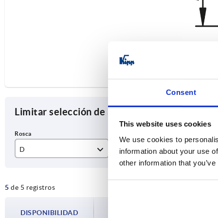
Consent
Limitar selección de artículos
This website uses cookies
We use cookies to personalis
D
T
L1
information about your use of
other information that you’ve
M5
7,5
40
5
de 5 registros
M6
9
65
M8
12
90
La disponibilidad se actualiza varias vec
DISPONIBILIDAD
paso antes de completar su pedido, se l