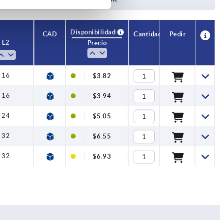
Disponibilidad
CAD
Cantidad
Pedir
L2
Precio
16
$3.82
16
$3.94
24
$5.05
32
$6.55
32
$6.93