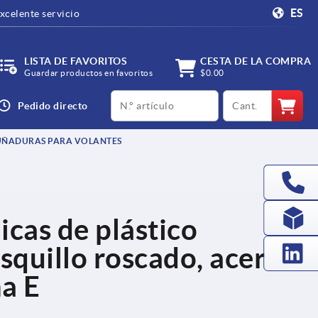
ES
xcelente servicio
LISTA DE FAVORITOS
CESTA DE LA COMPRA
Guardar productos en favoritos
$0.00
productCode
qty
Pedido directo
ÑADURAS PARA VOLANTES
cas de plástico
asquillo roscado, acero
a E