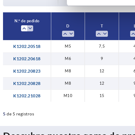
M10
15
N.° de pedido
D
T
K1202.20518
M5
7,5
K1202.20618
M6
9
K1202.20823
M8
12
K1202.20828
M8
12
K1202.21028
M10
15
5
de 5 registros