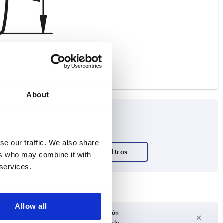
About
se our traffic. We also share
ers who may combine it with
 services.
Allow all
Plazo de entrega a petición
Actualmente no disponible