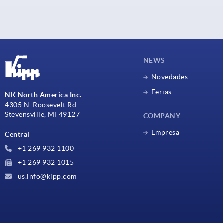
NEWS
Novedades
Ferias
NK North America Inc.
4305 N. Roosevelt Rd.
Stevensville, MI 49127
COMPANY
Empresa
Central
+1 269 932 1100
+1 269 932 1015
us.info@kipp.com