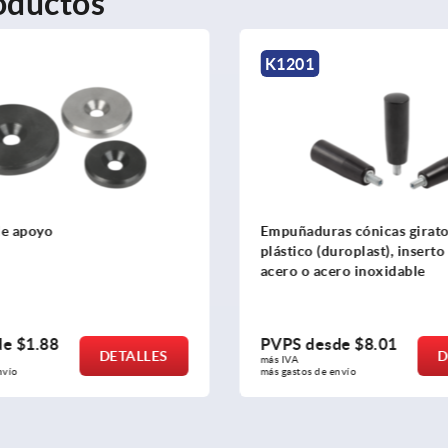
oductos
K1207
ras cónicas giratorias de
Botones cónicos
(duroplast), inserto roscado de
acero inoxidable
esde
$8.01
PVPS desde
$2.24
DETALLES
más IVA 
de envío
más gastos de envío