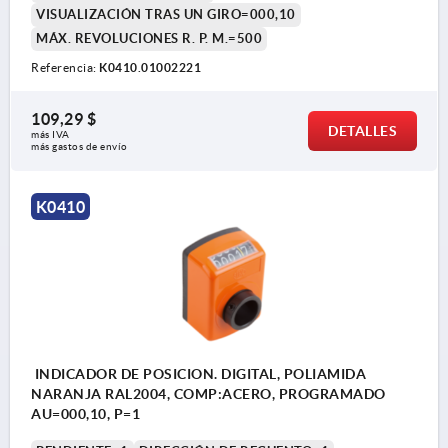
VISUALIZACIÓN TRAS UN GIRO=000,10
MÁX. REVOLUCIONES R. P. M.=500
Referencia:
K0410.01002221
109,29 $
DETALLES
más IVA 
más gastos de envío
K0410
INDICADOR DE POSICION. DIGITAL, POLIAMIDA
NARANJA RAL2004, COMP:ACERO, PROGRAMADO
AU=000,10, P=1