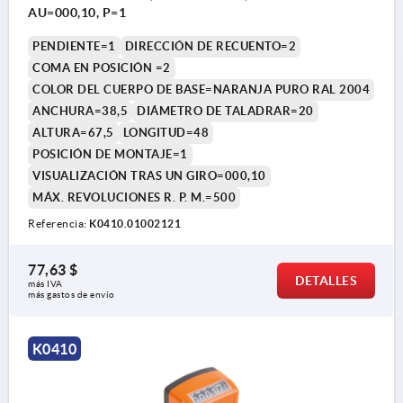
AU=000,10, P=1
PENDIENTE=1
DIRECCIÓN DE RECUENTO=2
COMA EN POSICIÓN =2
COLOR DEL CUERPO DE BASE=NARANJA PURO RAL 2004
ANCHURA=38,5
DIÁMETRO DE TALADRAR=20
ALTURA=67,5
LONGITUD=48
POSICIÓN DE MONTAJE=1
VISUALIZACIÓN TRAS UN GIRO=000,10
MÁX. REVOLUCIONES R. P. M.=500
Referencia:
K0410.01002121
77,63 $
DETALLES
más IVA 
más gastos de envío
K0410