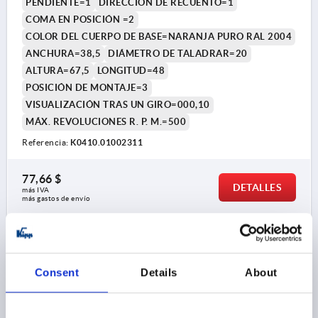
PENDIENTE=1
DIRECCIÓN DE RECUENTO=1
COMA EN POSICIÓN =2
COLOR DEL CUERPO DE BASE=NARANJA PURO RAL 2004
ANCHURA=38,5
DIÁMETRO DE TALADRAR=20
ALTURA=67,5
LONGITUD=48
POSICIÓN DE MONTAJE=3
VISUALIZACIÓN TRAS UN GIRO=000,10
MÁX. REVOLUCIONES R. P. M.=500
Referencia:
K0410.01002311
77,66 $
DETALLES
más IVA 
más gastos de envío
K0410
Consent
Details
About