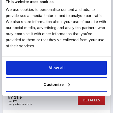
This website uses cookies
We use cookies to personalise content and ads, to
INDICADOR DE POSICION. DIGITAL, POLIAMIDA
provide social media features and to analyse our traffic.
NARANJA RAL2004, COMP:ACERO, PROGRAMADO
We also share information about your use of our site with
AU=000,10, P=1
our social media, advertising and analytics partners who
may combine it with other information that you’ve
PENDIENTE=1
DIRECCIÓN DE RECUENTO=2
provided to them or that they’ve collected from your use
COMA EN POSICIÓN =2
of their services.
COLOR DEL CUERPO DE BASE=NARANJA PURO RAL 2004
ANCHURA=38,5
DIÁMETRO DE TALADRAR=20
ALTURA=67,5
LONGITUD=48
POSICIÓN DE MONTAJE=3
Allow all
VISUALIZACIÓN TRAS UN GIRO=000,10
MÁX. REVOLUCIONES R. P. M.=500
Customize
Referencia:
K0410.01002321
69,11 $
DETALLES
más IVA 
más gastos de envío