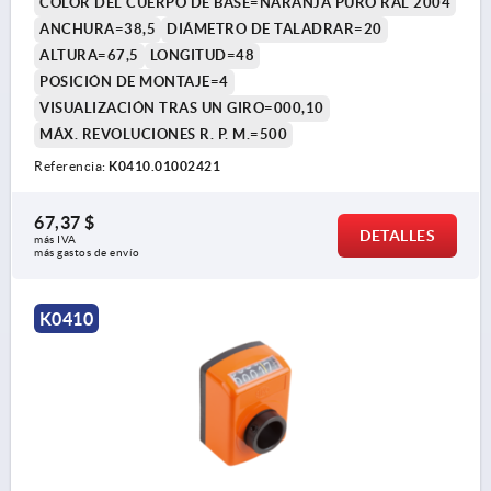
COLOR DEL CUERPO DE BASE=NARANJA PURO RAL 2004
ANCHURA=38,5
DIÁMETRO DE TALADRAR=20
ALTURA=67,5
LONGITUD=48
POSICIÓN DE MONTAJE=4
VISUALIZACIÓN TRAS UN GIRO=000,10
MÁX. REVOLUCIONES R. P. M.=500
Referencia:
K0410.01002421
67,37 $
DETALLES
más IVA 
más gastos de envío
K0410