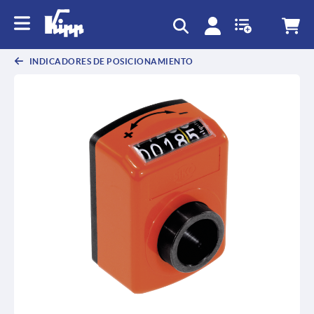
text.skipToContent
text.skipToNavigation
INDICADORES DE POSICIONAMIENTO