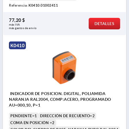
Referencia:
K0410.01002411
77,20 $
DETALLES
más IVA 
más gastos de envío
K0410
INDICADOR DE POSICION. DIGITAL, POLIAMIDA
NARANJA RAL2004, COMP:ACERO, PROGRAMADO
AU=000,10, P=1
PENDIENTE=1
DIRECCIÓN DE RECUENTO=2
COMA EN POSICIÓN =2